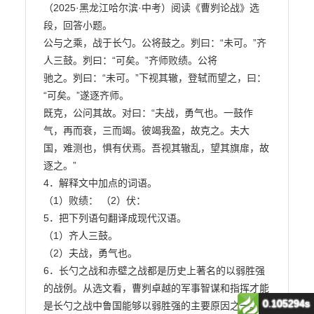
0.105294s