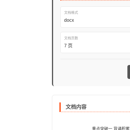
文档格式
docx
文档页数
7 页
文档内容
                            重点突破一 背诵积累
