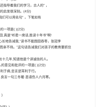
还指导着我们的学习，古人的" ，

的启发很深刻。(4分)

我们可以用名句“ ，下笔如有

项是( )(2分)

,真是“听君一席话,胜读十年书"啊!

重心长地告诫我,“读书不能囫囵吞枣，张冠李

欲养而亲不待。”这句话告诫我们对孩子的教育要抓住

相处十几年,知道他是个讲诚信的人。

意见和批评的一项是( )(2分)

口利于病,忠言逆耳利于行。

.良言一句三冬暖·恶语伤人六月寒。

)

诗》)
