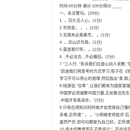
时间:60分钟 满分:100分得分:____

一、名言警句。(29分)

1. ，日久见人心。(1分)

2.穷则变， ， 。(2分)

3.无情未必真豪杰， 。(1分)

4. ，近山识鸟音。(1分)

5.莫道君行早， 。(1分)

6. ,不必法古; ,不必循旧。(2分)

7.“三人行, ”告诉我们应虚心向人求教;“学
”启迪我们用思考的方式学习;荀子在《劝
学习不可以停止的道理,然后指出“青,取之于
8.陆游说,“位卑 ”,让我们都来为国家富
中国梦必须凝聚中国力量,正如鲁迅先生所
,中国才有真进步。”(3分)

9.只有在用知识的时候才会觉得自己懂
多难,正所谓:“ ， 。”小明被老师批评 后
虽然严厉,但句句都是为自己好。正所谓:“ ，
10.伟大的教育家孔子曾说过:“ ,不亦说乎?