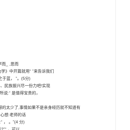
而_ ,思而

学》中开篇就用“ ”来告诉我们

蓝， ”。(5分)

强、民族振兴尽一份力吧!实现

说:“ 是值得宝贵的，

得的太少了,事情如果不是亲身经历就不知道有

,心想:老师的话

 。”(4 分)

”“ ，可以
