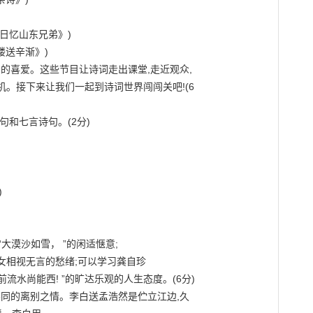
日忆山东兄弟》)

送辛渐》)

众的喜爱。这些节目让诗词走出课堂,走近观众,

。接下来让我们一起到诗词世界闯闯关吧!(6

和七言诗句。(2分)



大漠沙如雪， ”的闲适惬意;

织女相视无言的愁绪;可以学习龚自珍

门前流水尚能西! ”的旷达乐观的人生态度。(6分)

不同的离别之情。李白送孟浩然是伫立江边,久
