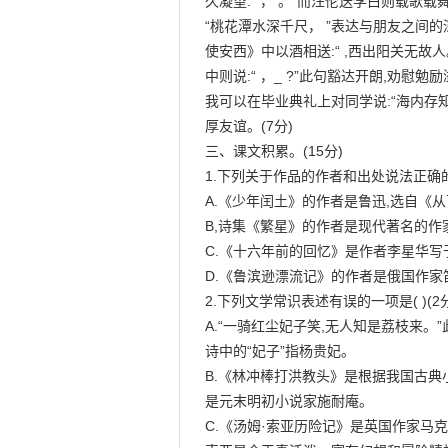
久凝望:“ ， 。”而汪伦送李白则载歌载
“桃花潭水深千尺， ”表达与朋友之间的
使安西》中以酒相送:“ ,西出阳关无故
中则说:“ ，_ ?”此句豁达开朗,劝慰勉励
我可以在毕业典礼上对同学说:“海内存知
厚友谊。(7分)

三、课文积累。(15分)

1.下列关于作品的作者和出处说法正确的一项
A.《少年闰土》的作者是鲁迅,选自《从
B,诗集《繁星》的作者是现代著名的作家
C.《十六年前的回忆》是作者李星华写于
D.《鲁滨逊漂流记》的作者是俄国作家
2.下列文学常识表述有误的一项是( )(2分
A.“一骑红尘妃子笑,无人知是荔枝来。
诗中的“妃子”指杨贵妃。

B.《林冲棒打洪教头》是根据我国古典
是元末明初小说家施耐庵。

C.《汤姆·索亚历险记》是英国作家马克