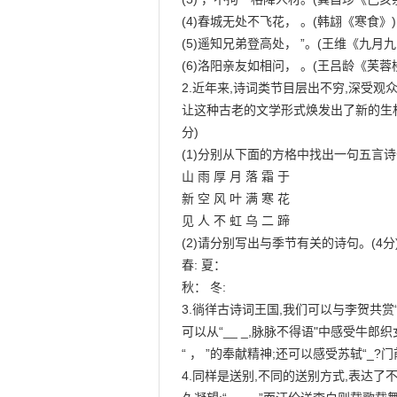
(4)春城无处不飞花， 。(韩翃《寒食》)

(5)遥知兄弟登高处， ”。(王维《九月九
(6)洛阳亲友如相问， 。(王吕龄《芙蓉楼
2.近年来,诗词类节目层出不穷,深受观
让这种古老的文学形式焕发出了新的生机
分)

(1)分别从下面的方格中找出一句五言诗句
山 雨 厚 月 落 霜 于

新 空 风 叶 满 寒 花

见 人 不 虹 乌 二 蹄

(2)请分别写出与季节有关的诗句。(4分)
春: 夏：

秋： 冬:

3.徜徉古诗词王国,我们可以与李贺共赏“
可以从“__ _,脉脉不得语"中感受牛郎
“ ， ”的奉献精神;还可以感受苏轼“_?
4.同样是送别,不同的送别方式,表达了