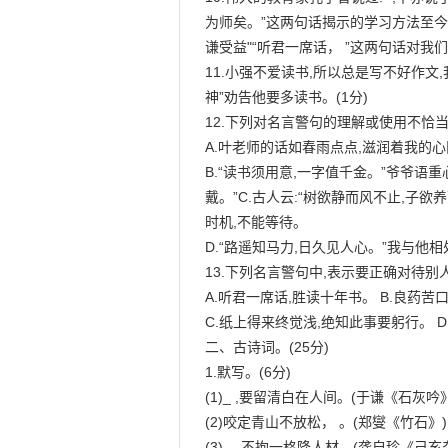
为师矣。”这两句话揭示的学习方法至今
谦受益"“听君一席话， ”这两句话对我们
11.小强不爱读书,所以总是写不好作文,
神”劝告他要多读书。(1分)

12.下列对名言警句的理解或使用不恰当的一
A.叶老师的话如春雨点点,滋润着我的心田
B.“读书须用意,一字值千金。”爷爷语
戴。”C.古人云:“树欲静而风不止,子
时机,不能等待。

D.“路遥知马力,日久见人心。”我与他
13.下列名言警句中,表示要正确对待别人的
A.听君一席话,胜读十年书。 B.良药苦
C.纸上得来终觉浅,绝知此事要躬行。 D
二、古诗词。(25分)

1.默写。(6分)

(1)_ ,要留清白在人间。(于谦《石灰吟》
(2)咬定青山不放松， 。(郑燮《竹石》)

(3) ，不拘一格降人材。(龚自珍《己亥杂