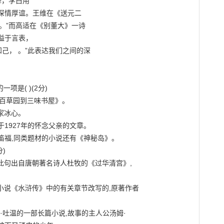
舞，李白用

深情厚谊。王维在《送元二

人。”而高适在《别董大》一诗

溢于言表，

己， 。”此表达我们之间的深

是( )(2分)

百草园到三味书屋》。

冰心。

1927年的怀念父亲的文章。

笛福,同类题材的小说还有《神秘岛》。

)

”此句出自唐朝著名诗人杜牧的《过华清宫》,

小说《水浒传》中的有关章节改写的,原著作者

·吐温的一部长篇小说,故事的主人公汤姆·
