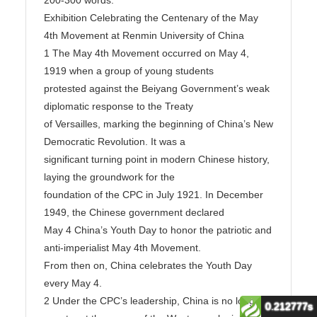
0.212777s