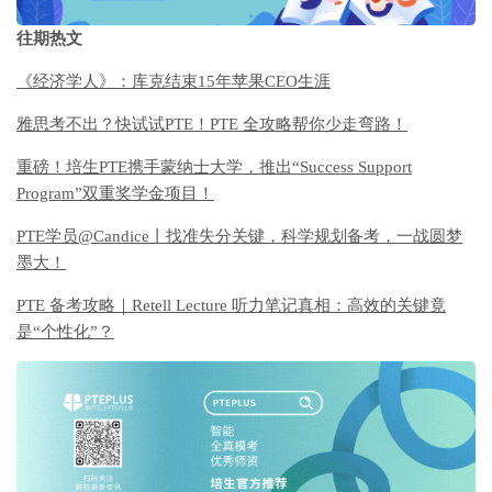
往期热文
《经济学人》：库克结束15年苹果CEO生涯
雅思考不出？快试试PTE！PTE 全攻略帮你少走弯路！
重磅！培生PTE携手蒙纳士大学，推出“Success Support
Program”双重奖学金项目！
PTE学员@Candice丨找准失分关键，科学规划备考，一战圆梦
墨大！
PTE 备考攻略｜Retell Lecture 听力笔记真相：高效的关键竟
是“个性化”？