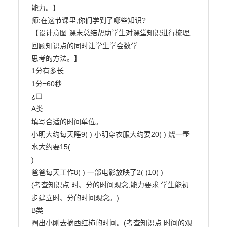
能力。】

师:在这节课里,你们学到了哪些知识?

【设计意图:课末总结帮助学生对课堂知识进行梳理,
回顾知识点的同时让学生学会数学

思考的方法。】

1分有多长

1分=60秒

¿❑

A类

填写合适的时间单位。

小明大约每天睡9( ) 小明穿衣服大约要20( ) 烧一壶
水大约要15(

)

爸爸每天工作8( ) 一部电影放映了2( )10( )

(考查知识点:时、分的时间观念;能力要求:学生能初
步建立时、分的时间观念。)

B类

圈出小刚去摘西红柿的时间。(考查知识点:时间的观