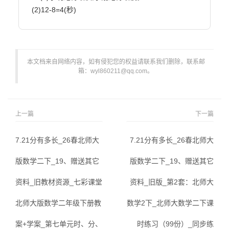
(2)12-8=4(秒)                        
本文档来自网络内容，如有侵犯您的权益请联系我们删除，联系邮
箱：wyl860211@qq.com。
上一篇
下一篇
7.21分有多长_26春北师大
7.21分有多长_26春北师大
版数学二下_19、赠送其它
版数学二下_19、赠送其它
资料_旧教材资源_七彩课堂
资料_旧版_第2套：北师大
北师大版数学二年级下册教
数学2下_北师大数学二下课
案+学案_第七单元时、分、
时练习（99份）_同步练