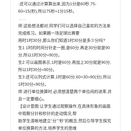
·还可以通过计算算出来,因为1分是60秒,75-
60=15(秒),所以75秒=1分15秒。

……

师:这些想法都对,同学们可以选择自己喜欢的方法来
完成练习。如果踢一场足球比赛要

用时1时30分,那么你们知道1时30分是多少分吗?

生1:1时的时间分针走一圈,是60分;再走30分就是90
分,所以1时30分=90分。

生2:可以画图表示,1时是60分,再加上30分就是90分,
所以1时30分=90分。

生3:还可以列式计算,1时是60分,60+30=90(分),所以
1时30分=90分。

师:进行单位换算时,必须想清楚两个单位间的进率,并
且一定要细心。

【设计意图:让学生通过观察操作,在具体形象的画面
中观察分针和秒针的走动情况,帮

助学生清晰地建立“分”“秒”的概念;然后引导学生探究
单位换算的方法,培养学生的思维
