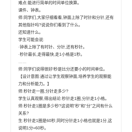
难点:能进行简单的时间单位换算。

课件、钟表。

师:同学们,大家仔细看看,钟面上除了时针和分针,还有
其他指针吗?说说你们看到了什么。

还知道什么。

学生可能会说:

·钟表上除了有时针、分针,还有秒针。

·秒针最长,走得最快,走1小格是1秒。

……

师:同学们说得很好!秒是比分还要小的时间单位。

【设计意图:通过让学生观察钟面,培养学生的观察能
力和分析能力。】

师:秒针走一圈,分针走多少?

学生认真观察,得出结论:秒针走1圈,分针走1小格。

师:秒针走1圈是多少秒?这说明“秒”和“分”之间有什么
关系?

生:秒针走1圈是60秒,同时分针走1小格也就是1分,这
说明1分=60秒。
