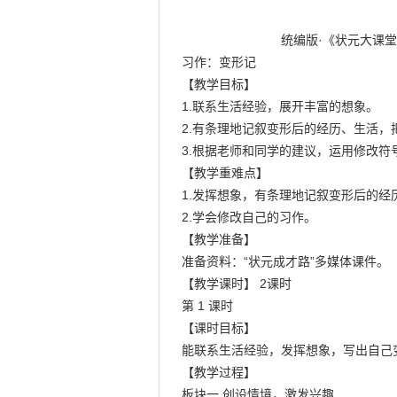
                            统编版·《状元大课堂名师教案》·上册

习作：变形记

【教学目标】

1.联系生活经验，展开丰富的想象。

2.有条理地记叙变形后的经历、生活，
3.根据老师和同学的建议，运用修改符
【教学重难点】

1.发挥想象，有条理地记叙变形后的经
2.学会修改自己的习作。

【教学准备】

准备资料：“状元成才路”多媒体课件。

【教学课时】 2课时

第 1 课时

【课时目标】

能联系生活经验，发挥想象，写出自己
【教学过程】

板块一 创设情境，激发兴趣
