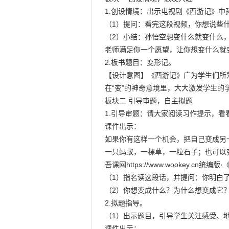
1.创设情境：出示电视剧《西游记》中孙
（1）提问：看完这段视频，你想说些什
（2）小结：孙悟空想变什么就变什么
老师满足你一个愿望，让你想变什么就变
2.板书题目：变形记。

【设计意图】《西游记》广为学生们所
在“变”的神奇意境里，大大激发学生的学
板块二 引导审题，自主拟题

1.引导审题：请大家阅读习作提示，看
课件出示：

如果你有这样一个机会，把自己变成另
一只蚂蚁，一棵草，一粒石子；也可以
吾课网https://www.wookey.cn
（1）指名读这段话，并提问：你明白了
（2）你想变成什么？为什么想变成它？
2.拟题指导。

（1）出示题目，引导学生关注感受、地
课件出示：
