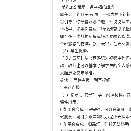
地球自述 我是一条幸福的蚯蚓

飘在天上的日子 夜晚，一棵大树下的故
①引导：你最喜欢哪个题目？说说理由。
②指导：如果你变成了地球或变成了蚯
呢？在一个月朗星稀或狂风暴雨的夜晚
个轻悠悠的物体，飘上天空，在天空飘
（2）学生拟题。

【设计意图】从《西游记》视频中孙悟
趣，教师也可以基本了解学生的个人感
大胆想象奠定基础。

板块三 思路点拨，列写提纲

1.思路点拨。

（1）指导写“变形”：学生阅读材料，
课件出示：

 如果你变成一只蚂蚁，可以在笔杆上
蚁朋友，可能会跟着哪只小昆虫去探索一
 如果你变成一盏路灯，你将无法移动