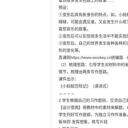
看到很多发生在路上的故事……

预设：

①变形后具有新身份的特点，如，小蚂
碌碌，可能会遇见谁，又会发生什么呢
喜怒哀乐的故事。

②变形后可以实现很多生活中不能实现
③变形后，自己的世界发生各种各样的
形的变化等。

吾课网https://www.wookey.cn
（2）梳理思路：引导学生对材料中的
情节，梳理出两条写作思路。

课件出示：

《小蚂蚁历险记》（递进式）

→→→→

2.学生根据自己的习作题目，交流自己
【设计意图】用教材中的素材来解题，
学生列好写作提纲，为独立习作作准备。
板块四 发挥想象，练写片段
