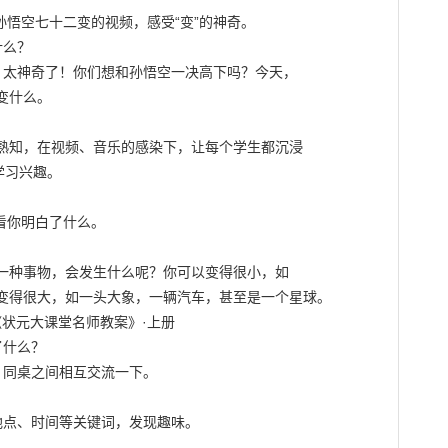
悟空七十二变的视频，感受“变”的神奇。

么？

，太神奇了！你们想和孙悟空一决高下吗？今天，

什么。

熟知，在视频、音乐的感染下，让每个学生都沉浸

习兴趣。

看你明白了什么。

一种事物，会发生什么呢？你可以变得很小，如

变得很大，如一头大象，一辆汽车，甚至是一个星球。

统编版·《状元大课堂名师教案》·上册

什么？

同桌之间相互交流一下。

点、时间等关键词，发现趣味。
