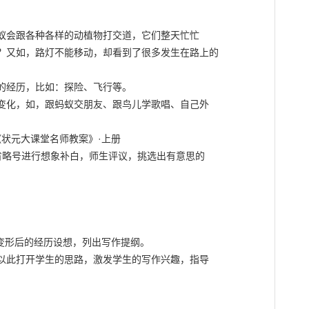
蚁会跟各种各样的动植物打交道，它们整天忙忙

？又如，路灯不能移动，却看到了很多发生在路上的

的经历，比如：探险、飞行等。

变化，如，跟蚂蚁交朋友、跟鸟儿学歌唱、自己外

统编版·《状元大课堂名师教案》·上册

省略号进行想象补白，师生评议，挑选出有意思的

变形后的经历设想，列出写作提纲。

以此打开学生的思路，激发学生的写作兴趣，指导


