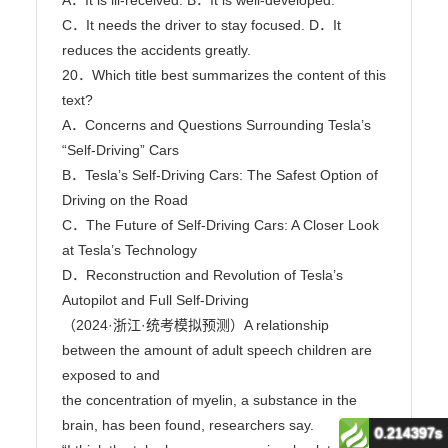
0.214397s