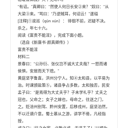
“有诏。”真卿曰：“然使人何日长安②来？”奴曰：“从
大梁③来。”骂曰：“乃逆贼耳，何诏云！”遂缢

[注释]①逡巡（qūn xún）： 徘徊不前，迟疑不决。

杀之，年七十六。

阅读《富贵不能淫》，完成下面小题。

（选自《新唐书·颜真卿传》）

富贵不能淫

材料二

景春曰：“公孙衍、张仪岂不诚大丈夫哉？一怒而诸
侯惧，安居而天下熄。”

黄庭坚字鲁直，洪州分宁人。知④太和县，以平易为
治。时课颁盐策⑤，诸县争占多数，太和独否，民安

孟子曰：“是焉得为大丈夫乎？子未学礼乎？丈夫之
冠也，父命之；女子之嫁也，母命之，往送之门，

之。贬涪州别驾、黔州安置，后移戎州，庭坚泊然，
不以迁谪介意。蜀士慕从之游，讲学不倦，凡经指
授，
