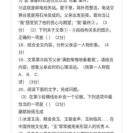
为“我”准备的欢迎仪式以及“鸟巢”事件，

⑬这就是邮电线务站。屋子里，简朴而整洁，电话交
换台竟是用石块垒成的。父亲出发前夜，曾向当让
“我”感受到了他的苦心与期望；“我”最终③ 。（3
分） （2）下列关于文章①﹣⑤段结构关系的图示，
正确的一项是（ ）（2分）

18．结合全文内容，分析父亲这一人物形象。（4
分）

19．文章第㉕段写父亲“满脸惭愧地看着我”，请结合
内容，想象父亲此时的心理活动。（用第一人称叙

A． B． C．

述）（3分）

20．阅读下面的文字，完成问题。

（3）在第③段横线处补充一个论据，下列选项中最
恰当的一项是（ ）（2分）

磨砺始得玉成

①冰清玉洁、精金良玉、玉振金声、玉树临风……在
中国传统文化里，“玉”常常被用来形容人的优秀 A．