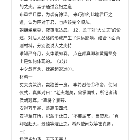
的丈夫。孟子通过妾妇之道

布重绵且厚，为裘有馀温。 来巧妙的比喻君臣之
道，认为臣对于君，也应该完全顺从。

朝拥坐至暮，夜覆眠达晨。 12．孟子对“大丈夫”的论
述，对后人品格的形成产生了深远影响。结合下面两
则材料，分别说说大丈夫特

谁知严冬月，支体暖如春。 点在颜真卿和黄庭坚身
上是如何体现的。（3分）

中夕忽有念，抚裘起逡巡①。

材料一

丈夫贵兼济，岂独善一身。 李希烈僭①称帝，使问
仪式，真卿对曰：“老夫耄矣，曾掌国礼，所记者诸
侯朝觐耳。”遣将辛景臻、

安得万里裘，盖裹周四垠。

安华至其所，积薪于廷曰：“不能屈节，当焚死。”真
卿起赴火，景臻等遽止之。希烈使阉奴等害真卿，
曰：

稳暖皆如我，天下无寒人。
