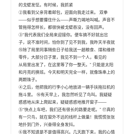
的戈壁发怔。有时候，我抓紧

②我看到父亲背着邮包，迎面向我走过来。 双拳
——似乎想要攥住什么——声嘶力竭地叫喊。声音不
管拖得怎样长，都很快被戈壁吞没，没有回声。

③“我代表我们全局来迎接你。便车搞不好就出岔
子，说不准时间，怕你到了见不到我，我昨天半夜就 
⑮除了局里同事隔些日子给我送一趟粮食、煤和维修
零件，大部分日子里，我见不到一个人，看见的

从局里出发了，在这里等了你一整天。” 只能是太阳
和月亮的换班。今天和明天完全一样，就像珠串上的
两颗珠子。

④之后，他把我的行李小心地放进一辆手扶拖拉机的
拖斗里。 ⑯有天早上，我忽然听见了鸟叫。我疑疑
惑惑地从床上爬起来，疑疑惑惑地推开窗子——

⑤“快点上车吧，我们还有很长的路要走呢。” ⑰真的
有一只鸟，就在窗外不远的线杆上做巢！我慌慌张张
地扑到门外，兴奋得全身发抖。

⑥我不知道是不是值得高兴。几天跑下来，我的心情