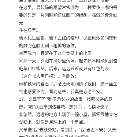
在这里，最起码的愿望常常成为——种奢侈一哪怕需
要的只是一片刚刚能遮住脑门的绿荫。强烈的紫外线
无

住在县里。

情地扎进面部，留下血红的烙印；戈壁风沙如同锋利
的雕刀在脸上刻下粗糙的皱纹。

㉘而我也一直留在了这个戈壁上的小屋。

⑪那一天，夕阳在风沙里沉浮。起先还不时能见到骆
驼草和红柳丛。后来，远远近近就只有红色的沙

（选自《人民日报》，有删改）

砾和铁青的岩石了。茫茫天地间除了我们，连一丝生
气也感受不到。看到这些，我真是忐忑不安。

17．文章写了“我”子承父业的故事。按照父亲的意
愿，“我”从西宁到达县城，想到① ，心情坏透了；

⑫忽然，远远的地方出现了一幢小屋，孤零零地立在
戈壁上，就像是月球上的一个黑点。

父亲送“我”去线务站，看到② ，“我”忐忑不安；父亲