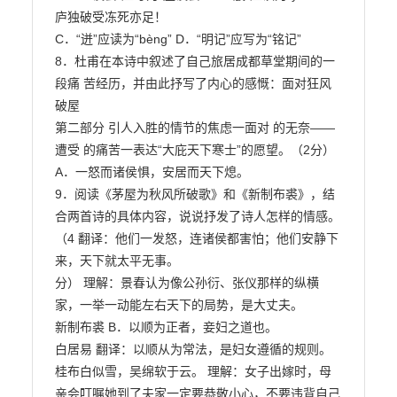
庐独破受冻死亦足！

C．“迸”应读为“bèng” D．“明记”应写为“铭记”

8．杜甫在本诗中叙述了自己旅居成都草堂期间的一
段痛 苦经历，并由此抒写了内心的感慨：面对狂风
破屋

第二部分 引人入胜的情节的焦虑一面对 的无奈——
遭受 的痛苦一表达“大庇天下寒士”的愿望。（2分） 
A．一怒而诸侯惧，安居而天下熄。

9．阅读《茅屋为秋风所破歌》和《新制布裘》，结
合两首诗的具体内容，说说抒发了诗人怎样的情感。
（4 翻译：他们一发怒，连诸侯都害怕；他们安静下
来，天下就太平无事。

分） 理解：景春认为像公孙衍、张仪那样的纵横
家，一举一动能左右天下的局势，是大丈夫。

新制布裘 B．以顺为正者，妾妇之道也。

白居易 翻译：以顺从为常法，是妇女遵循的规则。

桂布白似雪，吴绵软于云。 理解：女子出嫁时，母
亲会叮嘱她到了夫家一定要恭敬小心，不要违背自己