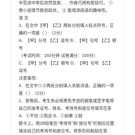
中范进中举后突然变疯……作者巧用构思技巧， ① 
使小说情节跌宕起伏， ② 能增添阅读的趣味性。

语 文

3．在文中【甲】【乙】两处分别填入标点符号，正
确的一项是（ ）（2分）

A．【甲】分号 【乙】逗号 B．【甲】句号 【乙】顿
号

（考试时间：150分钟 试卷满分：100分）

C．【甲】分号 【乙】顿号 D．【甲】句号 【乙】
逗号

注意事项：

4．在文中①②两处分别填入关联词语，正确的一项
是（ ）（2分）

1．答卷前，考生务必用黑色字迹的钢笔或签字笔将
自己的准考证号、姓名、考场号和座位号填写在答

A．①不仅 ②而且 B．①如果 ②就

题卡上。用2B铅笔在“考场号”和“座位号”栏相应位置
填涂自己的考场号和座位号。将条形码粘贴在答
