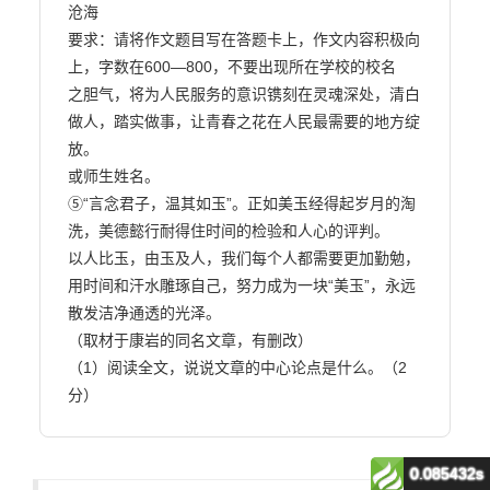
沧海

要求：请将作文题目写在答题卡上，作文内容积极向
上，字数在600—800，不要出现所在学校的校名

之胆气，将为人民服务的意识镌刻在灵魂深处，清白
做人，踏实做事，让青春之花在人民最需要的地方绽
放。

或师生姓名。

⑤“言念君子，温其如玉”。正如美玉经得起岁月的淘
洗，美德懿行耐得住时间的检验和人心的评判。

以人比玉，由玉及人，我们每个人都需要更加勤勉，
用时间和汗水雕琢自己，努力成为一块“美玉”，永远

散发洁净通透的光泽。

（取材于康岩的同名文章，有删改）

（1）阅读全文，说说文章的中心论点是什么。（2
分）                        
0.085432s