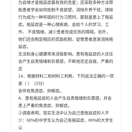
为自律才是拖延症最有效的克星；还采取多种方法帮
助患者学会如何抵制不良欲望，消除外界干扰，排除

行为成为一种牢固的行为习惯时，那就是患上了拖延
症。拖延症是一种心理疾病，会给个人的学习、工
作、 不良情绪，减少患者完成任务的障碍。另外，
他们还会制定相应的奖励机制，促使患者逐渐消除拖
延症。

生活和身心健康带来消极影响。患有拖延症的人往往
会产生自责情绪和负罪感，不断地否定自我，严重的
还

14．根据材料二和材料三判断，下列说法正确的一项
是（ ）（2分）

会伴有焦虑症、抑郁症。

A．患有拖延症的人会产生自责情绪和负罪感，并会
患上严重的焦虑症、抑郁症。

②调查表明，现实生活中认为自己患拖延症的人不
少：50%的中学生认为自己有拖延症，80%的大学生
认
