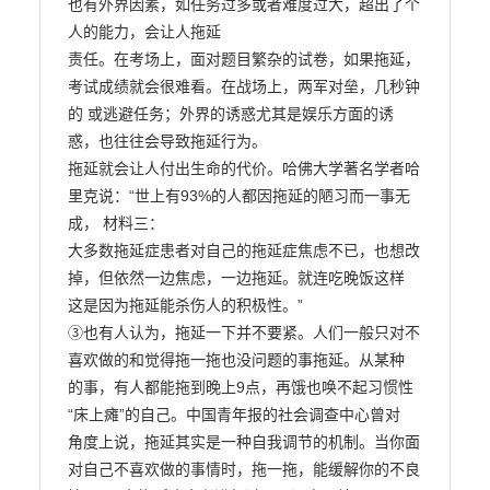
也有外界因素，如任务过多或者难度过大，超出了个
人的能力，会让人拖延

责任。在考场上，面对题目繁杂的试卷，如果拖延，
考试成绩就会很难看。在战场上，两军对垒，几秒钟
的 或逃避任务；外界的诱惑尤其是娱乐方面的诱
惑，也往往会导致拖延行为。

拖延就会让人付出生命的代价。哈佛大学著名学者哈
里克说：“世上有93%的人都因拖延的陋习而一事无
成， 材料三：

大多数拖延症患者对自己的拖延症焦虑不已，也想改
掉，但依然一边焦虑，一边拖延。就连吃晚饭这样

这是因为拖延能杀伤人的积极性。”

③也有人认为，拖延一下并不要紧。人们一般只对不
喜欢做的和觉得拖一拖也没问题的事拖延。从某种 
的事，有人都能拖到晚上9点，再饿也唤不起习惯性
“床上瘫”的自己。中国青年报的社会调查中心曾对

角度上说，拖延其实是一种自我调节的机制。当你面
对自己不喜欢做的事情时，拖一拖，能缓解你的不良