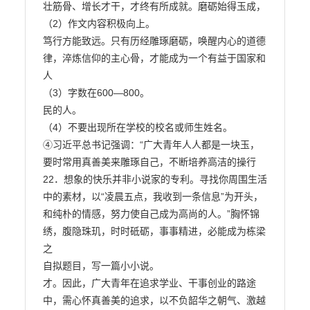
壮筋骨、增长才干，才终有所成就。磨砺始得玉成，

（2）作文内容积极向上。

笃行方能致远。只有历经雕琢磨砺，唤醒内心的道德
律，淬炼信仰的主心骨，才能成为一个有益于国家和
人

（3）字数在600—800。

民的人。

（4）不要出现所在学校的校名或师生姓名。

④习近平总书记强调：“广大青年人人都是一块玉，
要时常用真善美来雕琢自己，不断培养高洁的操行

22．想象的快乐并非小说家的专利。寻找你周围生活
中的素材，以“凌晨五点，我收到一条信息”为开头，

和纯朴的情感，努力使自己成为高尚的人。”胸怀锦
绣，腹隐珠玑，时时砥砺，事事精进，必能成为栋梁
之

自拟题目，写一篇小小说。

才。因此，广大青年在追求学业、干事创业的路途
中，需心怀真善美的追求，以不负韶华之朝气、激越