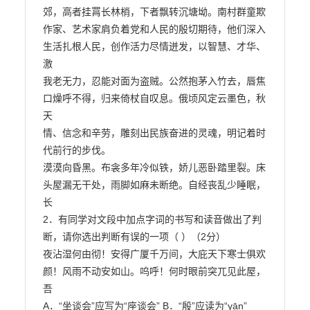
郊，高者挂罥长林梢，下者飘转沉塘坳。南村群童欺

作家、艺术家肩负着党和人民的殷切期待，他们深入
生活扎根人民，创作活力尽情迸发，以智慧、才华、
激

我老无力，忍能对面为盗贼。公然抱茅入竹去，唇焦
口燥呼不得，归来倚杖自叹息。俄顷风定云墨色，秋
天

情、信念和辛劳，雕刻出民族奋进的灵魂，明记着时
代前行的步伐。

漠漠向昏黑。布衾多年冷似铁，娇儿恶卧踏里裂。床
头屋漏无干处，雨脚如麻未断绝。自经丧乱少睡眠，
长

2．有同学对文段中加点字词的书写和读音做出了判
断，请你选出判断有误的一项（ ）（2分）

夜沾湿何由彻！安得广厦千万间，大庇天下寒士俱欢
颜！风雨不动安如山。呜呼！何时眼前突兀见此屋，
吾

A．“坐谈会”应写为“座谈会” B．“殷”应读为“yān”
