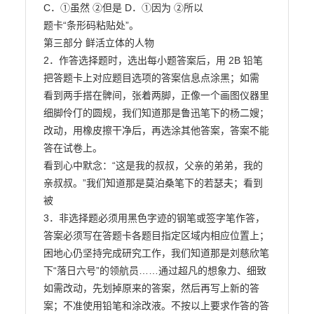
C．①虽然 ②但是 D．①因为 ②所以

题卡“条形码粘贴处”。

第三部分 鲜活立体的人物

2．作答选择题时，选出每小题答案后，用 2B 铅笔
把答题卡上对应题目选项的答案信息点涂黑；如需

看到两手搭在髀间，张着两脚，正像一个画图仪器里
细脚伶仃的圆规，我们知道那是鲁迅笔下的杨二嫂；

改动，用橡皮擦干净后，再选涂其他答案，答案不能
答在试卷上。

看到心中默念：“这是我的叔叔，父亲的弟弟，我的
亲叔叔。”我们知道那是莫泊桑笔下的若瑟夫；看到
被

3．非选择题必须用黑色字迹的钢笔或签字笔作答，
答案必须写在答题卡各题目指定区域内相应位置上；

困地心仍坚持完成研究工作，我们知道那是刘慈欣笔
下“落日六号”的领航员……通过超凡的想象力、细致

如需改动，先划掉原来的答案，然后再写上新的答
案；不准使用铅笔和涂改液。不按以上要求作答的答