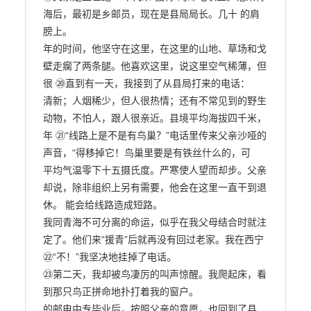
海后，最初是乡邮员，现在是县局局长。几十 的肩
膀上。

年的时间，他坚守在这里，在这里的山地、草场和戈
壁走瘸了两条腿。他喜欢这里，说这里空气稀薄，但
很 ⑳直到有一天，我接到了从县局打来的电话：

清新；人烟稀少，但人很热情；还有不常见到的野生
动物，不怕人，跟人很亲近。县境平均海拔四千米，
年 ㉑“线路上是不是有鸟巢？”电话里传来父亲沙哑的
声音，“得移掉它！鸟巢里要是有铁丝什么的，可

平均气温零下十五摄氏度。严寒使人望而却步。父亲
却说，除非组织上另有需要，他会在这里一直干到退
休。 能会给线路造成短路。

我同青海不可分离的命运，似乎在我父母结合时就注
定了。他们来“援青”后就再没有回过老家。我在西宁

㉒“不！”我坚决地挂掉了电话。

㉓第二天，我却被鸟凄厉的叫声惊醒。我爬起床，看
到那只鸟正拼命地扑打着我的窗户。

的邮电中专毕业后，按照父亲的意愿，也回到了县