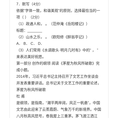
7．默写（4分）

依据“字体一致，和谐美观”的原则，选择最恰当的一
项（ ）（2分）

（1）政通人和， 。（范仲淹《岳阳楼记》）

标题：_______

（2）山水之乐， 。（欧阳修《醉翁亭记》）

A． B． C． D．

（3）人们常用《水调歌头·明月几时有》中的“ ， ”
来表达美好祝愿。

第一部分 创作的纲领 阅读《茅屋为秋风所破歌》完
成小题。

2014年，习近平总书记主持召开了文艺工作坐谈会
并发表重要讲话。总书记关于文艺工作的重要论述， 
茅屋为秋风所破歌

杜 甫

是纲领，是指南，“潮平两岸阔，风正一帆悬”，中国
文艺由此迎来了云蒸霞蔚、气象万千的新境界。中国

八月秋高风怒号，卷我屋上三重茅。茅飞渡江洒江