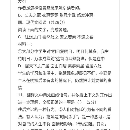
分析

作者是怎样设置悬念来吸引读者的。

B．丈夫之冠 衣冠楚楚 张冠李戴 怒发冲冠

四、现代文阅读（共26分）

阅读下面的文字，完成各题。

C．往送之门 泰然处之 安之若素 不速之客

材料一：

①大部分中学生对“明日复明日，明日何其多。我生
待明日，万事成蹉跎”这首诗耳熟能详，但是在中

D．居天下之广居 面山而居 离群索居 岩居穴处

学生的学习和生活中，拖延现象却屡见不鲜，拖延是
个人在明知后果有害的情况下，仍然把计划要做的事
情

11．翻译文中两处画线语句，并依据上下文对其作出
进一步理解，全都正确的一项是（ ）（2分）

往后推迟的一种行为。②人们对拖延行为有不同的看
法。有人认为，拖延是“时间杀手”，是一种恶习，是
对自己的人生不负 面情绪影响，行动受阻。其次，