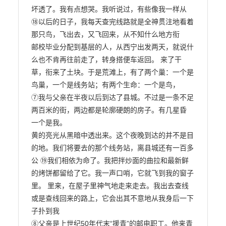
坏透了。我有点想哭。我听说过，有些像我一样从 
⑱以后的日子，我每天查完线路就是全神贯注地看着
那只鸟，飞出去，又飞回来，从不知什么地方衔

邮校毕业分配到基层的人，从西宁出发两天，就说什
么也不肯再往前走了，转身搭便车返回。 来了干
草，衔来了土块。于是荒滩上，有了两个巢：一个是
鸟巢，一个是线务站；有两个生命：一个是鸟，

⑦我与父亲在半夜以后到达了县城。不过是一条不足
两百米的街，两边都是轮廓硬朗的房子。有几星昏 
一个是我。

黄的亮光从黑暗中透出来。这个夜晚到达的并不是目
的地。我们将要去的那个线务站，离县城还有一百多
公 ⑲我们相依为命了。我把拌炒面的曲拉和最新鲜
的烤饼都留给了它。我一声口哨，它就飞到我的窗子

里。 里来，在屋子里神气地走来走去。我出去查线
或是查线回来的路上，它会出其不意地从我身后一下
子扑到我

⑧父亲是上世纪50年代末“援青”的邮电职工。他来青