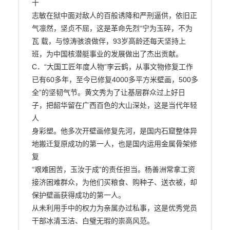
十

志敏在狱中面对敌人的百般诱降和严刑逼供，依旧正
气凛然，坚贞不屈，这是革命先烈“宁为玉碎，不为
瓦 载，与惊涛骇浪做伴，93岁高龄还每天坚持上
班，为中国核潜艇事业的发展做出了杰出贡献。

C．“大国工匠年度人物”李云鹤，从事文物修复工作
已有60多年，至今已修复4000多平方米壁画，500多

全”的坚韧气节。黄文秀为了让基层群众过上好日
子，把韶华留在广西百色的大山深处，这是当代年轻
人

身彩塑。他多次开壁画修复先河，是国内石窟整体异
地搬迁复原成功的第一人，也是国内运用金属骨架修
复

“艰难困苦，玉汝于成”的责任担当。杨善洲常拿工资
接济困难群众，为他们买粮食、购种子、送衣被，却

保护壁画获得成功的第一人。

从未利用手中的权力为亲属办过私事，这是优秀党员
干部冰清玉洁、白璧无瑕的崇高风范。
