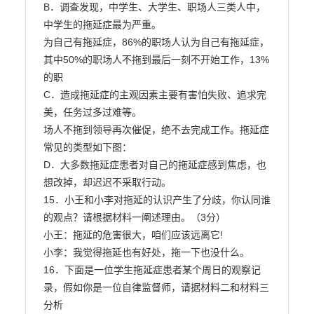
B．调查发现，中学生、大学生、职场人三类人中，
中学生的拖延症最为严重。

为自己有拖延症，86%的职场人认为自己有拖延症，
其中50%的职场人不拖到最后一刻不开始工作，13%
的职

C．造成拖延症的主观因素主要有害怕失败、追求完
美，任务过多过难等。

场人不拖到领导再次催促，绝不去完成工作。拖延症
常见的类型如下图：

D．大多数拖延症患者对自己的拖延症感到焦虑，也
想改掉，却迟迟不采取行动。

15．小王和小李对拖延的认识产生了分歧，你认同谁
的观点？请根据材料一阐述理由。（3分）

小王：拖延的危害很大，咱们应该远离它!

小李：我觉得拖延也有好处，拖一下也没什么。

16．下面是一位学生拖延症患者某个周日的观察记
录，假如你是一位自律监督师，请据材料二和材料三
分析
