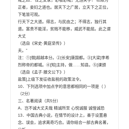
戒之曰：‘往之女家，必敬必戒，无违夫子！’以顺为
正者，妾妇之道也。居天下之广居，立天下之正位，

下笔皆可观。

行天下之大道。得志，与民由之；不得志，独行其
道。富贵不能淫，贫贱不能移，威武不能屈。此之谓
大丈

（选自《宋史·黄庭坚传》）

夫。”

注：①[僭]超越本分。②[长安]唐国都。③[大梁]李希
烈称帝的都城。④[知]主持，做……知县。⑤[课颁

（选自《孟子·滕文公下》）

盐策]上级下发征收盐税的政策法令。

10．下列选项中加点字的意思都相同的一项是（ ）
（2分）

三、名著阅读（共5分）

A．岂不诚大丈夫哉 精诚所至 心悦诚服 诚惶诚恐 
13．中国古典小说，在情节的设计上，善于设置悬
念、误会，追求离奇巧合。请你结合一部古典名著，