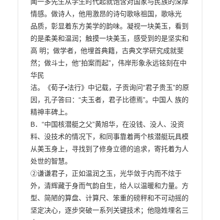
闻一多先生从学生时代起就饱含对国家与民族的深厚
情感。做诗人，他用激昂的诗句歌咏祖国，歌咏光

品质，彰显着东方美学的韵味。凝视一块美玉，看到
的是柔美和温润；触摸一块美玉，感受到的是坚实和
高 明；做学者，他埋首典籍，古典文学研究成就斐
然；做斗士，他“拍案而起”，伟岸形象永远铭刻在中
华民

洁。《荀子•法行》中记载，子贡询问“君子贵玉”的原
因，孔子答曰：“夫玉者，君子比德焉”。中国人 族的
精神丰碑上。

B．“中国核潜艇之父”黄旭华，在没钱、没人、没资
料、没技术的情况下，和同事靠着两个核潜艇玩具模

从美玉身上，寻找到了修身立德的追求，寄托着为人
处世的智慧。

②谦谦君子，正如温润之玉，光华敛于内而不炫于
外，清辉藏于身而气韵自生，给人以温暖和力量。方 
型、简陋的算盘、计算尺、笨重的磅秤和不可动摇的
坚定决心，逐步突破一系列关键技术；他隐姓埋名三