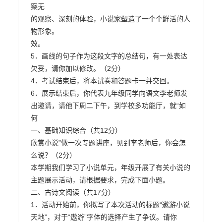
案无

的观察、深刻的体验，小说家塑造了一个个鲜活的人
物形象。

效。

5．画线的句子作为这段文字的总结句，有一处表达
欠妥，请你加以修改。（2分）

4．考试结束后，将本试卷和答题卡一并交回。

6．展示结束后，你代表九年级同学向语文李老师发
出邀请，请他下周二下午，到学校多功能厅，就“如
何

一、基础知识综合（共12分）

欣赏小说”做一次专题讲座，见到李老师后，你会怎
么说？（2分）

本学期我们学习了小说单元，年级开展了有关小说的
主题展示活动，请根据要求，完成下面小题。

二、古诗文阅读（共17分）

1．活动开始前，你拟写了本次活动的标题“遨游小说
天地”，对于“遨游”字体的选择产生了争议。请你
