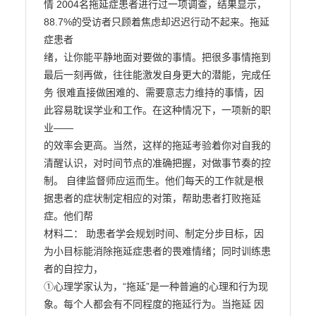
情 2004名拖延症患者进行过一项调查，结果显示，
88.7%的受访者只顾着焦虑却迟迟行动不起来。拖延
症患者

绪，让你能平静地面对要做的事情。把很多事情拖到
最后一刻再做，往往能激发自身更大的潜能，完成任
务 很难直接做困难的、需要意志力维持的事情，因
此容易耽误学业和工作。在这种情况下，一项新的职
业——

的效率会更高。当然，这样的拖延考验着你对自我的
清醒认识，对时间节点的准确把握，对做事节奏的控
制。 自律监督师应运而生。他们每天的工作就是根
据患者的症状制定相应的对策，帮助患者打败拖延
症。他们帮

材料二： 助患者学会规划时间、制定分步目标，因
为小目标能消除拖延症患者的畏难情绪；同时训练患
者的自控力，

①心理学家认为，“拖延”是一种普遍的心理和行为现
象。每个人都会有不同程度的拖延行为。当拖延 因