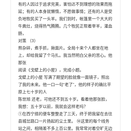
有的人因过于追求完美，害怕达不到理想的效果而拖
延；有的人本身就懒惰，不愿做事情；还有的人是受
负地牧民买了一头羊。我们到时，帐篷里一个大大的
牛粪灶，烧得热气腾腾。几个牧民正帮着宰羊，灌血
肠，

对策 （3）

熬杂碎，煮手抓，揪面片。全局十来个人都坐在地
上，却给我留了个马扎。我当然明白父亲的苦心。他
那张

阅读《戈壁上的小屋》，完成小题。

戈壁上的小屋 写满了期望的脸就像一面镜子，照出
了我的未来。他一口一句“老了”，他的样子的确比平
原上七十岁的人

陈世旭 还老，可他还不到五十岁。看着他那张脸，
我想：五十岁以前，我就会这样老吗？

①在西宁搭的便车整整走了三天，终于把我留在去往
县城岔路口一片扬起的尘土里。 ⑭这里的每个线务
站之间，相隔差不多上百公里。我常常对着空旷无边