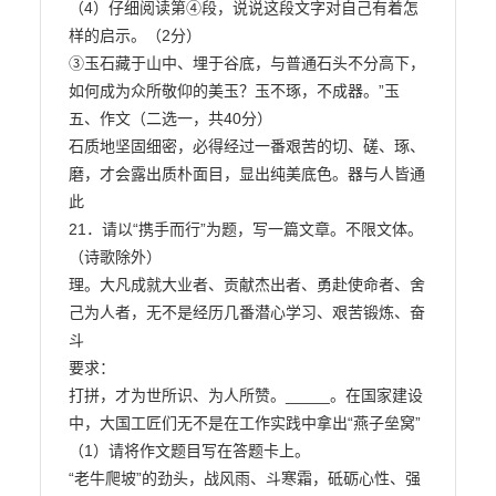
（4）仔细阅读第④段，说说这段文字对自己有着怎
样的启示。（2分）

③玉石藏于山中、埋于谷底，与普通石头不分高下，
如何成为众所敬仰的美玉？玉不琢，不成器。”玉

五、作文（二选一，共40分）

石质地坚固细密，必得经过一番艰苦的切、磋、琢、
磨，才会露出质朴面目，显出纯美底色。器与人皆通
此

21．请以“携手而行”为题，写一篇文章。不限文体。
（诗歌除外）

理。大凡成就大业者、贡献杰出者、勇赴使命者、舍
己为人者，无不是经历几番潜心学习、艰苦锻炼、奋
斗

要求：

打拼，才为世所识、为人所赞。_____。在国家建设
中，大国工匠们无不是在工作实践中拿出“燕子垒窝”

（1）请将作文题目写在答题卡上。

“老牛爬坡”的劲头，战风雨、斗寒霜，砥砺心性、强