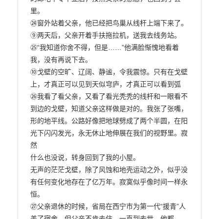
里。

㉔窗外站着父亲，他已经把鸟巢从线杆上端下来了。

⑨两天后，父亲开着手扶拖拉机，送我去线务站。

㉕“我知道你舍不得，但是……”他满脸惭愧地看着
我，没有再说下去。

⑩戈壁的空旷、辽阔、静谧，令我震惊。只有在戈壁
上，才真正可以见到天似穹庐，才真正可以看到弧

㉖我看了看父亲，又看了看光秃秃的线杆和一眼看不
到边的戈壁，知道父亲这样做是对的。我张了张嘴，

形的地平线。公路好像把地球劈成了两个半圆，在阳
光下闪闪发光，永无休止地伸展在我们的视野里。寂
然

什么也没说，转身回到了我的小屋。

无声的茫茫戈壁，除了风蚀和地壳运动之外，似乎没
有任何变化地存在了亿万年。寂寞似乎像时间一样永
恒。

㉗父亲退休的时候，省局在西宁市为第一代“援青”人
盖了宿舍。但父亲不肯去住，一直到去世，他都
