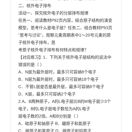
二、核外电子排布

活动一、探究核外电子的分层排布规律

任务一、阅读教材P92页内容，结合原子结构的演变
模型，思考什么是电子层？任务二、结合教材P93页
“思考与讨论”，观察元素周期表中1～20号元素的原
子核外电子排布，思

考原子核外电子排布有何特点和规律？

【对应练习】1．下列关于核外电子层结构的说法中
错误的是（ ）

A．N层为最外层时，最多只可容纳8个电子

B．N层为最外层时，最多只可容纳18个电子

C．不管L层是否是最外层，最多可容纳8个电子

D．K层，最多只可容纳2个电子

2.A、B两种原子，A的L电子层比B的M电子层少3个
电子，B的L电子层电子数恰为A的L电子

层电子数的2倍。A和B分别是（ ）

A．硅原子和钠原子 B．硼原子和氦原子

C．碳原子和氯原子 D．碳原子和铝原子
