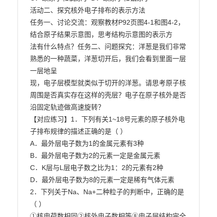
活动二、探究核外电子排布的表示方法

任务一、讨论交流：观察教材P92页图4-1和图4-2，
结合原子结果示意图，思考结构示意图的表示方

法有什么特点？任务二、问题探究：洋葱是我们非常
熟悉的一种蔬菜，洋葱切开后，我们会看到里面一层
一层地呈

现，电子层模型就类似于切开的洋葱。请思考原子核
周围是否真实存在这样的壳层？电子在原子核外是否

沿固定轨迹做高速旋转？

【对应练习】1．下列有关1~18号元素的原子核外电
子排布规律的描述正确的是（ ）

A．最外层电子数为1的金属元素有3种

B．最外层电子数为2的元素一定是金属元素

C．K层与L层电子数之比为1：2的元素有2种

D．最外层电子数为8的元素一定是稀有气体元素

2．下列关于Na、Na+二种粒子的判断中，正确的是
（ ）

①核电荷数相同②核外电子数相等⑧电子层结构完全