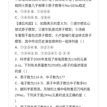
相同④质量几乎相等⑤质子数等⑥Na+比Na稳定

A．①④⑤ B．①③⑤⑥

C．①④⑤⑥ D．②⑧④

【课后巩固】1．如图表示的意义为：①道尔顿实心
球式原子模型；②玻尔轨道式原子模型；③汤姆

生葡萄干面包式原子模型；④卢瑟福行星运转式原子
模型．其中符合历史演变顺序的一组排列是（ ）

A．①②③④ B．③②①④

C．①③④② D．①③②④① ② ③ ④

2．科学家于2000年发现了核电荷数为116的元素
(Lv)。下列有关质量数为293的Lv原子的描述错误

的是（ ）

A．质子数为116 B．中子数为177

C．电子数为116 D．原子中质子数比中子数多61

3．据科学家预测，月球的土壤中吸附着百万吨的氦
(3He)，下列关于氦(3He)元素的说法正确的是（

）
