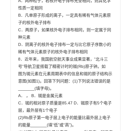
A．两种粒子，若核外电子排布完全相同，则其化学
性质一定相同

B．凡单原子形成的离子，一定具有稀有气体元素原
子的核外电子排布

C．两原子，如果核外电子排布相同，则一定属于同
种元素

D．阴离子的核外电子排布一定与比它原子序数小的
稀有气体元素原子的核外电子排布相同

8．近年来，我国航空航天事业成果显著，“北斗三
号”导航卫星搭载了精密计时的铷(Rb)原子钟。如

图为铷元素在元素周期表中的信息和铷的原子结构示
意图(如图1)。回答下列问题：(1)下列说法错误的是
_______(填字母)。

A． ， B．铷是金属元素

C．铷的相对原子质量是85.47 D．铷原子有5个电子
层，最外层有1个电子

(2)Rb原子第一电子层上电子的能量比最外层上电子
的能量_______(填“低”或“高”)。
