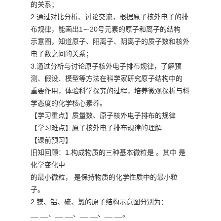
的关系；

2.通过对比分析、讨论交流，根据原子核外电子的排
布规律，能画出1⁓20号元素的原子和离子的结构

示意图，知道原子、阳离子、阴离子的质子数和核外
电子数之间的关系；

3.通过分析与讨论原子核外电子排布规律，了解预
测、假设、模型等方法在科学家研究原子结构中的

重要作用，体验科学探究的过程，培养微观探析与科
学态度的化学核心素养。

【学习重点】质量数、原子核外电子排布的规律

【学习难点】原子核外电子排布规律的理解

【课前预习】

旧知回顾：1.构成物质的三种基本微粒是 。其中 是
化学变化中

的最小微粒， 是保持物质的化学性质中的最小粒
子。

2.镁、铝、硫、氯的原子结构示意图分别为：

__ __、__ __、__ __、__ __。
