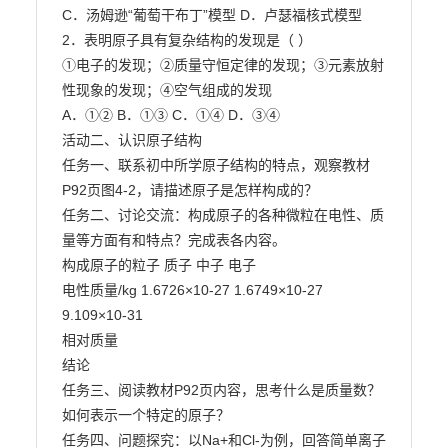
C．汤姆逊“葡萄干布丁”模型 D．卢瑟福核式模型

2．表明原子具有复杂结构的发现是（ ）

①电子的发现；②质量守恒定律的发现；③元素放射
性现象的发现；④空气组成的发现

A．①② B．①③ C．①④ D．③④

活动二、认识原子结构

任务一、联系初中所学原子结构的特点，观察教材
P92页图4-2，请描述原子是怎样构成的？

任务二、讨论交流：构成原子的各种微粒在电性、质
量等方面有和特点？完成表各内容。

构成原子的粒子 质子 中子 电子

电性质量/kg 1.6726×10-27 1.6749×10-27 
9.109×10-31

相对质量

结论

任务三、阅读教材P92页内容，思考什么是质量数？
如何表示一个特定的原子？

任务四、问题探究：以Na+和Cl-为例，回答简单离子