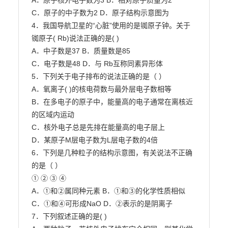
A．原子核外电子数为3 B．相对原子质量为2

C．原子的中子数为2 D．原子结构示意图为

4．我国导航卫星的“心脏”使用的是铷原子钟。关于
铷原子( Rb)说法正确的是( )

A．中子数是37 B．质量数是85

C．电子数是48 D．与 Rb互称同素异形体

5．下列关于电子排布的说法正确的是（ ）

A．氧离子( )的核电荷数与最外层电子数相等

B．在多电子的原子中，能量高的电子通常在离核近
的区域内运动

C．核外电子总是先排在能量高的电子层上

D．某原子M层电子数为L层电子数的4倍

6．下列是几种粒子的结构示意图，有关说法不正确
的是（ ）

① ② ③ ④

A．①和②属同种元素 B．①和③的化学性质相似

C．①和④可形成NaO D．②表示的是阴离子

7．下列叙述正确的是( )
