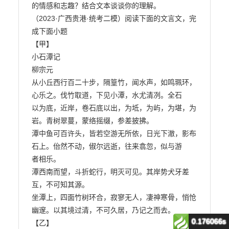
0.176066s