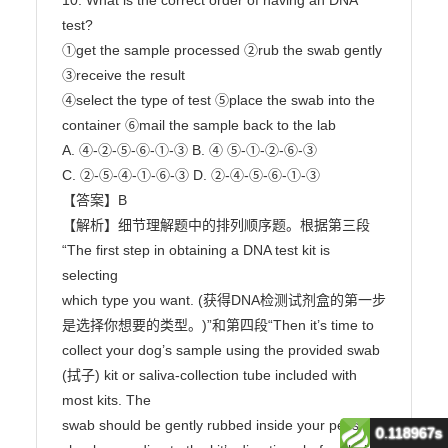
0.118967s