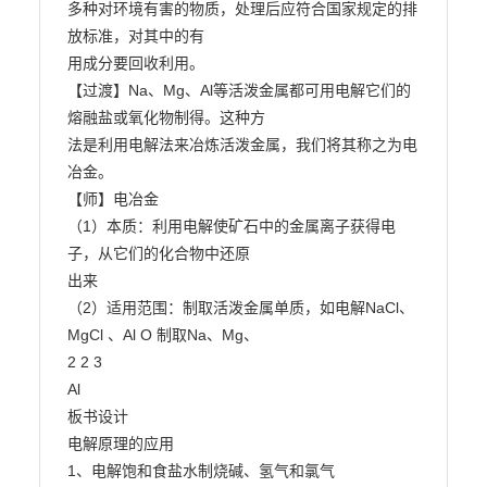
多种对环境有害的物质，处理后应符合国家规定的排
放标准，对其中的有

用成分要回收利用。

【过渡】Na、Mg、Al等活泼金属都可用电解它们的
熔融盐或氧化物制得。这种方

法是利用电解法来冶炼活泼金属，我们将其称之为电
冶金。

【师】电冶金

（1）本质：利用电解使矿石中的金属离子获得电
子，从它们的化合物中还原

出来

（2）适用范围：制取活泼金属单质，如电解NaCl、
MgCl 、Al O 制取Na、Mg、

2 2 3

Al

板书设计

电解原理的应用

1、电解饱和食盐水制烧碱、氢气和氯气
