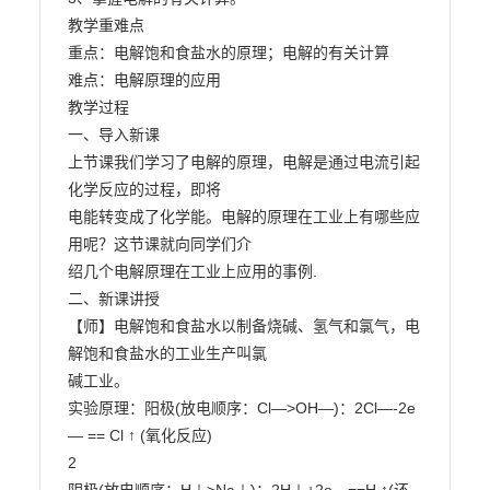
教学重难点

重点：电解饱和食盐水的原理；电解的有关计算

难点：电解原理的应用

教学过程

一、导入新课

上节课我们学习了电解的原理，电解是通过电流引起
化学反应的过程，即将

电能转变成了化学能。电解的原理在工业上有哪些应
用呢？这节课就向同学们介

绍几个电解原理在工业上应用的事例.

二、新课讲授

【师】电解饱和食盐水以制备烧碱、氢气和氯气，电
解饱和食盐水的工业生产叫氯

碱工业。

实验原理：阳极(放电顺序：Cl―>OH―)：2Cl―-2e
— == Cl ↑ (氧化反应)

2
