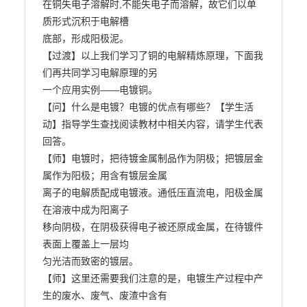
在铜失电子溶解时,不能失电子而溶解，故它们以单
质形式沉积于电解槽

底部，形成阳极泥。

【过渡】以上我们学习了铜的电解精炼原理，下面我
们再共同学习电解原理的另

一个应用实例——电镀铜。

【问】什么是电镀？电镀的优点有哪些？【学生活
动】指导学生查找阅读教材中相关内容，请学生代表
回答。

【师】电镀时，把待镀金属制品作为阴极；把镀层金
属作为阳极；用含有镀层金属

离子的电解质配成电镀液。通低压直流电，阳极金属
在溶液中成为阳离子

移向阴极，在阴极获得电子被还原成金属，在待镀件
表面上覆盖上一层均

匀光洁而致密的镀层。

【师】这里还需要我们注意的是，电镀生产过程中产
生的废水、废气、废渣中含有
