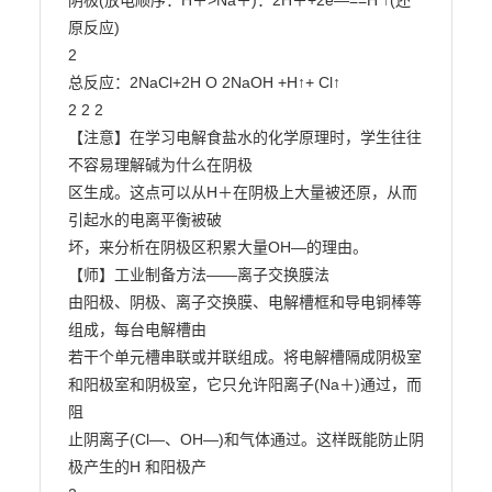
阴极(放电顺序：H＋>Na＋)：2H＋+2e—==H ↑(还
原反应)

2

总反应：2NaCl+2H O 2NaOH +H↑+ Cl↑

2 2 2

【注意】在学习电解食盐水的化学原理时，学生往往
不容易理解碱为什么在阴极

区生成。这点可以从H＋在阴极上大量被还原，从而
引起水的电离平衡被破

坏，来分析在阴极区积累大量OH―的理由。

【师】工业制备方法——离子交换膜法

由阳极、阴极、离子交换膜、电解槽框和导电铜棒等
组成，每台电解槽由

若干个单元槽串联或并联组成。将电解槽隔成阴极室
和阳极室和阴极室，它只允许阳离子(Na＋)通过，而
阻

止阴离子(Cl―、OH―)和气体通过。这样既能防止阴
极产生的H 和阳极产
