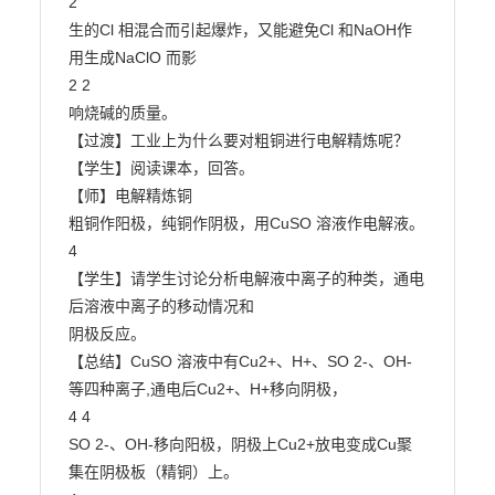
2

生的Cl 相混合而引起爆炸，又能避免Cl 和NaOH作
用生成NaClO 而影

2 2

响烧碱的质量。

【过渡】工业上为什么要对粗铜进行电解精炼呢？

【学生】阅读课本，回答。

【师】电解精炼铜

粗铜作阳极，纯铜作阴极，用CuSO 溶液作电解液。

4

【学生】请学生讨论分析电解液中离子的种类，通电
后溶液中离子的移动情况和

阴极反应。

【总结】CuSO 溶液中有Cu2+、H+、SO 2-、OH-
等四种离子,通电后Cu2+、H+移向阴极，

4 4

SO 2-、OH-移向阳极，阴极上Cu2+放电变成Cu聚
集在阴极板（精铜）上。
