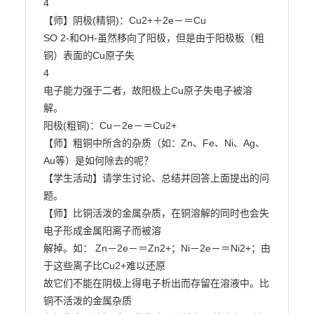
4

【师】阴极(精铜)：Cu2+＋2e－＝Cu

SO 2-和OH-虽然移向了阳极，但是由于阳极板（粗
铜）表面的Cu原子失

4

电子能力强于二者，故阳极上Cu原子失电子被溶
解。

阳极(粗铜)：Cu－2e－＝Cu2+

【师】粗铜中所含的杂质（如：Zn、Fe、Ni、Ag、
Au等）是如何除去的呢？

【学生活动】请学生讨论、总结并回答上面提出的问
题。

【师】比铜活泼的金属杂质，在铜溶解的同时也会失
电子形成金属阳离子而被溶

解掉。如： Zn－2e－＝Zn2+；Ni－2e－＝Ni2+；由
于这些离子比Cu2+难以还原

故它们不能在阴极上得电子析出而存留在溶液中。比
铜不活泼的金属杂质
