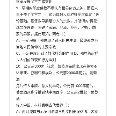
继承发展了古希腊文化

9．早期的印度佛教不承认有世界创造之神，而把人
置于整个宇宙之上，这为佛教反对种姓制度奠定了理

论基础。基督教早期是穷人的宗教，其所谓的“博爱”
观念在理论上突破了家庭、地域、身份、种族、国

家的界限。据此可知，两者（ ）

A．一定程度上都体现了对人的关注 B．最终都成为
当地人民信仰的主要宗教

C．一定程度起到了教化社会的作用 D．都构筑起后
世人们价值观和行为准则

10．公元前3000年前后，葡萄酒先后出现在美索不
达米亚、叙利亚和埃及；公元前2000年前后，葡萄
酒

先后传入希腊、意大利半岛；公元前1000年前后，
葡萄酒逐步传播到地中海西岸，公元前2世纪，葡萄
酒

传入中国。材料表明古代世界（ ）

A．两河流域与尼罗河流域早期文明更发达 B．各文