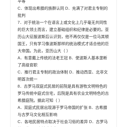
平等

C．体现出希腊的族群认同 D．充满了对君主专制的
批判

7．对于统治一个在语言上或文化上几乎毫无共同性
的巨大领土而言，建立基础组织和纪律是必要的。亚

历山大征服波斯后认识到，他不再仅仅是一位马其顿
国王，只有学习像波斯那样的统治模式才适合他的巨

大帝国。为此，亚历山大（ ）

A．有意戴上传统的法老王冠 B．使波斯人基本垄断
了高级官职

C．推行君主专制的政治体制 D．推动西亚、北非文
明首次统一

8．古罗马双庭式民居的前院是具有游牧文明特色的
罗马传统中庭式住宅，后院是具有农业文明特色的古
希腊庭院。据此可知（ ）

A．双庭式民居出现源于罗马帝国的扩张 B．古希腊
与古罗马文化相互影响

C．各地民居特点取决于社会习俗的差异 D．古罗马