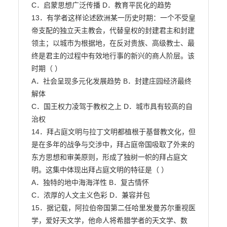
C．启蒙思想广泛传播 D．教育平民化的趋势

13．有学者这样论述欧洲某一历史时期：一个不受皇
帝支配的独立天主教会，代替皇权的封建君主和封建

领主；以城市为根据地，在反对贵族、高级教士、最
终是君主的过程中有效地行事的新兴的商人阶层。该

时期（ ）

A．社会呈现多元化发展趋势 B．封建庄园经济最终
解体

C．国王权力凌驾于教权之上 D．城市具有较高的自
治权

14．拜占庭文明与拉丁文明都植根于基督教文化，但
是在多年的战争与交涉中，拜占庭帝国吸取了外来的

东方思想和审美原则，形成了独树一帜的拜占庭文
明。这集中体现出拜占庭文明的特征是（ ）

A．独特的地中海海洋性 B．复古情怀

C．浓厚的人文主义色彩 D．兼容并包

15．据记载，阿拉伯帝国第二任哈里发曼苏尔重视医
学，爱好天文学，他命人将希腊学者的天文学、数