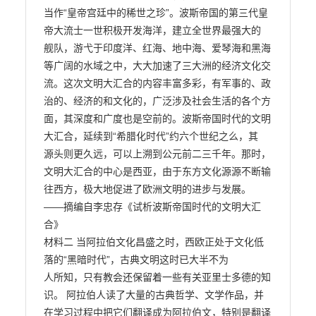
当作“皇帝宫廷中的稀世之珍”。波斯帝国的第三代皇
帝大流士一世积极开发海洋，建立全世界最强大的

舰队，游弋于印度洋、红海、地中海、爱琴海和黑海
等广阔的水域之中，大大加速了三大洲的经济文化交

流。这次文明大汇合的内容丰富多彩，有军事的、政
治的、经济的和文化的，广泛涉及社会生活的各个方

面，其深度和广度也是空前的。波斯帝国时代的文明
大汇合，延续到“希腊化时代”约六个世纪之么，其

源头则更久远，可以上溯到公元前二三千年。那时，
文明大汇合的中心是西亚，由于东方文化源源不断输

往西方，极大地促进了欧洲文明的进步与发展。

——摘编自李忠存《试析波斯帝国时代的文明大汇
合》

材料二 当阿拉伯文化昌盛之时，西欧正处于文化低
落的“黑暗时代”，古典文明这时已大半不为

人所知，只有教会还保留着一些有关亚里士多德的知
识。 阿拉伯人读了大量的古典哲学、文学作品，并

在学习过程中把它们翻译成为阿拉伯文，特别是翻译