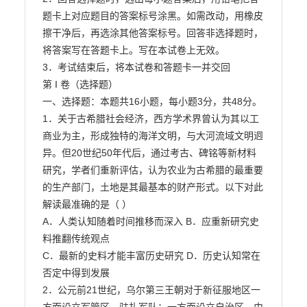
题卡上对应题目的答案标号涂黑。如需改动，用橡皮

擦干净后，再选涂其他答案标号。回答非选择题时，
将答案写在答题卡上。写在本试卷上无效。

3．考试结束后，将本试卷和答题卡一并交回

第 I 卷（选择题）

一、选择题：本题共16小题，每小题3分，共48分。

1．关于古希腊社会经济，西方学术界曾认为其以工
商业为主，形成独特的海洋文明，与大河流域文明迥

异。但20世纪50年代后，通过考古、碑铭等新材料
研究，学者们重新评估，认为农业为古希腊的最重要

的生产部门，土地是其最基本的财产形式。以下对此
解读最准确的是（ ）

A．人类认知随着时间推移而深入 B．应重新研究史
料推翻传统观点

C．最新的史料才能丰富历史研究 D．历史认知常在
否定中得到发展

2．公元前21世纪，乌尔第三王朝对于新征服地区一