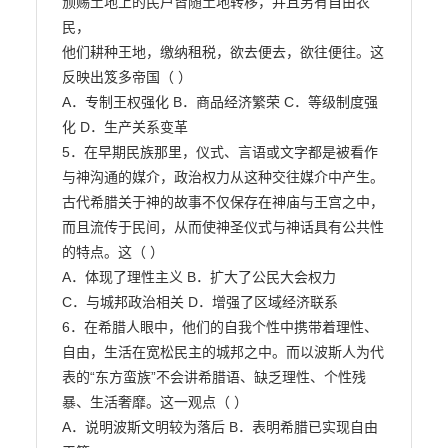
颁赐土地上的民户皆随土地转移，并且另有自由农
民，

他们耕种王地，缴纳租税，欲去便去，欲往便往。这
反映出笈多帝国（ ）

A．专制王权强化 B．商品经济繁荣 C．等级制度强
化 D．生产关系变革

5．在早期民族那里，仪式、言语或文字都是被看作
与神沟通的媒介，政治权力从这种交往媒介中产生。

古代希腊关于神的故事不仅保存在神庙与王宫之中，
而且流传于民间，从而使神圣仪式与神话具有公共性

的特点。这（ ）

A．体现了理性主义 B．扩大了公民大会权力

C．与城邦政治相关 D．增强了区域经济联系

6．在希腊人眼中，他们的自我个性中携带着理性、
自由，生活在宽松民主的城邦之中。而以波斯人为代

表的“东方蛮族”不会讲希腊语、缺乏理性、个性残
暴、生活奢靡。这一观点（ ）

A．说明波斯文明较为落后 B．表明希腊已实现自由