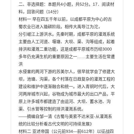
二、非选择题：本题共4小题，共52分。17．阅读材
料，回答问题（14分）

材料一 早在四五千年以前，以成都平原为中心的古
蜀农业已进入锄耕阶段。相传大禹导江为沱，

分引岷江上游洪水。先秦时期，成都平原的灌溉系统
主要由人工河道、堰塘、大坝、渠、沟等组成，起着

排洪和灌溉二重功能，这是成都平原城市历经3000
多年仍充满生机的重要原因之一……主要生活在常遭
洪

水侵害的两河下游的苏美尔人，很早就学会了修建大
坝，池塘、沟渠，各个村落在日趋复杂的灌溉工程的

建设和维护中逐渐融合和统一。进入青铜时代后，大
河两岸城市兴起，谷物成为城市最大的出口产品，平

原上许多城市都建造了由运河、大坝、蓄水池、沟
渠、引水管等控制的排洪灌溉系统。

——摘编自邹一清《古蜀与美索不达米亚-从灌溉系
统的比较分析看古代文明的可持续发展》

材料二 亚述帝国（公元前934—前612年）以征战四