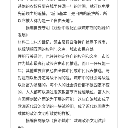
逃跑的农奴只要在城里住满一年的时间，就可以免受

先前领主的追捕，“城市基本上是自由的庇护所，所
以它被人称为是一个自由天地”。

——摘编自姜守明《浅析中世纪西欧城市制的起源和
发展》

材料二 11-15世纪，领主常将自治特许状赐予城市，
以标明相互间的权利与义务。城市市民在处

理相互关系时，也往往约定各自的权利和义务。市长
作为城市最高行政长官由市民推选，而且一任只能一

年；其他重要官员也由全体市民或市民代表推选。与
封建制以出身定等级不同的是，城市中的社会等级是

以财富为基础的。每个人的社会身份都不是固定不变
的，人人都可以通过发家致富享有优越地位，富人也

有因顷刻破产而沦为下层的可能。这些自治城市成了
欧洲近代政治文明的一块试验田，成了近代以国家为
载体的政治文明所效仿的样板。

——摘编自刘景华《自治城市：欧洲政治文明试验
田》
