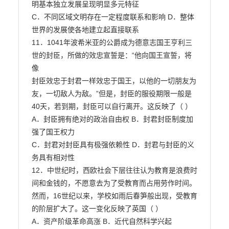
明基本独立发展呈现明显多元特征

C．不同区域文明存在一定程度联系和影响 D．整体
世界的发展使各地建立起直接联系

11．1041年波希米亚的公爵成为德意志国王亨利三
世的封臣，所做的效忠宣誓是：“他向国王宣誓，将
像

封臣效忠于封君一样效忠于国王，以他的一切朋友为
友，一切敌人为敌。”但是，封臣的服役期限一般是

40天，若到期，封臣可以自行离开。这反映了（ ）

A．封臣拥有绝对的政治自由权 B．封君封臣制度加
强了国王权力

C．封君对封臣具有极强依赖性 D．封君与封臣的义
务具有相对性

12．中世纪时，西欧社会下层往往认为教育是浪费时
间和金钱的，不愿意去为了受教育而占用劳作时间。

然而，16世纪以来，学校如雨后春笋般出现，受教育
的阶层扩大了。这一变化反映了英国（ ）

A．资产阶级革命高涨 B．近代自然科学兴起
