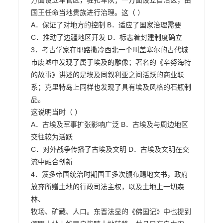
方面设立军管区，驻扎军队；一方面设立自治区，由

国王任命当地贵族进行治理。这（ ）

A．保证了对地方的控制 B．适应了国家治理需要

C．推动了边疆地区开发 D．标志着封建制度确立

3．考古学家在耶路撒冷西北一个叫盖塞尔的古代城
市废墟中发现了属于埃及的雕像；著名的《辛努海特

的故事》讲述的是埃及同叙利亚之间活跃的商业联
系；克里特岛上同样也发现了具有埃及风格的石瓶制
品。

这说明当时（ ）

A．古埃及军事扩张影响广泛 B．古埃及与周边地区
交往较为活跃

C．对外战争传播了古埃及文明 D．古埃及文明在交
流中融合创新

4．笈多帝国统治时期国王多次颁布赐地文书，政府
放弃所赠土地的行政司法主权，以及土地上一切森
林、

牧场、矿藏、人口。东晋法显的《佛国记》中也提到