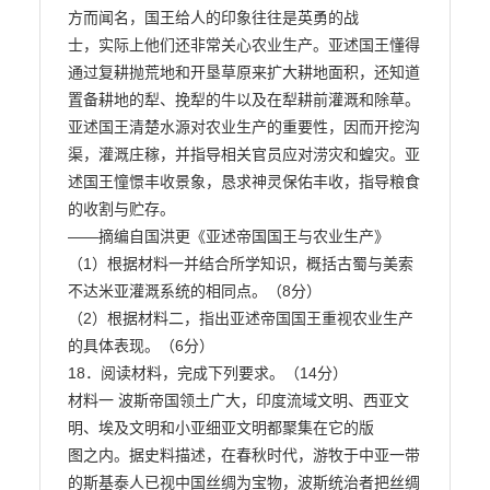
方而闻名，国王给人的印象往往是英勇的战

士，实际上他们还非常关心农业生产。亚述国王懂得
通过复耕抛荒地和开垦草原来扩大耕地面积，还知道

置备耕地的犁、挽犁的牛以及在犁耕前灌溉和除草。
亚述国王清楚水源对农业生产的重要性，因而开挖沟

渠，灌溉庄稼，并指导相关官员应对涝灾和蝗灾。亚
述国王憧憬丰收景象，恳求神灵保佑丰收，指导粮食

的收割与贮存。

——摘编自国洪更《亚述帝国国王与农业生产》

（1）根据材料一并结合所学知识，概括古蜀与美索
不达米亚灌溉系统的相同点。（8分）

（2）根据材料二，指出亚述帝国国王重视农业生产
的具体表现。（6分）

18．阅读材料，完成下列要求。（14分）

材料一 波斯帝国领土广大，印度流域文明、西亚文
明、埃及文明和小亚细亚文明都聚集在它的版

图之内。据史料描述，在春秋时代，游牧于中亚一带
的斯基泰人已视中国丝绸为宝物，波斯统治者把丝绸
