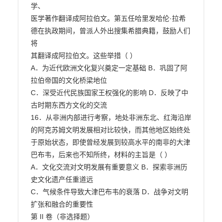
学、

医学著作翻译成阿拉伯文。第五任哈里发哈伦·拉希
德在执政期间，曾派人外出搜集希腊典籍，鼓励人们
将

其翻译成阿拉伯文。这些举措（ ）

A．为近代欧洲文化复兴奠定一定基础 B．巩固了阿
拉伯帝国的文化桥梁地位

C．深受近代民族国家王权强化的影响 D．反映了中
古时期东西方文化的交流

16．从非洲内部进行考察，地处非洲东北、红海沿岸
的阿克苏姆文明发展相对比较快，而其他地区始终处

于原始状态，即使曾经发展到较高水平的南非的大津
巴布韦，后来也不知所终，材料的主旨是（ ）

A．文化交流对文明发展有重要意义 B．探索非洲历
史文化遗产任重道远

C．气候条件导致大津巴布韦的衰落 D．战争对文明
扩张和融合的重要性

第 II 卷（非选择题）
