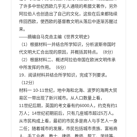
了许多中世纪西欧几乎无人通晓的希腊文著作，另外

阿拉伯人也创造出了自己的文化，这些在后来都陆续
传回西欧，使西欧的基督教文明从落后中逐渐苏醒过

来。

——摘编自马克垚主编《世界文明史》

（1）根据材料一并结合所学知识，分析波斯帝国时
代文明大汇合出现的原因，并概括其特点。（8分）

（2）根据材料二、概述阿拉伯帝国在欧洲文明传承
中所发挥的作用。（6分）

19．阅读材料并结合所学知识，完成下列要求。
（12分）

材料一 10-11世纪，地中海和北海、波罗的海两大贸
易区一带出现了新兴城市。从人口数量上看，

11世纪后期，英国的考文垂有约6000人，约克有约1
万人；14世纪初期前后，只有几座城市超过5万人。

从市民构成上看，最初的市民多是商人与手艺人一身
二任；随着城市的发展，市民包括城市贵族、富裕商

人、手工业者、教士、律师、教师、帮工、学徒等。