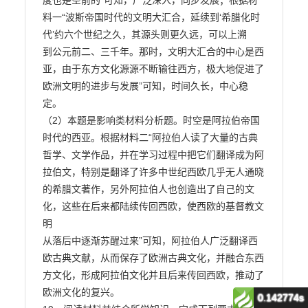
0.142774s