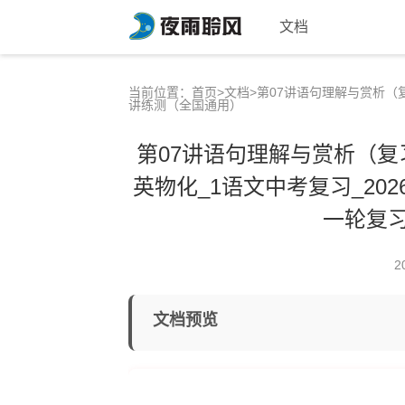
文档
当前位置：
首页
>
文档
>第07讲语句理解与赏析（
讲练测（全国通用）
第07讲语句理解与赏析（复
英物化_1语文中考复习_20
一轮复
2
文档预览