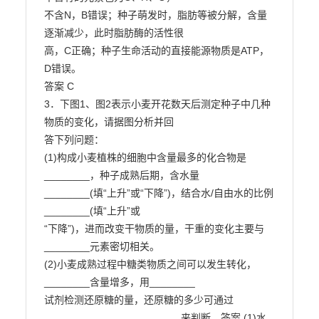
不含N，B错误；种子萌发时，脂肪等被分解，含量
逐渐减少，此时脂肪酶的活性很

高，C正确；种子生命活动的直接能源物质是ATP，
D错误。

答案 C

3．下图1、图2表示小麦开花数天后测定种子中几种
物质的变化，请据图分析并回

答下列问题：

(1)构成小麦植株的细胞中含量最多的化合物是
________，种子成熟后期，含水量

________(填“上升”或“下降”)，结合水/自由水的比例
________(填“上升”或

“下降”)，进而改变干物质的量，干重的变化主要与
________元素密切相关。

(2)小麦成熟过程中糖类物质之间可以发生转化，
________含量增多，用________

试剂检测还原糖的量，还原糖的多少可通过
________________________来判断。答案 (1)水 