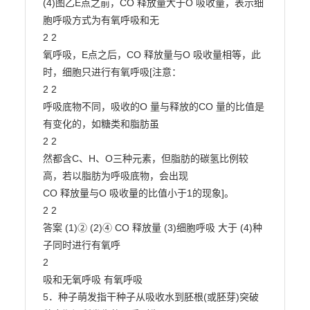
(4)图乙E点之前，CO 释放量大于O 吸收量，表示细
胞呼吸方式为有氧呼吸和无

2 2

氧呼吸，E点之后，CO 释放量与O 吸收量相等，此
时，细胞只进行有氧呼吸[注意：

2 2

呼吸底物不同，吸收的O 量与释放的CO 量的比值是
有变化的，如糖类和脂肪虽

2 2

然都含C、H、O三种元素，但脂肪的碳氢比例较
高，若以脂肪为呼吸底物，会出现

CO 释放量与O 吸收量的比值小于1的现象]。

2 2

答案 (1)② (2)④ CO 释放量 (3)细胞呼吸 大于 (4)种
子同时进行有氧呼

2

吸和无氧呼吸 有氧呼吸

5．种子萌发指干种子从吸收水到胚根(或胚芽)突破