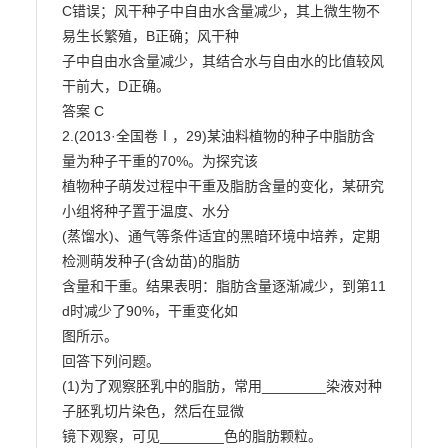
C错误；风干种子中自由水含量减少，其上微生物不
易生长繁殖，B正确；风干种

子中自由水含量减少，其结合水与自由水的比值较风
干前大，D正确。

答案 C

2.(2013·全国卷Ⅰ，29)某油料植物的种子中脂肪含
量为种子干重的70%。为探究该

植物种子萌发过程中干重及脂肪含量的变化，某研究
小组将种子置于温度、水分

(蒸馏水)、通气等条件适宜的黑暗环境中培养，定期
检测萌发种子(含幼苗)的脂肪

含量和干重。结果表明：脂肪含量逐渐减少，到第11 
d时减少了90%，干重变化如

图所示。

回答下列问题。

(1)为了观察胚乳中的脂肪，常用________染液对种
子胚乳切片染色，然后在显微

镜下观察，可见________色的脂肪颗粒。
