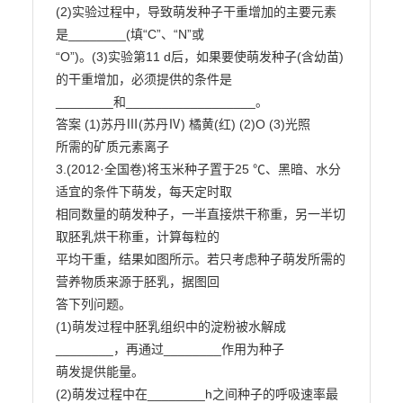
(2)实验过程中，导致萌发种子干重增加的主要元素
是________(填“C”、“N”或

“O”)。(3)实验第11 d后，如果要使萌发种子(含幼苗)
的干重增加，必须提供的条件是

________和__________________。

答案 (1)苏丹Ⅲ(苏丹Ⅳ) 橘黄(红) (2)O (3)光照

所需的矿质元素离子

3.(2012·全国卷)将玉米种子置于25 ℃、黑暗、水分
适宜的条件下萌发，每天定时取

相同数量的萌发种子，一半直接烘干称重，另一半切
取胚乳烘干称重，计算每粒的

平均干重，结果如图所示。若只考虑种子萌发所需的
营养物质来源于胚乳，据图回

答下列问题。

(1)萌发过程中胚乳组织中的淀粉被水解成
________，再通过________作用为种子

萌发提供能量。

(2)萌发过程中在________h之间种子的呼吸速率最