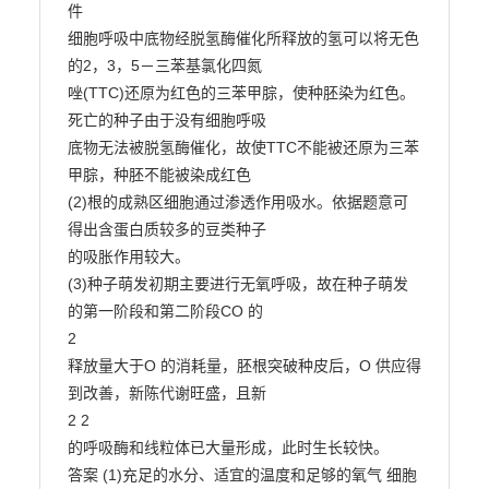
件

细胞呼吸中底物经脱氢酶催化所释放的氢可以将无色
的2，3，5－三苯基氯化四氮

唑(TTC)还原为红色的三苯甲腙，使种胚染为红色。
死亡的种子由于没有细胞呼吸

底物无法被脱氢酶催化，故使TTC不能被还原为三苯
甲腙，种胚不能被染成红色

(2)根的成熟区细胞通过渗透作用吸水。依据题意可
得出含蛋白质较多的豆类种子

的吸胀作用较大。

(3)种子萌发初期主要进行无氧呼吸，故在种子萌发
的第一阶段和第二阶段CO 的

2

释放量大于O 的消耗量，胚根突破种皮后，O 供应得
到改善，新陈代谢旺盛，且新

2 2

的呼吸酶和线粒体已大量形成，此时生长较快。

答案 (1)充足的水分、适宜的温度和足够的氧气 细胞