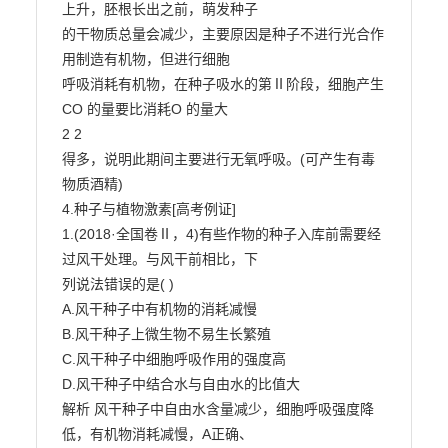
上升，胚根长出之前，萌发种子

的干物质总量会减少，主要原因是种子不进行光合作
用制造有机物，但进行细胞

呼吸消耗有机物，在种子吸水的第Ⅱ阶段，细胞产生
CO 的量要比消耗O 的量大

2 2

得多，说明此期间主要进行无氧呼吸。(可产生有毒
物质酒精)

4.种子与植物激素[高考例证]

1.(2018·全国卷Ⅱ，4)有些作物的种子入库前需要经
过风干处理。与风干前相比，下

列说法错误的是( )

A.风干种子中有机物的消耗减慢

B.风干种子上微生物不易生长繁殖

C.风干种子中细胞呼吸作用的强度高

D.风干种子中结合水与自由水的比值大

解析 风干种子中自由水含量减少，细胞呼吸强度降
低，有机物消耗减慢，A正确、
