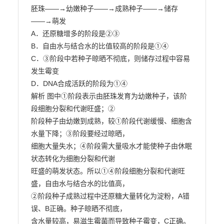
胚珠――→幼嫩种子――→成熟种子――→储存
――→萌发

A．还原糖增多的阶段是②③

B．自由水与结合水的比值较高的阶段是①④

C．③阶段中若种子晾晒不彻底，则储存过程中容易
发生霉变

D．DNA合成活跃的阶段为①④

解析 图中①阶段表示由胚珠发育为幼嫩种子，该阶
段细胞分裂和代谢旺盛；②

阶段种子由幼嫩到成熟，较①阶段代谢缓慢、细胞含
水量下降；③阶段要经过晾晒，

细胞大量失水；④阶段需大量吸水才能使种子由休眠
状态转化为细胞分裂和代谢

旺盛的萌发状态。所以①④阶段细胞分裂和代谢旺
盛，自由水与结合水的比值高，

②阶段种子成熟过程中还原糖大量转化为淀粉，A错
误、B正确。种子晾晒不彻底，

含水量较高，易滋生霉菌而导致种子霉变，C正确。