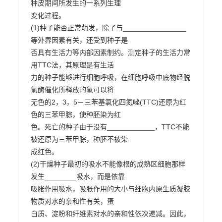
种皮期间所发生的一系列生理

变化过程。

(1)种子能否正常萌发，除了与________________
等外界因素有关，还受到种子是

否具有生活力等内部因素制约。测定种子的生活力常
用TTC法，其原理是有生活

力的种子能够进行细胞呼吸，在细胞呼吸中底物经脱
氢酶催化所释放的氢可以将

无色的2，3，5－三苯基氯化四氮唑(TTC)还原为红
色的三苯甲腙，使种胚染为红

色。死亡的种子由于没有____________，TTC不能
被还原为三苯甲腙，种胚不被染

成红色。

(2)干燥种子最初的吸水不能像根的成熟区细胞那样
发生________吸水，而是依靠

吸胀作用吸水，吸胀作用的大小与细胞内原生质凝胶
物质对水的亲和性有关，蛋

白质、淀粉和纤维素对水的亲和性依次递减。因此，