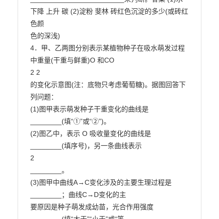
下降 上升 碳 (2)淀粉 斐林 砖红色沉淀的多少(或砖红
色颜

色的深浅)

4．甲、乙两图分别表示某植物种子在吸水萌发过程
中重量(干重与鲜重)O 和CO

2 2

的变化示意图(注：底物只考虑葡萄糖)。据图回答下
列问题：

(1)图甲表示萌发种子干重变化的曲线是
________(填“①”或“②”)。

(2)图乙中，表示 O 吸收量变化的曲线是
________(填序号)，另一条曲线表示

2

________。

(3)图甲中曲线A→C变化涉及的主要生理过程是
________；曲线C→D变化的主

要原因是种子萌发成幼苗，光合作用强度