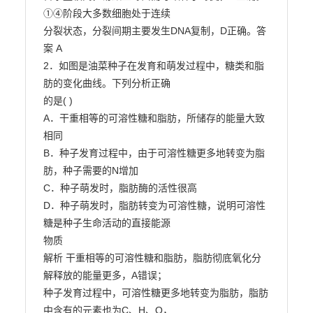
①④阶段大多数细胞处于连续

分裂状态，分裂间期主要发生DNA复制，D正确。答
案 A

2．如图是油菜种子在发育和萌发过程中，糖类和脂
肪的变化曲线。下列分析正确

的是( )

A．干重相等的可溶性糖和脂肪，所储存的能量大致
相同

B．种子发育过程中，由于可溶性糖更多地转变为脂
肪，种子需要的N增加

C．种子萌发时，脂肪酶的活性很高

D．种子萌发时，脂肪转变为可溶性糖，说明可溶性
糖是种子生命活动的直接能源

物质

解析 干重相等的可溶性糖和脂肪，脂肪彻底氧化分
解释放的能量更多，A错误；

种子发育过程中，可溶性糖更多地转变为脂肪，脂肪
中含有的元素也为C、H、O，
