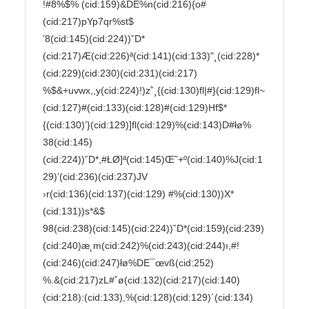
!#8%$% (cid:159)&DE%n(cid:216){o#
(cid:217)pYp7qr%st$

’8(cid:145)(cid:224))˘D*
(cid:217)Æ(cid:226)ª(cid:141)(cid:133)"¸(cid:228)*
(cid:229)(cid:230)(cid:231)(cid:217)

%$&+uvwx,,y(cid:224)!)z˚¸{(cid:130)fl|#}(cid:129)fl~
(cid:127)#(cid:133)(cid:128)#(cid:129)Hf$*
{(cid:130)’}(cid:129)]fl(cid:129)%(cid:143)D#łø%

38(cid:145)
(cid:224))˘D*,#ŁØ]ª(cid:145)Œ˜+º(cid:140)%J(cid:1
29)’(cid:236)(cid:237)JV

›r(cid:136)(cid:137)(cid:129) #%(cid:130))X*
(cid:131))s*&$

98(cid:238)(cid:145)(cid:224))˘D*(cid:159)(cid:239)
(cid:240)æ˛m(cid:242)%(cid:243)(cid:244)ı,#!
(cid:246)(cid:247)łø%DE¯œvß(cid:252)

%.&(cid:217)zL#˚ø(cid:132)(cid:217)(cid:140)
(cid:218):(cid:133),%(cid:128)(cid:129)´(cid:134)