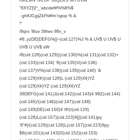
/8KLMN ’8/LOP 38QLRS 98TUVW

"8XYZ[\]^_‘abcdef#%%8%$ 
::gh#JCgijZkI%#lm‘ngop % &

!"

/8qrs ’8tuv 38twv 98x_v

#8:;yzDE{DEFG%|}~(cid:127)%J % & UV$ U UV$ U 
UV$ U UV$ sW

/8(cid:128)(cid:129){(cid:130)%(cid:131)(cid:132)+
(cid:133)(cid:134) ’8(cid:135)V(cid:136)
(cid:137)V%(cid:138)(cid:139)(cid:140) ‘& 
(cid:129)X¢)(cid:128)L (cid:129)X¢)YZ 
(cid:129)X¢)YZ (cid:129)X¢)YZ

38DEFG(cid:141)J(cid:142)(cid:143)4 98Z(cid:144)
(cid:145)!(cid:146)(cid:147)(cid:148)
(cid:149)DE(cid:150)4 /8!|/(cid:129)
(cid:128)L(cid:157)(cid:223)9{[(cid:141)py 
’8"#|/(cid:129)(cid:128)L(cid:157)(cid:223)9py

$8(cid:151)(cid:143)D(cid:152)(cid:153)