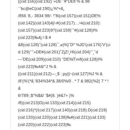
{(cid:156)(cid:192)`»DE´ˆ#“DEfl % & 98
´ˆbc@eC(cid:190)¿%*+&˛

/856 ’8,- 3834 98/- !"8i(cid:157)(cid:151)DE%
(cid:142)(cid:143)4j!-#(cid:217)…>k(cid:210):
(cid:157)(cid:223)9?(cid:159)´ˆ#(cid:128)I%
(cid:223)‰4j.!-$ #

&8(cid:128)˜(cid:128)¯,e|%)˘D*˙%JD’(cid:176)’V’(ci
d:129)’¨˘»DE#(cid:201)˚ZjZ!¸HI(cid:204)’˝˛ˇd
—’DE(cid:209)(cid:210) “DE%lTmfl(cid:128)I%
(cid:223)‰4&!"J % &

{(cid:211)(cid:212)—˛$ :;py|}~(cid:127)%J % & 
/8’(%’(*& ’834%34*& 38/0%/0 . * 7 & 982(%2( 7 * ! 
&

6!789:;$"%$&! ’$#(8. )#&7+ )%

/8)(cid:213)D(cid:133)(cid:214)(cid:215)
(cid:216)*|/(cid:217)(cid:140)(cid:218):D(cid:219)
(cid:133)(cid:220)(cid:138)‰#(cid:221)(cid:133)
(cid:220)(cid:222)(cid:223)‰
