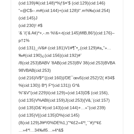
(cid:139)⁄¥(cid:148)*%ƒ§¤'$ (cid:129)(cid:146)
“«@C$‹-.m#(cid:144)+(cid:128)I“.m%‰(cid:254)
(cid:145)J

(cid:230)! #$

‘& ’/(‘& A¢)*+,-.m %!&+›t(cid:145)fiflB,86!)(cid:176)–
p†‡%
(cid:131)_ıV&#·(cid:181)V‡#¶˚•¸‚(cid:129)#a„”»…
‰#(cid:190)¿(cid:156)(cid:192)#`

/8(cid:253)BABV ’8AB(cid:253)BV 38(cid:253)BVBA 
98VBAB(cid:253)

(cid:216)IV$*“((cid:160)|/DE¯œvß(cid:252)!2( #34$ 
%(cid:130)) B*) F*(cid:131)) G*&

%"&V"(cid:229)I(cid:129)»(cid:143)D$ (cid:156),
(cid:135)V%ABI(cid:159)J(cid:253){V&‚´(cid:157)
(cid:135)D&ˆ#(cid:143)(cid:144)+…»˜(cid:239)
(cid:135)V{(cid:135)D%(cid:145)

(8(cid:129)Jf#º/0%DE%1,)"*¢£2»4*!¸´ˆ#)!*¢£
…»4*!…34‰fl5…»4*&$
