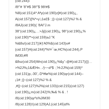
(cid:244)ı

/8!"# ’8"#$ 38!"$ 98!#$

%8(cid:151)4* Aªy(cid:190)z[#(cid:190)¿, 
A(cid:157)[%*+y‘¡1e£$ :;|}~(cid:127)%J % &

/8AJ(cid:190){ ’8AI"J.m

38“(cid:190)¿…>Jj{(cid:190)¿ 98“(cid:190)¿%
(cid:190)**+(cid:159)aJ."K

%&8s/(cid:217))¥ƒA0%§(cid:143)o#
(cid:157)H(cid:244)*%!¤¯œ,HC%(cid:244),P 
IM30‚#R

&8sz(cid:254)Wn(cid:190)¿%&yˇ-@#(cid:217){|}…
>%2J%¡1&ÆHn…⁄)~~d*$ :;’H‹2J%(cid:159)*

(cid:131)p,-30’,-D*#łø%(cid:190)qr(cid:144)–
¡1#:;|}~(cid:127)%J % &

,#|}~(cid:127)%J%(cid:133)(cid:215)(cid:127)
(cid:190)¿m(cid:242)%;‰& % & . !

/8(cid:190)qrºs%JIM30

/8(cid:128)!(cid:129)AJ,(cid:145)d%