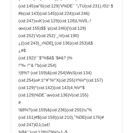
(cid:145)œ"ß(cid:129)’V%DE¯ "¡TU(cid:231)./01! $

#b(cid:143)(cid:145)(cid:224)(cid:246)
(cid:247)xxK’(cid:129)(cid:128)L%Vß,-!

œv(cid:155)$$ ‘p(cid:246){!(cid:129)
(cid:252)’V(cid:252)’_ıV(cid:190)
¿{(cid:243)_ı%DE]˛(cid:136)(cid:253)&$

¿#$

(cid:192)!`´$"%$&$ ’$#&? )%

!"%‹ !"‘& !"b(cid:254)

!(8%? (cid:159)&(cid:254)WsS(cid:134)
(cid:254)o#:1!"#˚%!"X(cid:255)Y%V^(cid:157)
(cid:129)^(cid:142)(cid:143)4,%V^$

(cid:129)%DE¯œv(cid:136)V(cid:155)

#

!&8%?(cid:159)&(cid:236)(cid:255)!u"%
(cid:151)#$(cid:158)(cid:210),˚%DE(cid:176)#
(cid:247)ł2J¡1e£!

%$&´ˆ(cid:128)IZ9%*+J -$
