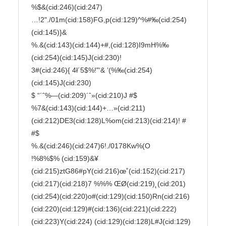
%$&(cid:246)(cid:247)
…!2"./01m(cid:158)FG,p(cid:129)^%#‰(cid:254)
(cid:145)}&

%.&(cid:143)(cid:144)+#,(cid:128)I9mH%‰
(cid:254)(cid:145)J(cid:230)!

3#(cid:246){ 4ł´5$%!"‘& ’(%‰(cid:254)
(cid:145)J(cid:230)

$ “´ˆ%—(cid:209)´ˆ»(cid:210)J #$

%7&(cid:143)(cid:144)+…»(cid:211)
(cid:212)DE3(cid:128)L%om(cid:213)(cid:214)! #

#$

%.&(cid:246)(cid:247)6!./0178Kw%(O

!%8%$% (cid:159)&¥
(cid:215)ztG86#pY(cid:216)œ˚(cid:152)(cid:217)
(cid:217)(cid:218)7 %%% ŒØ(cid:219)˛(cid:201)
(cid:254)(cid:220)o#(cid:129)(cid:150)Rn(cid:216)
(cid:220)(cid:129)#(cid:136)(cid:221)(cid:222)
(cid:223)Y(cid:224) (cid:129)(cid:128)L#J(cid:129)