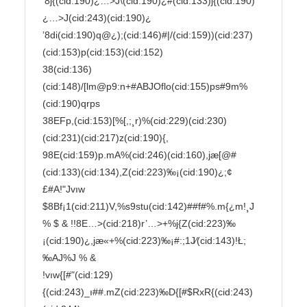
’8j{(cid:190)¿…>J\(cid:190)¿#(cid:133)j{(cid:190)
¿…>J(cid:243)(cid:190)¿

’8di(cid:190)q@¿);(cid:146)#|/(cid:159))(cid:237)
(cid:153)p(cid:153)(cid:152)

38(cid:136)
(cid:148)/[lm@p9:n+#ABJOflo(cid:155)ps#9m%
(cid:190)qrps

38EFp,(cid:153)[%[,;
¸r)%(cid:229)(cid:230)
(cid:231)(cid:217)z(cid:190){,

98E(cid:159)p.mA%(cid:246)(cid:160),jæ[@#
(cid:133)(cid:134),Z(cid:223)‰¡(cid:190)¿;¢
£#A!"Jvıw

$8Bf¡1(cid:211)V,%s9stu(cid:142)##f#%.m{¿m!¸J 
% $ & !!8E…>(cid:218)r’…>+%j{Z(cid:223)‰
¡(cid:190)¿,jæ«+%(cid:223)‰¡#:;1J⁄(cid:143)!Ł;
‰AJ%J % &

!vıw{[#"(cid:129)
{(cid:243)_ı##.mZ(cid:223)‰D{[#$RxR{(cid:243)