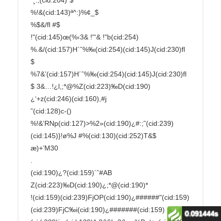
0.091444s