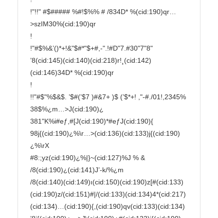
!"!!" #$##### %#!$%% # /834D* %(cid:190)qr…
>szIM30%(cid:190)qr

!

!"#$%&’()*+!&"$#*"$+#,-".!#D"7.#30"7"8"

’8(cid:145)(cid:140)(cid:218)r!¸(cid:142)
(cid:146)34D* %(cid:190)qr

!

!!"#$"%$&$. ’$#(’$7 )#&7+ )$ (’$*+! ,"-#./01!,2345% 
38$
%¿m…>J(cid:190)¿

381"K%i#eƒ,#[J(cid:190)*#eƒJ(cid:190){ 
98j{(cid:190)¿%\r…>(cid:136)(cid:133)j{(cid:190)
¿%\rX

#8:;yz(cid:190)¿%|}~(cid:127)%J % &

/8(cid:190)¿(cid:141)J’-k/%¿m

/8(cid:140)(cid:149)ı(cid:150)(cid:190)z[#(cid:133)
(cid:190)z/(cid:151)#|/(cid:133)(cid:134)4*(cid:217)
(cid:134)…(cid:190){,(cid:190)qv(cid:133)(cid:134)
