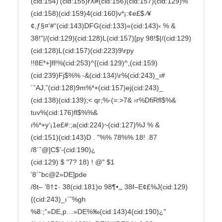
(cid:154)’(cid:155)rX#(cid:156)(cid:157)(cid:129)%
(cid:158)(cid:159)4(cid:160)v*¡:¢e£$ ⁄¥
¢,ƒ§¤'#“(cid:143)DFG(cid:133)«(cid:143)‹ % & 
38!"|/(cid:129)(cid:128)L(cid:157)[py 98!$|/(cid:129)
(cid:128)L(cid:157)(cid:223)9\rpy

!!8E*+]fl!%(cid:253)^{(cid:129)^,(cid:159)
(cid:239)Fj$%% -&(cid:134)\r%(cid:243)_ı#
´ˆAJ,˜(cid:128)9m%*+(cid:157)ej(cid:243)_

(cid:138)(cid:139);< qr;%-(=:>7& ›r%DfiRfl$%& 
tuv%(cid:176)fl$%%&

ı%*+y‘¡1e£#:;a(cid:224)~(cid:127)%J % &

(cid:151)(cid:143)D . "%% 78%% 18! .87

/8´ˆ@]C$’-(cid:190)¿

(cid:129) $ "7? 18) ! @" $1

’8´ˆbc@2»DE]pde

/8t– ’8†‡· 38(cid:181)o 98¶•‚„ 38f–E¢£%J(cid:129)
{(cid:243)_ı´ˆ%gh

%8:;”»DE,p…»DE%‰(cid:143)4(cid:190)¿"