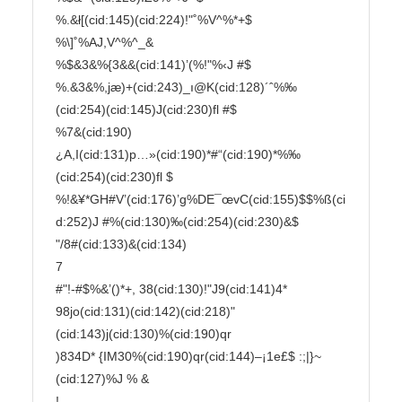
%.&ł[(cid:145)(cid:224)!"˚%V^%*+$ 
%\]˚%AJ,V^%^_&

%$&3&%{3&&(cid:141)’(%!"%‹J #$

%.&3&%,jæ)+(cid:243)_ı@K(cid:128)´ˆ%‰
(cid:254)(cid:145)J(cid:230)fl #$

%7&(cid:190)
¿A,I(cid:131)p…»(cid:190)*#“(cid:190)*%‰
(cid:254)(cid:230)fl $

%!&¥*GH#V’(cid:176)’g%DE¯œvC(cid:155)$$%ß(ci
d:252)J #%(cid:130)‰(cid:254)(cid:230)&$

"/8#
(cid:133)&(cid:134)

7

#"!-#$%&’()*+, 38(cid:130)!"J9(cid:141)4* 
98jo(cid:131)(cid:142)(cid:218)"
(cid:143)j(cid:130)%(cid:190)qr

)834D* {IM30%(cid:190)qr(cid:144)–¡1e£$ :;|}~
(cid:127)%J % &

!
