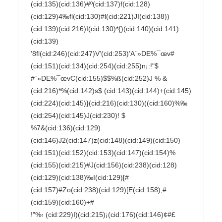
(cid:135)(cid:136)#º(cid:137)f(cid:128)
(cid:129)4‰fl(cid:130)#l(cid:221)JI(cid:138))
(cid:139)(cid:216)I(cid:130)*{)(cid:140)(cid:141)
(cid:139)

’8fl(cid:246)(cid:247)V’(cid:253)’A`»DE%¯œv#
(cid:151)(cid:134)(cid:254)(cid:255)n¡:!"$ 
#`»DE%¯œvC(cid:155)$$%ß(cid:252)J % &

(cid:216)*%(cid:142)s$ (cid:143)(cid:144)+(cid:145)
(cid:224)(cid:145)}(cid:216)(cid:130)((cid:160)%‰
(cid:254)(cid:145)J(cid:230)! $

%7&(cid:136)(cid:129)
(cid:146)J2(cid:147)z(cid:148)(cid:149)(cid:150)
(cid:151)(cid:152)(cid:153)(cid:147)(cid:154)%
(cid:155)(cid:215)#J(cid:156)(cid:238)(cid:128)
(cid:129)(cid:138)‰I(cid:129)[#
(cid:157)#Zo(cid:238)(cid:129)[E(cid:158),#
(cid:159)(cid:160)+#

!"%‹ (cid:229)I)(cid:215)¡(cid:176)(cid:146)¢#£