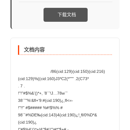
下载文档
文档内容
                            /86(cid:129)(cid:150)(cid:216)
(cid:129)%((cid:160)J3*C2(*""" .2(C73*

. 7 .

!"!"#$%&’()*+, ’8´ˆ!J…78w´ˆ

38´ˆ"%‘&fl+‘9:#(cid:190)¿;fl<=-

!"!!" #$##### %#!$%% #

98´ˆ#%DE‰(cid:143)4(cid:190)¿!¸fl/0%D*& 
(cid:190)¿

!"#$%&’()*+!&"$#’(")#*"$+#,-