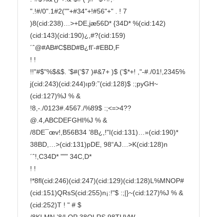
".!#/0".1#2(""+#34"+!#56"+" . ! 7

)8(cid:238)…>+DE,jæ56D* {34D* %(cid:142)
(cid:143)(cid:190)¿,#?(cid:159)
´ˆ@#AB#C$BD#B¿fl’-#EBD,F

! !

!!"#$"%$&$. ’$#(’$7 )#&7+ )$ (’$*+! ,"-#./01!,2345%

j(cid:243)(cid:244)ıp9:˜(cid:128)$ :;pyGH~
(cid:127)%J % &

!8,-./0123#.4567./%89$ :;<=>4??
@.4,ABCDEFGHI%J % &

/8DE¯œv!,B56B34 ’8B¿,!"I(cid:131)…»(cid:190)*

38BD,…>(cid:131)pDE, 98“AJ…>K(cid:128)n
´ˆ!,C34D* """ 34C,D*

! !

!*8fl(cid:246)(cid:247)(cid:129)(cid:128)L%MNOP#
(cid:151)QRsS(cid:255)n¡:!"$ :;|}~(cid:127)%J % &

(cid:252)T ! " # $
