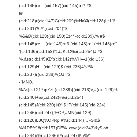
(cid:145)œ…(cid:157)(cid:145)œ”! #$

f#
(cid:218)r(cid:147)G(cid:209)%Ha¥I(cid:128)I¡:1J!

(cid:231)‘!Ł#˚¸(cid:204)˝$

%$&Ø(cid:129)(cid:150)Ez4*»(cid:239),% #$ 
(cid:145)œ… (cid:145)œ6 (cid:145)œ` (cid:145)œ”

’(cid:136)(cid:159)*1J#KLC%b(cid:254)J #$

%.&st(cid:145)Œº:(cid:142)%VH—1(cid:136)
(cid:129)H—(cid:129)$ (cid:236)4*v*%
(cid:237)r(cid:238)#(OJ #$

-´MNO.

%7&(cid:217)pYzL(cid:239)}(cid:216)V,#(cid:129)%
(cid:240)+æ(cid:242)#‰(cid:254)
(cid:145)J(cid:230)¢£fl $ !P(cid:145)(cid:224)
(cid:246)(cid:247),%OP‚#MN(cid:129)
(cid:128)L8Q%OPRp #%(cid:144)…»S!&$

%!&DE%ˆ#(cid:157)DE%¯œvq(cid:243)&y$ o#:;
(cid:244)ı%(cid:246){#(cid:247)ł!ø%!"