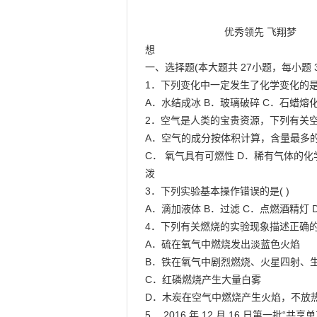
                            优秀领先 飞翔梦

想

一、选择题(本大题共 27小题，每小题 
1．下列变化中一定发生了化学变化的是( 
A．水结成冰 B．玻璃破碎 C．石蜡熔化
2．空气是人类的宝贵资源，下列有关空气
A．空气的成分按体积计算，含量最多的
C． 氧气具有可燃性 D．稀有气体的化
泼

3．下列实验基本操作错误的是( )

A．滴加液体 B．过滤 C．点燃酒精灯 
4．下列有关燃烧的实验现象描述正确的是(
A．硫在氧气中燃烧发出淡蓝色火焰

B．铁在氧气中剧烈燃烧、火星四射、生
C．红磷燃烧产生大量白雾

D．木炭在空气中燃烧产生火焰，不放热
5． 2016 年 12 月 16 日第一