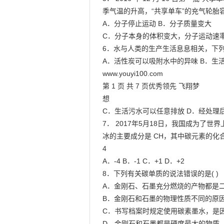
季气温的升高，“共享单车”的充气轮胎容
A．分子停止运动 B．分子质量变大

C．分子本身的体积变大，分子运动速率
6．水与人类的生产生活息息相关，下列有
A．活性炭可以吸附水中的异味 B．生
www.youyi100.com

第 1 页 共 7 页优秀领先 飞翔梦

想

C．生活污水可以任意排放 D．经处理
7． 2017年5月18日，我国成为了
冰的主要成分是 CH，其中碳元素的化合价
4

A．-4 B．-1 C．+1 D．+2

8．下列有关碳单质的说法错误的是( )

A．金刚石、石墨充分燃烧的产物都是二
B．金刚石和石墨的物理性质不同的原因
C．书写档案时规定使用碳素墨水，是因
D．金刚石和石墨都是硬度最大的物质
