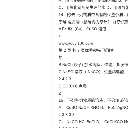
A．用含亚硝酸钠的工业盐制香肠 B．用
C．用氯化钠配制生理盐水 D．用碳酸
14．除去下列物质中含有的少量杂质，所
序号 混合物（括号内为杂质） 除杂试剂
A Fe 粉（Cu） CuSO 溶液

4

www.youyi100.com

第 2 页 共 7 页优秀领先 飞翔梦

想

B NaCl (沙子) 加水溶解，过滤、蒸发结
C NaSO 溶液（ NaCO） 过量稀盐酸

2 4 2 3

D CO(CO) 点燃

2

15．下列各组物质的溶液，不另加试剂就
A． CuSO NaOH KNO B． FeCl AgNO
4 3 3 3 3

C． NaCO HCl BaCl D． CaCl KCO Na