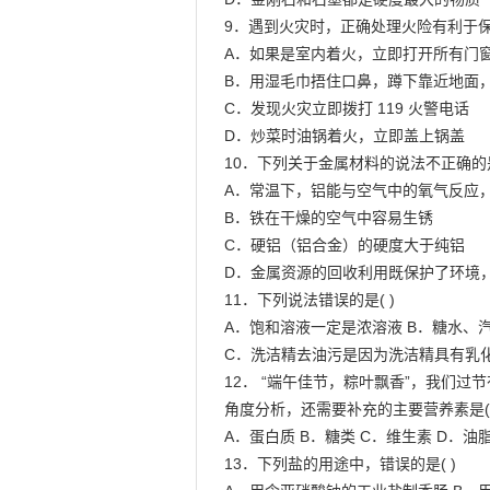
9．遇到火灾时，正确处理火险有利于保
A．如果是室内着火，立即打开所有门窗
B．用湿毛巾捂住口鼻，蹲下靠近地面，
C．发现火灾立即拨打 119 火警电话

D．炒菜时油锅着火，立即盖上锅盖

10．下列关于金属材料的说法不正确的是(
A．常温下，铝能与空气中的氧气反应，
B．铁在干燥的空气中容易生锈

C．硬铝（铝合金）的硬度大于纯铝

D．金属资源的回收利用既保护了环境，
11．下列说法错误的是( )

A．饱和溶液一定是浓溶液 B．糖水、汽
C．洗洁精去油污是因为洗洁精具有乳化
12． “端午佳节，粽叶飘香”，我们过
角度分析，还需要补充的主要营养素是( )
A．蛋白质 B．糖类 C．维生素 D．油脂
13．下列盐的用途中，错误的是( )
