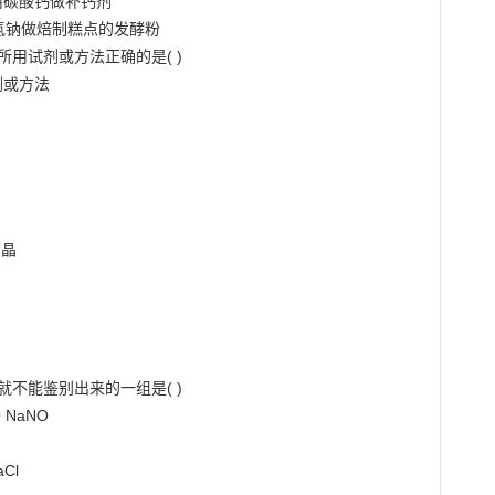
碳酸钙做补钙剂

氢钠做焙制糕点的发酵粉

用试剂或方法正确的是( )

或方法

晶

不能鉴别出来的一组是( )

 NaNO

Cl
