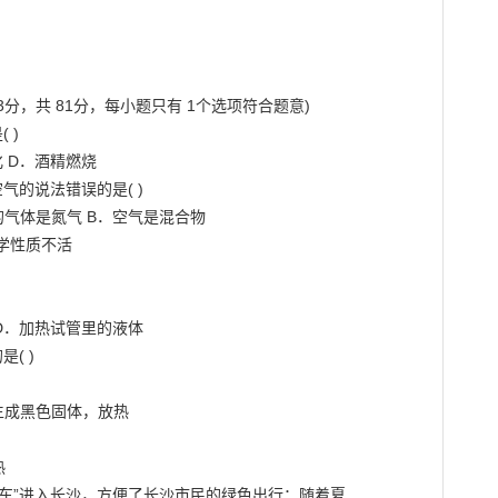
3分，共 81分，每小题只有 1个选项符合题意)

)

 D．酒精燃烧

的说法错误的是( )

气体是氮气 B．空气是混合物

学性质不活

D．加热试管里的液体

 )

成黑色固体，放热



批“共享单车”进入长沙，方便了长沙市民的绿色出行；随着夏
