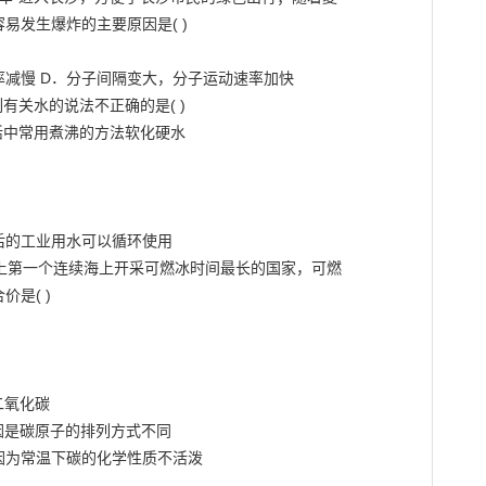
易发生爆炸的主要原因是( )

减慢 D．分子间隔变大，分子运动速率加快

关水的说法不正确的是( )

活中常用煮沸的方法软化硬水

后的工业用水可以循环使用

世界上第一个连续海上开采可燃冰时间最长的国家，可燃

是( )

氧化碳

是碳原子的排列方式不同

为常温下碳的化学性质不活泼
