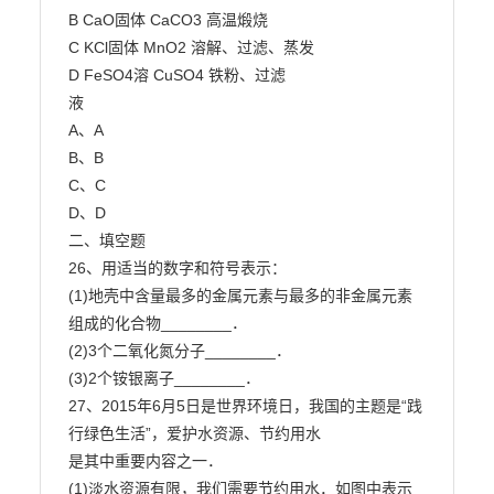
B CaO固体 CaCO3 高温煅烧

C KCl固体 MnO2 溶解、过滤、蒸发

D FeSO4溶 CuSO4 铁粉、过滤

液

A、A

B、B

C、C

D、D

二、填空题

26、用适当的数字和符号表示：

(1)地壳中含量最多的金属元素与最多的非金属元素
组成的化合物________．

(2)3个二氧化氮分子________．

(3)2个铵银离子________．

27、2015年6月5日是世界环境日，我国的主题是“践
行绿色生活”，爱护水资源、节约用水

是其中重要内容之一．

(1)淡水资源有限，我们需要节约用水．如图中表示