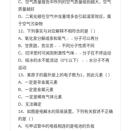
C、空气质量报告中所列的空气质量级别越大，空气
质量越好

D、二氧化碳在空气中含量增多会引起温室效应，属
于空气污染物

12、下列事实与对应解释不相符合的是（ ）

A、氧化汞分解成汞和氧气﹣﹣分子可以再分

B、甘蔗甜，苦瓜苦﹣﹣不同分子性质不同

C、切洋葱时可闻到刺激性气味﹣﹣分子在不停运动

D、结冰的水不能流动（0℃以下）﹣﹣水分子不再
运动

13、某原子的最外层上的电子数为1，则此元素（ ）

A、一定是非金属元素

B、一定是金属元素

C、一定是稀有气体元素

D、无法确定

14、如图是电解水的简易装置，下列有关叙述不正确
的是（ ）

A、与甲试管中的电极相连的是电池的负极
