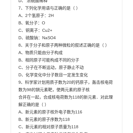
D、 浓硫酸稀释

7、下列化学用语与正确的是（ ）

A、2个氢原子：2H

B、氧分子：O

C、铜离子：Cu2+

D、硫酸钠：NaSO4

8、关于分子和原子两种微粒的叙述正确的是（ ）

A、物质只能由分子构成

B、相同原子可能构成不同的分子

C、分子在不断运动，原子静止不动

D、化学变化中分子数目一定发生变化

9、科学家计划用质子数为20的钙原子，轰击核电荷
数为98的锎元素靶，使两元素的原子核

合并在一起，合成核电荷数为118的新元素．对此理
解正确的是（ ）

A、新元素的原子核外电子数为116

B、新元素的原子序数为118

C、新元素的相对原子质量为118
