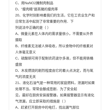
C、用NaNO2腌制肉制品

D、“瘦肉精”提高猪的瘦肉率

20、化学时刻影响着我们的生活，它在工农业生产和
日常生活中起到了非常重要的作用．下

列说法中正确的是（ ）

A、微量元素在人体内的需求量很小，不需要从外界
摄取

B、纤维素无法被人体吸收，所以食物中的纤维素对
人体毫无意义

C、硫酸铜可用于配制农药波尔多液，但不能用铁桶
盛放

D、木炭燃烧的剧烈程度由它的着火点决定，而与氧
气的浓度无关

21、液化石油气是一种常用的家庭燃料，泄漏时如果
处理不当，常常会酿成悲剧．为了安全起

见，最好在厨房安装报警器，如果报警器显示有液化
气泄漏，应立即采取的措施是（ ）

A、赶紧打开厨房中的电灯，找出漏气部位
