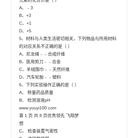
元素的化合价是（ ）

A、﹣3

B、+3

C、+1

D、+5

5、材料与人类生活密切相关，下列物品与所用材料
的对应关系不正确的是（ ）

A、尼龙绳﹣﹣合成纤维

B、医用剪刀﹣﹣合金

C、羊绒围巾﹣﹣天然纤维

D、汽车轮胎﹣﹣塑料

6、下列实验操作正确的是（ ）

A、 称量药品质量

B、 检测溶液pH

www.youyi100.com

第 1 页 共 8 页优秀领先 飞翔梦

想

C、 检查装置气密性
