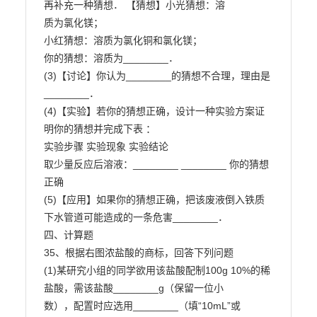
再补充一种猜想． 【猜想】小光猜想：溶

质为氯化镁；

小红猜想：溶质为氯化铜和氯化镁；

你的猜想：溶质为________．

(3)【讨论】你认为________的猜想不合理，理由是
________．

(4)【实验】若你的猜想正确，设计一种实验方案证
明你的猜想并完成下表 ：

实验步骤 实验现象 实验结论

取少量反应后溶液：________ ________ 你的猜想
正确

(5)【应用】如果你的猜想正确，把该废液倒入铁质
下水管道可能造成的一条危害________．

四、计算题

35、根据右图浓盐酸的商标，回答下列问题

(1)某研究小组的同学欲用该盐酸配制100g 10%的稀
盐酸，需该盐酸________g（保留一位小

数），配置时应选用________（填“10mL”或