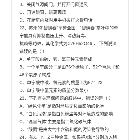
B、关闭气源阀门，并打开门窗通风

C、迅速跳窗，逃离现场

D、在厨房内及时用手机拨打火警电话

22、苏州的“碧螺春”享誉全国．“碧螺春”茶叶中的单
宁酸具有抑制血压上升、清热解毒、

抗癌等功效，其化学式为C76H52O46 ． 下列说法
错误的是（ ）

A、单宁酸由碳、氢、氧三种元素组成

B、一个单宁酸分子是由76个碳原子、52个氢原子和
46个氧原子构成

C、单宁酸中碳、氧元素的质量比为57：23

D、单宁酸中氢元素的质量分数最小

23、下列有关环保问题的叙述中，错误的是（ ）

A、“绿色化学”是指对环境无负面影响的化学

B、“白色污染”是指白色粉尘等对环境造成的影响

C、“温室气体”主要是指二氧化碳气体

D、“酸雨”是由大气中含硫和氮的污染物导致的

24、有X、Y、Z三种金属，如果把X和Y分别放入稀