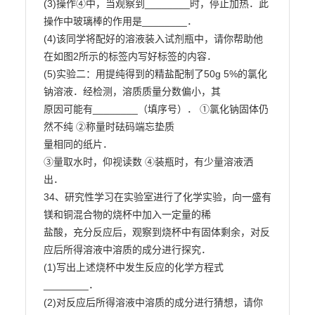
(3)操作④中，当观察到________时，停止加热．此
操作中玻璃棒的作用是________．

(4)该同学将配好的溶液装入试剂瓶中，请你帮助他
在如图2所示的标签内写好标签的内容．

(5)实验二：用提纯得到的精盐配制了50g 5%的氯化
钠溶液．经检测，溶质质量分数偏小，其

原因可能有________（填序号）． ①氯化钠固体仍
然不纯 ②称量时砝码端忘垫质

量相同的纸片．

③量取水时，仰视读数 ④装瓶时，有少量溶液洒
出．

34、研究性学习在实验室进行了化学实验，向一盛有
镁和铜混合物的烧杯中加入一定量的稀

盐酸，充分反应后，观察到烧杯中有固体剩余，对反
应后所得溶液中溶质的成分进行探究．

(1)写出上述烧杯中发生反应的化学方程式
________．

(2)对反应后所得溶液中溶质的成分进行猜想，请你