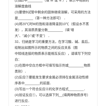
(2)图2中________（填“M”或“N”），表示甲物质的
溶解度曲线

(3)要使B试管中剩余的固体继续溶解，可采用的方法
是________（答一种方法即可） ．

(4)将20℃时M的饱和溶液降温到10℃（假设水不蒸
发），其溶质质量分数________（填“增

大”、“减小”或“不变”） ．

32、归纳是学习的重要方法，在学习酸、碱、盐后，
绘制出如图所示的物质之间的反应关系（图

中短线连接的物质表示能相互反应），请填写下列空
白：

(1)在图中空白方框中可填写指示剂或________物质
类别）．

(2)反应⑦要能发生要求金属必须排在金属活动性顺
序表中________的前面．

(3)写出一个符合反应④的化学方程式________．

(4)验证反应①，可以选择下列__(填两种物质序号）
进行反应．
