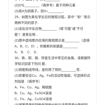
(2)D与________（填序号）属于同种元素

(3)若A为阴离子，则X=________．

29、如图为某化学反应的微观过程，其中“ ”和“ ”表示
两种不同的原子．

(1)该反应中反应物________（填“可能”或“不可
能”）是氧化物 ．

(2)图中虚线框内应填的微观图示是________（选填
A、B、C、D），你推断的依据是________

A． B． C． D．

30、铁、铜、银、锌是生活中常见的金属，请根据所
学知识回答下列问 题．

(1)铜能制成导线，是利用了铜的________性．

(2)若要验证Cu、Ag、Fe的活动性强弱，可选择的试
剂组是 （填序号）

A、Fe、Cu、Ag、稀硫酸

B、Cu、Ag、FeSO4溶液

C、Fe、Ag、CuSO4溶液

(3)将等质量的锌粉和铁粉分别与溶质质量分数相同