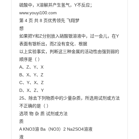
硫酸中，X溶解并产生氢气，Y不反应；

www.youyi100.com

第 4 页 共 8 页优秀领先 飞翔梦

想

如果把Y和Z分别放入硝酸银溶液中，过一会儿，在Y
表面有银析出，而Z没有变化．根据

以上实验事实，判断这三种金属的活动性由强到弱的
顺序是（ ）

A、Z、Y、X

B、X、Y、Z

C、Y、X、Z

D、X、Z、Y

25、除去下列物质中的少量杂质，所选用试剂或方法
不正确的是（ ）

选项 物 杂 质 试剂或方法

质

A KNO3溶 Ba（NO3）2 Na2SO4溶液

液
