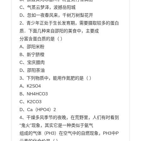
C、气蒸云梦泽，波撼岳阳城

D、忽如一夜春风来，千树万树梨花开

2、青少年正处于生长发育期，需要摄取较多的蛋白
质．下面几种来自邵阳的美食中，主要成

分富含蛋白质的是（ ）

A、邵阳米粉

B、新宁脐橙

C、宝庆腊肉

D、邵阳茶油

3、下列物质中，能用作氮肥的是（ ）

A、K2SO4

B、NH4HCO3

C、K2CO3

D、Ca（HPO4）2

4、干燥多风季节的夜晚，在荒野里，人们有时看到
“鬼火”现象，其实它是一种类似于氨气

组成的气体（PH3）在空气中的自燃现象，PH3中P