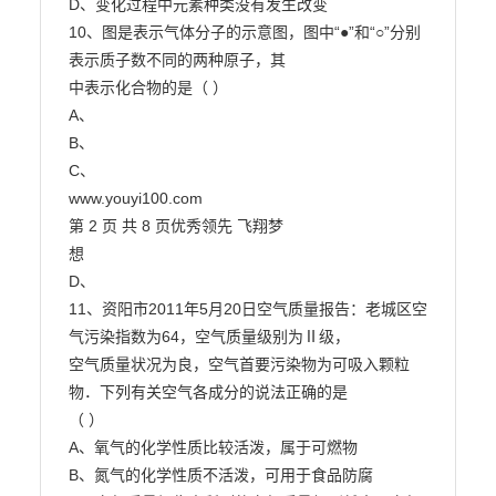
D、变化过程中元素种类没有发生改变

10、图是表示气体分子的示意图，图中“●”和“○”分别
表示质子数不同的两种原子，其

中表示化合物的是（ ）

A、

B、

C、

www.youyi100.com

第 2 页 共 8 页优秀领先 飞翔梦

想

D、

11、资阳市2011年5月20日空气质量报告：老城区空
气污染指数为64，空气质量级别为Ⅱ级，

空气质量状况为良，空气首要污染物为可吸入颗粒
物．下列有关空气各成分的说法正确的是

（ ）

A、氧气的化学性质比较活泼，属于可燃物

B、氮气的化学性质不活泼，可用于食品防腐
