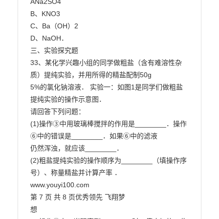
ANa2SO4

B、KNO3

C、Ba（OH）2

D、NaOH．

三、实验探究题

33、某化学兴趣小组的同学做粗盐（含有难溶性杂
质）提纯实验，并用所得的精盐配制50g

5%的氯化钠溶液． 实验一：如图1是同学们做粗盐
提纯实验的操作示意图．

请回答下列问题：

(1)操作③中用玻璃棒搅拌的作用是________．操作
⑥中的错误是________．如果⑥中的滤液

仍然浑浊，就应该________．

(2)粗盐提纯实验的操作顺序为________（填操作序
号）、称量精盐并计算产率 ．

www.youyi100.com

第 7 页 共 8 页优秀领先 飞翔梦

想
