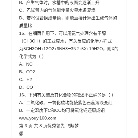
B、产生气体时，水槽中的液面会逐渐上升

C、乙试管内的气体能使带火星木条复燃

D、若将试管换成量筒，则能直接计算出生成气体的
质量比

15、在细菌作用下，可以用氨气处理含有甲醇
（CH3OH）的工业废水，有关反应的化学方程式

为5CH3OH+12O2+6NH3═3N2+5X+19H2O，则X的
化学式为（ ）

A、NO

B、CO2

C、H2

D、CO

16、下列有关碳及其化合物的叙述不正确的是（ ）

A、二氧化碳、一氧化碳均能使紫色石蕊溶液变红

B、一定温度下C和CO均可将氧化铜还原成铜

www.youyi100.com

第 3 页 共 8 页优秀领先 飞翔梦

想
