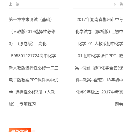
上一篇
下一篇
第一章章末测试（基础）
2017年湖南省郴州市中考
（人教版2019选择性必修
化学试卷（解析版）_初中
3）（原卷版）_高化
化学_01.人教版初中化学
_595801221724高中化学
_01.初中化学课件PPT--教
新人教版选择性必修一二三
案--试题_初中化学全套(课
电子版教案PPT课件高中试
件--教案--配套)_18年初中
卷_选择性必修3册（人教
化学9年级上_2017中考真
版）_专项练习
题卷
最新文档