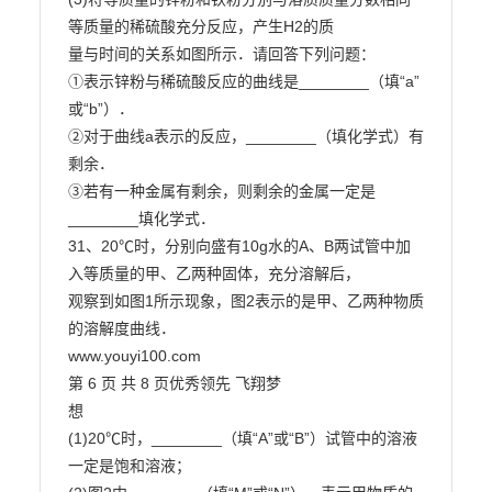
等质量的稀硫酸充分反应，产生H2的质

量与时间的关系如图所示．请回答下列问题：

①表示锌粉与稀硫酸反应的曲线是________（填“a”
或“b”）．

②对于曲线a表示的反应，________（填化学式）有
剩余．

③若有一种金属有剩余，则剩余的金属一定是
________填化学式．

31、20℃时，分别向盛有10g水的A、B两试管中加
入等质量的甲、乙两种固体，充分溶解后，

观察到如图1所示现象，图2表示的是甲、乙两种物质
的溶解度曲线．

www.youyi100.com

第 6 页 共 8 页优秀领先 飞翔梦

想

(1)20℃时，________（填“A”或“B”）试管中的溶液
一定是饱和溶液；
