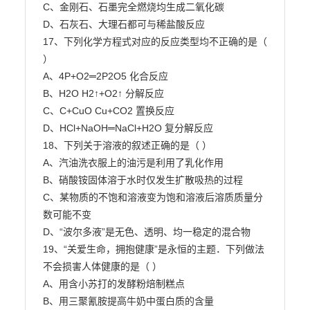
C、金刚石、石墨完全燃烧均生成二氧化碳

D、石灰石、大理石都可与稀盐酸反应

17、下列化学方程式对应的反应类型均不正确的是（ 
）

A、4P+O2═2P2O5 化合反应

B、H2O H2↑+O2↑ 分解反应

C、C+CuO Cu+CO2 置换反应

D、HCl+NaOH═NaCl+H2O 复分解反应

18、下列关于溶液的叙述正确的是（ ）

A、汽油洗衣服上的油污是利用了乳化作用

B、硝酸铵固体溶于水时仅发生扩散吸热的过程

C、某物质的不饱和溶液变为饱和溶液后溶质质量分
数可能不变

D、“波尔多液”是无色、透明、均一稳定的混合物

19、“关爱生命，拥抱健康”是永恒的主题．下列做法
不会损害人体健康的是（ ）

A、用含小苏打的发酵粉焙制糕点

B、用三聚氰胺提高牛奶中蛋白质的含量
