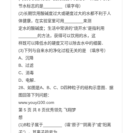
节水标志的是________（填字母）

(2)长期饮用酸碱度过大或硬度过大的水都不利于人
体健康，在实验室里可用________来测

定水的酸碱度；生活中常讲的“烧开水”是指利用
________的方法，获得可以饮用的水，这

样既可以降低水的硬度又可以除去水中的细菌．

(3)下列与自来水的净化过程无关的是 （填序号）

A、沉降

B、过滤

C、消毒

D、电解．

28、如图是A、B、C、D四种粒子的结构示意图．据
图回答下列问题：

www.youyi100.com

第 5 页 共 8 页优秀领先 飞翔梦

想

(1)B粒子属于________（填“原子”“阴离子”或“阳离
子”），其离子符号为________
