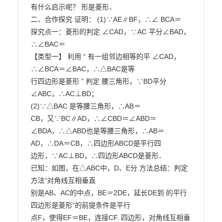
有什么启示呢？ 形是菱形．

二、合作探究 证明： (1)∵AE∥BF，∴∠ BCA＝

探究点一：菱形的判定 ∠CAD，∵AC 平分∠BAD，
∴∠BAC＝

【类型一】 利用 “ 有一组邻边相等的平 ∠CAD，
∴∠BCA＝∠BAC，∴△BAC是等

行四边形是菱形 ” 判定 腰三角形，∵BD平分
∠ABC，∴AC⊥BD；

(2)∵△BAC 是等腰三角形，∴AB＝

CB，又∵BC∥AD，∴∠CBD＝∠ABD＝

∠BDA，∴△ABD也是等腰三角形，∴AB＝

AD，∴DA＝CB，∴四边形ABCD是平行四

边形，∵AC⊥BD，∴四边形ABCD是菱形．

已知：如图，在△ABC中，D、E分 方法总结：判定
方法“对角线互相垂直

别是AB、AC的中点，BE＝2DE，延长DE到 的平行
四边形是菱形”的前提条件是平行

点F，使得EF＝BE，连接CF. 四边形，对角线互相垂