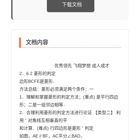
下载文档
文档内容
                            优秀领先 飞翔梦想 成人成才

2．6.2 菱形的判定

边形BCFE是菱形．

方法总结：菱形必须满足两个条件：一

1．理解和掌握菱形的判定方法；(重点) 是平行四边
形；二是一组邻边相等．

2．合理利用菱形的判定方法进行论证 【类型二】 利
用 “ 对角线互相垂直的平

和计算．(难点) 行四边形是菱形 ” 判定

如图，AE∥BF，AC平分∠BAD，
