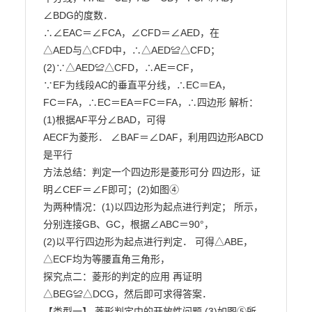
∠BDG的度数．

∴∠EAC＝∠FCA，∠CFD＝∠AED，在

△AED与△CFD中，∴△AED≌△CFD；

(2)∵△AED≌△CFD，∴AE＝CF，

∵EF为线段AC的垂直平分线，∴EC＝EA，

FC＝FA，∴EC＝EA＝FC＝FA，∴四边形 解析：
(1)根据AF平分∠BAD，可得

AECF为菱形． ∠BAF＝∠DAF，利用四边形ABCD
是平行

方法总结：判定一个四边形是菱形可分 四边形，证
明∠CEF＝∠F即可；(2)如图④

为两种情况：(1)以四边形为起点进行判定； 所示，
分别连接GB、GC，根据∠ABC＝90°，

(2)以平行四边形为起点进行判定． 可得△ABE，
△ECF均为等腰直角三角形，

探究点二：菱形的判定的应用 再证明
△BEG≌△DCG，然后即可求得答案．

【类型一】 菱形判定中的开放性问题 (3)如图⑤所