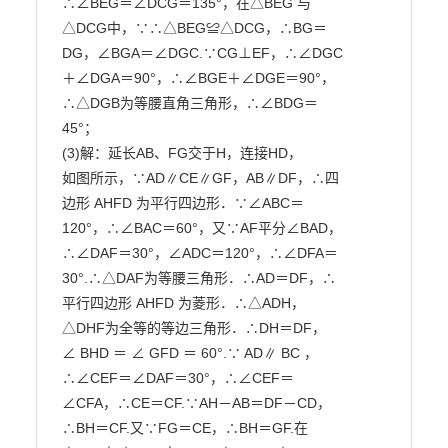
∴∠BEG＝∠DCG＝135°，在△BEG 与

△DCG中，∵∴△BEG≌△DCG，∴BG＝

DG，∠BGA＝∠DGC.∵CG⊥EF，∴∠DGC

＋∠DGA＝90°，∴∠BGE＋∠DGE＝90°，

∴△DGB为等腰直角三角形，∴∠BDG＝

45°；

(3)解：延长AB、FG交于H，连接HD，

如图所示，∵AD∥CE∥GF，AB∥DF，∴四

边形 AHFD 为平行四边形．∵∠ABC＝

120°，∴∠BAC＝60°，又∵AF平分∠BAD，

∴∠DAF＝30°，∠ADC＝120°，∴∠DFA＝

30°.∴△DAF为等腰三角形．∴AD＝DF，∴

平行四边形 AHFD 为菱形．∴△ADH，

△DHF为全等的等边三角形．∴DH＝DF，

∠ BHD ＝ ∠ GFD ＝ 60°.∵ AD∥ BC ，

∴∠CEF＝∠DAF＝30°，∴∠CEF＝

∠CFA，∴CE＝CF.∵AH－AB＝DF－CD，

∴BH＝CF.又∵FG＝CE，∴BH＝GF.在
