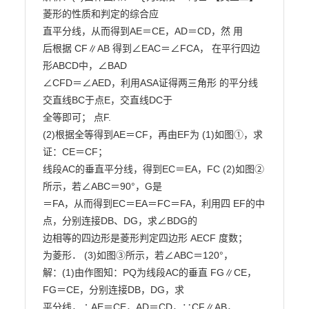
菱形的性质和判定的综合应

直平分线，从而得到AE＝CE，AD＝CD，然 用

后根据 CF∥AB 得到∠EAC＝∠FCA， 在平行四边
形ABCD中，∠BAD

∠CFD＝∠AED，利用ASA证得两三角形 的平分线
交直线BC于点E，交直线DC于

全等即可； 点F.

(2)根据全等得到AE＝CF，再由EF为 (1)如图①，求
证：CE＝CF；

线段AC的垂直平分线，得到EC＝EA，FC (2)如图②
所示，若∠ABC＝90°，G是

＝FA，从而得到EC＝EA＝FC＝FA，利用四 EF的中
点，分别连接DB、DG，求∠BDG的

边相等的四边形是菱形判定四边形 AECF 度数；

为菱形． (3)如图③所示，若∠ABC＝120°，

解：(1)由作图知：PQ为线段AC的垂直 FG∥CE，
FG＝CE，分别连接DB，DG，求

平分线，∴AE＝CE，AD＝CD，∵CF∥AB， 