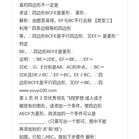
直的四边形不一定是

求证：四边形BCFE是菱形． 菱形．

解析：由题意易得，EF与BC平行且相 【类型三】 
利用 “ 四条边相等的四边形

等，∴四边形BCFE是平行四边形．又EF＝ 是菱形 ” 
判定

BE，∴四边形BCFE是菱形．

证明：∵BE＝2DE，EF＝BE，∴EF＝

2DE.∵D、E分别是AB、AC的中点，∴BC＝

2DE且DE∥BC.∴EF＝BC，EF∥BC，∴四

边形BCFE是平行四边形．又EF＝BE，∴四

www.youyi100.com

第 1 页 共 3 页优秀领先 飞翔梦想 成人成才

据现有的图形，请添加一个条件，使四边形

AECF为菱形，则添加的一个条件可以是

__________．(只需写出一个即可，图中不能

再添加别的“点”和“线”)

如图，已知△ABC，按如下步骤作 解析：