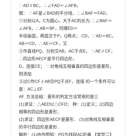
∵AD∥BC，∴∠FAD＝∠AFB，

图： ∵AF是∠BAD的平分线，∴∠BAF＝FAD，

①分别以A，C为圆心，大于AC的长为 ∴∠BAF＝
∠AFB，∴AB＝BF，同理ED＝

半径画弧，两弧交于P，Q两点； CD，∵AD＝BC，
AB＝CD，∴AE＝CF，又

②作直线PQ，分别交AB，AC于点E， ∵AE∥CF，
∴四边形AECF是平行四边形，

D，连接CE； ∵对角线互相垂直的四边形是菱形，
则添加

③过C作CF∥AB交PQ于点F，连接 的一个条件可以
是：AC⊥EF.

AF. 方法总结：菱形的判定方法常用的是三

(1)求证：△AED≌△CFD； 种：(1)定义；(2)四边
相等的四边形是菱形；

(2)求证：四边形AECF是菱形． (3)对角线互相垂直
的平行四边形是菱形．

解析：(1)由作图知：PQ为线段AC的垂 【类型二】 