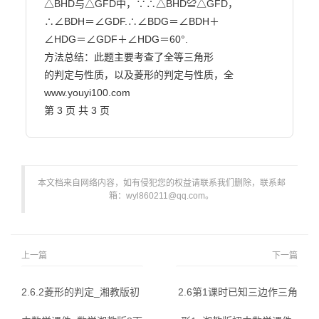
△BHD与△GFD中，∵∴△BHD≌△GFD，

∴∠BDH＝∠GDF.∴∠BDG＝∠BDH＋

∠HDG＝∠GDF＋∠HDG＝60°.

方法总结：此题主要考查了全等三角形

的判定与性质，以及菱形的判定与性质，全

www.youyi100.com

第 3 页 共 3 页                        
本文档来自网络内容，如有侵犯您的权益请联系我们删除，联系邮
箱：wyl860211@qq.com。
上一篇
下一篇
2.6.2菱形的判定_湘教版初
2.6第1课时已知三边作三角