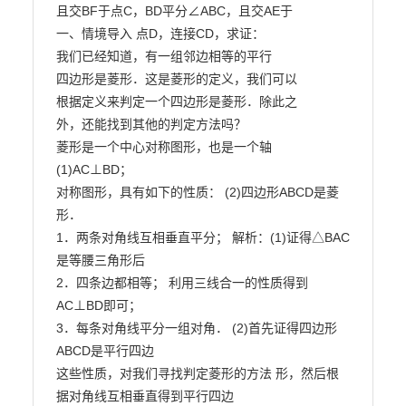
且交BF于点C，BD平分∠ABC，且交AE于

一、情境导入 点D，连接CD，求证：

我们已经知道，有一组邻边相等的平行

四边形是菱形．这是菱形的定义，我们可以

根据定义来判定一个四边形是菱形．除此之

外，还能找到其他的判定方法吗？

菱形是一个中心对称图形，也是一个轴 
(1)AC⊥BD；

对称图形，具有如下的性质： (2)四边形ABCD是菱
形．

1．两条对角线互相垂直平分； 解析：(1)证得△BAC
是等腰三角形后

2．四条边都相等； 利用三线合一的性质得到
AC⊥BD即可；

3．每条对角线平分一组对角． (2)首先证得四边形
ABCD是平行四边

这些性质，对我们寻找判定菱形的方法 形，然后根
据对角线互相垂直得到平行四边
