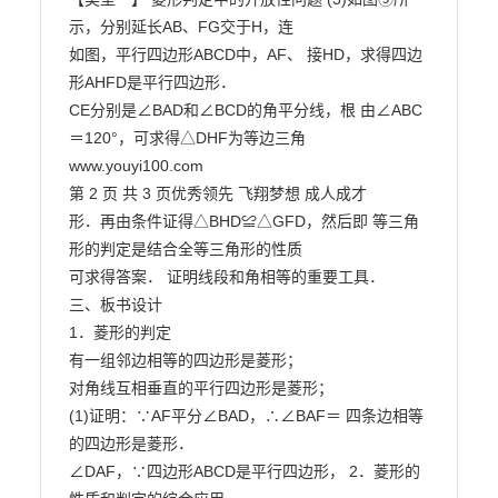
示，分别延长AB、FG交于H，连

如图，平行四边形ABCD中，AF、 接HD，求得四边
形AHFD是平行四边形．

CE分别是∠BAD和∠BCD的角平分线，根 由∠ABC
＝120°，可求得△DHF为等边三角

www.youyi100.com

第 2 页 共 3 页优秀领先 飞翔梦想 成人成才

形．再由条件证得△BHD≌△GFD，然后即 等三角
形的判定是结合全等三角形的性质

可求得答案． 证明线段和角相等的重要工具．

三、板书设计

1．菱形的判定

有一组邻边相等的四边形是菱形；

对角线互相垂直的平行四边形是菱形；

(1)证明：∵AF平分∠BAD，∴∠BAF＝ 四条边相等
的四边形是菱形．

∠DAF，∵四边形ABCD是平行四边形， 2．菱形的