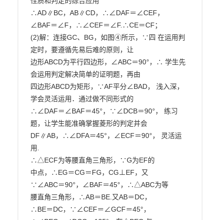
性质和判定的综合应用

∴AD∥BC，AB∥CD，∴∠DAF＝∠CEF，

∠BAF＝∠F，∴∠CEF＝∠F.∴CE＝CF；

(2)解：连接GC、BG，如图④所示，∵四 在运用判
定时，要遵循先易后难的原则，让

边形ABCD为平行四边形，∠ABC＝90°，∴ 学生先
会运用判定解决简单的证明题，再由

四边形ABCD为矩形，∵AF平分∠BAD， 浅入深，
学会灵活运用．通过做不同形式的

∴∠DAF＝∠BAF＝45°，∵∠DCB＝90°， 练习
题，让学生能准确掌握菱形的判定并会

DF∥AB，∴∠DFA＝45°，∠ECF＝90°， 灵活运
用.

∴△ECF为等腰直角三角形，∵G为EF的

中点，∴EG＝CG＝FG，CG⊥EF，又

∵∠ABC＝90°，∠BAF＝45°，∴△ABC为等

腰直角三角形，∴AB＝BE.又AB＝DC，

∴BE＝DC，∵∠CEF＝∠GCF＝45°，
