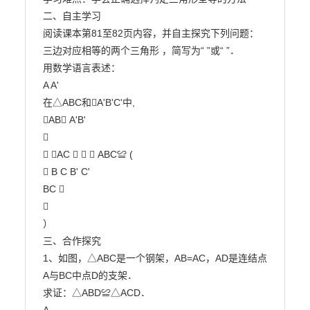
二、自主学习

阅读课本第81至82页内容，并自主探究下列问题：

三边对应相等的两个三角形 ，简写为“ ”或“ ”．

用数学语言表述：

A A'

在△ABC和A'B'C'中,

AB A'B'



∵ AC  ∴ △ ABC≌ (

 B C B' C'

BC 



）

三、合作探究

1、如图，△ABC是一个钢架，AB=AC，AD是连结点
A与BC中点D的支架．

求证：△ABD≌△ACD．
