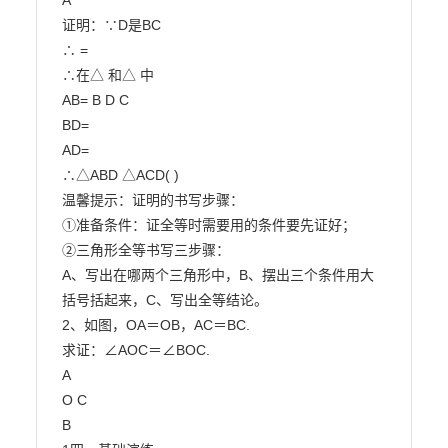
A

证明：∵D是BC

∴ =

∴在△ 和△ 中

AB= B D C

BD=

AD=

∴△ABD △ACD( )

温馨提示：证明的书写步骤：

①准备条件：证全等时需要用的条件要先证好；

②三角形全等书写三步骤：

A、写出在哪两个三角形中，B、摆出三个条件用大
括号括起来，C、写出全等结论。

2、如图，OA＝OB，AC＝BC.

求证：∠AOC＝∠BOC.

A

O C

B
