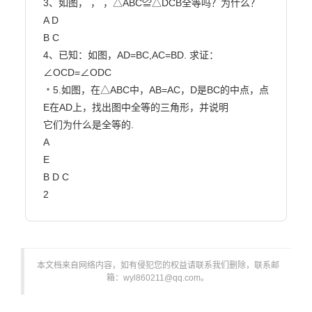
3、如图， ， ，△ABC≌△DCB全等吗？为什么？

A D

B C

4、已知：如图，AD=BC,AC=BD. 求证：
∠OCD=∠ODC

﹡5.如图，在△ABC中，AB=AC，D是BC的中点，点
E在AD上，找出图中全等的三角形，并说明

它们为什么是全等的.

A

E

B D C

2                        
本文档来自网络内容，如有侵犯您的权益请联系我们删除，联系邮
箱：wyl860211@qq.com。