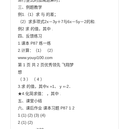
进行整式的加减运算时，

三、例题教学

例1.（1）求 与 的差；

（2）求多项式2x－3y＋7与6x－5y－2的和.

例2 求 的值，其中 .

四、反馈练习

1.课本 P87 练一练

2.计算：（1） （2）

www.youyi100.com

第 1 页 共 2 页优秀领先 飞翔梦

想

（ 3 ） （ 4 ）

3.求 的值，其中x =1、 y =-2．

★4.化简求值： ，其中 .

五、课堂小结

六、课后作业 课本习题 P87 1 2

1.(1) (2) (3) (4)

2.(1) (2)
