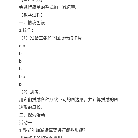
会进行简单的整式加、减运算.

【教学过程】

一、情境创设

1.操作：

（1）准备三张如下图所示的卡片

a a

b

b

b

b a

b

（2）思考：

用它们拼成各种形状不同的四边形，并计算拼成的四
边形的周长.

二、探索活动

活动一:

1.整式的加减运算要进行哪些步骤？
