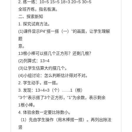
2. 练一练：10÷5 15÷5 18÷3 20÷5 30÷5

全班齐练，指名板演。

二、探索新知

1. 探究试商方法。

(1)课件显示P4“搭一搭（一）”的画面，让学生理解
题

意。

13根小棒可以搭几个正方形？还剩几根？

(2)列算式：13÷4

(3)让学生估算大约摆几个。

(4)小组讨论：怎么判断估计得对不对。

2. 学生动手，搭一搭。

3. 发现：13÷4=3（个）……1（根）

“3个”表示搭了3个正方形，“1”为余数，表示剩余

1根小棒。

4. 体验余数一定要比除数小。

（1）先由学生操作（用木棒搭一搭）。再列出除法
竖
