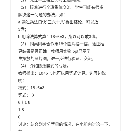
（1） 先让学生独立思考上述问题。

（2） 接着进行全班集体交流。学生可能有很多

解决这一问题的办法，如：

a.通过乘法口诀“三六十八”得出结论：可以放

3盘；

b.用除法算式算：18÷6=3，所以可以放3盘。

（3） 同桌同学合作用18个圆片摆一摆，验证推

算结果是否正确，教师用实物 ppt显示学

生摆放的圆片图，进一步进行验证、交流。

（4） 介绍除法竖式的写法。

教师指出：18÷6=3也可以用竖式计算。边写边说
明：

横式：18÷6=3

竖式： 3

6丿1 8

1 8

0

讨论：结合刚才分苹果的情况，在小组内讨论一下，