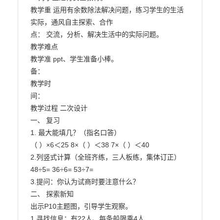
教学重 运用有余数除法解决问题，练习学生的生活
实际，通风自主探索、合作

点： 交流，分析、解决生活中的实际问题。

教学难点

教学准 ppt、学生准备小棒。

备：

教学时

间：

教学过程 二次设计

一、 复习

1. 最大能填几？（指名口答）

（ ）×6＜25 8×（ ）＜38 7×（ ）＜40

2.列竖式计算（全班齐练，三人板练，集体订正）

48÷5= 36÷6= 53÷7=

3.提问：你认为试商时要注意什么？

二、 探索新知

出示P10主题图，引导学生观察。

1.寻找信息：有22人、每条船限乘4人
