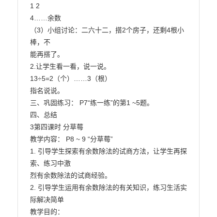
1 2

4……余数

（3）小组讨论：二六十二，搭2个房子，还剩4根小
棒，不

能再搭了。

2.让学生看一看，说一说。

13÷5=2（个）……3（根）

指名说说。

三、巩固练习： P7“练一练”的第1 ~5题。

四、总结

3第四课时 分草莓

教学内容： P8 ~ 9 “分草莓”

1. 引导学生探索有余数除法的试商方法，让学生再探
索、练习中激

烈有余数除法的试商经验。

2. 引导学生运用有余数除法的有关知识，练习生活实
际解决简单

教学目的：
