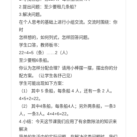
2.提出问题：至少要租几条船？

3.解决问题。

在个人思考的基础上进行小组交流。交流时围绕：你
时

怎样想的，如何列式，怎样回答问题。

学生口答，教师板书：

22÷4=5（条）……2（人）

至少要租6条船。

你认为怎样分配合理？请用小棒摆一摆，摆出你的分

配方案。（让学生各抒己见）

学生可能出现如下方案：

（1） 其中 5 条船，每条船 4 人，还有一条 2 人。

4×5+2=22。

（2） 其中4条船，每条船4人；另外两条船，一条3

人，一条3人。4×4+6=22。

4.小结：今天这节课我们应用了有余数除法的知识来
解决

简单的生活中的实际问题，在解决这类问题时，我们