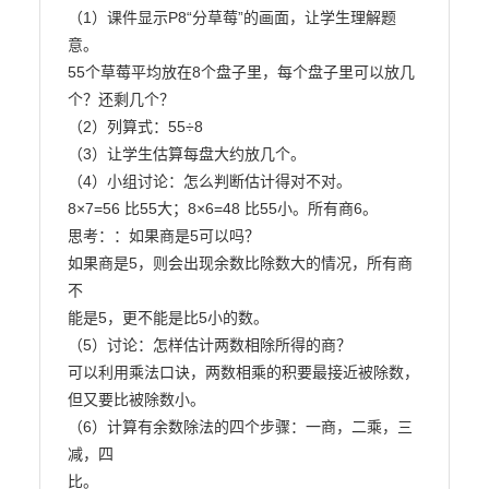
（1）课件显示P8“分草莓”的画面，让学生理解题
意。

55个草莓平均放在8个盘子里，每个盘子里可以放几

个？还剩几个？

（2）列算式：55÷8

（3）让学生估算每盘大约放几个。

（4）小组讨论：怎么判断估计得对不对。

8×7=56 比55大；8×6=48 比55小。所有商6。

思考：：如果商是5可以吗？

如果商是5，则会出现余数比除数大的情况，所有商
不

能是5，更不能是比5小的数。

（5）讨论：怎样估计两数相除所得的商？

可以利用乘法口诀，两数相乘的积要最接近被除数，

但又要比被除数小。

（6）计算有余数除法的四个步骤：一商，二乘，三
减，四

比。
