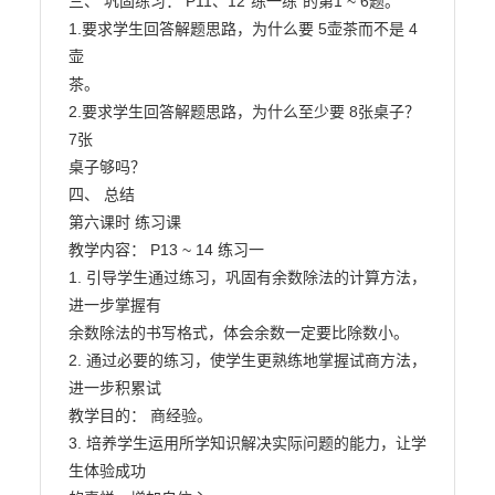
三、 巩固练习： P11、12“练一练”的第1 ~ 6题。

1.要求学生回答解题思路，为什么要 5壶茶而不是 4
壶

茶。

2.要求学生回答解题思路，为什么至少要 8张桌子？
7张

桌子够吗？

四、 总结

第六课时 练习课

教学内容： P13 ~ 14 练习一

1. 引导学生通过练习，巩固有余数除法的计算方法，
进一步掌握有

余数除法的书写格式，体会余数一定要比除数小。

2. 通过必要的练习，使学生更熟练地掌握试商方法，
进一步积累试

教学目的： 商经验。

3. 培养学生运用所学知识解决实际问题的能力，让学
生体验成功
