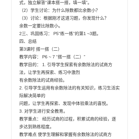
式，独立解答“课本搭一搭，填一填”。

（2）学生讨论：为什么除数都比余数小？

（3）讨论：根据刚才这道习题，你发现什么？

余数一定要比除数小。

2三、巩固练习： P5“练一练”的第1 ~3题。

四、总结

第3课时 搭一搭（二）

教学内容： P6 ~ 7 “搭一搭（二）”

教学目的： 1. 引导学生探索有余数除法的试商方
法，让学生再探索、练习中激烈

有余数除法的试商经验。

2. 引导学生运用有余数除法的有关知识，练习生活实
际解决简单的

问题，让学生再探索、发现中体验乘法的喜悦。

3. 对学生进行安全教育。

教学重点： 经历试商的过程，积累试商的经验，逐
步达到熟练程度。

教学难点 使学生理解和掌握有余数除法的试商方