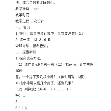
法。体会余数要比除数小。

教学准备： ppt

教学时间：

教学过程 二次设计

一、 复习

1. 提问：如果除法计算中，余数要注意什么？

2. 练一练：13÷2 16÷5

全班齐练，指名板演。

二、探索新知

1. 探究试商方法。

（1）课件显示P4“搭一搭（二）”的画面，让学生理
解题

意。一个房子要几根小棒？（学生回答：6根）

16根小棒可以搭几个房子，还剩几根？

（2）列算式：16÷6= （ ）…… （ ）

答： 。

2

6丿 1 6
