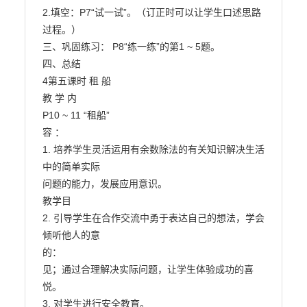
2.填空：P7“试一试”。（订正时可以让学生口述思路

过程。）

三、巩固练习： P8“练一练”的第1 ~ 5题。

四、总结

4第五课时 租 船

教 学 内

P10 ~ 11 “租船”

容 ：

1. 培养学生灵活运用有余数除法的有关知识解决生活
中的简单实际

问题的能力，发展应用意识。

教学目

2. 引导学生在合作交流中勇于表达自己的想法，学会
倾听他人的意

的：

见；通过合理解决实际问题，让学生体验成功的喜
悦。

3. 对学生进行安全教育。
