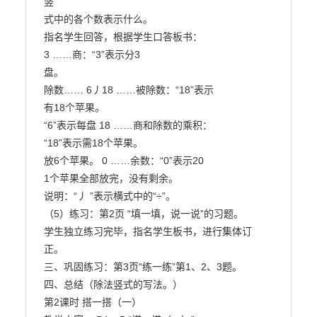
竖

式中的各个数表示什么。

指名学生回答，根据学生口答板书：

3 ……商：“3”表示分3

盘。

除数…… 6丿18 ……被除数：“18”表示

有18个苹果。

“6”表示每盘 18 ……商和除数的乘积：

“18”表示需18个苹果。

放6个苹果。 0 ……余数：“0”表示20

1个苹果全部放完，没有剩余。

说明：“丿 ”表示横式中的“÷”。

（5）练习：第2页 “填一填，说一说”的习题。

学生独立练习完毕，指名学生板书，进行集体订

正。

三、巩固练习：第3页“练一练”第1、2、3题。

四、总结（除法竖式的写法。）

第2课时 搭一搭（一）
