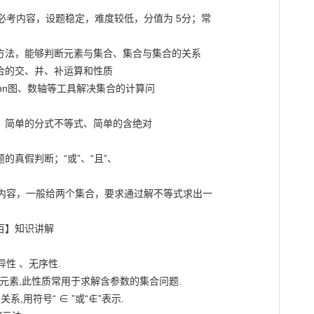
考内容，设题稳定，难度较低，分值为 5分；常

方法，能够判断元素与集合、集合与集合的关系

合的交、并、补运算和性质

nn图、数轴等工具解决集合的计算问

、简单的分式不等式、简单的含绝对

真假判断；“或”、“且”、

内容，一般给两个集合，要求通过解不等式求出一



百】知识讲解

性 、无序性.

元素,此性质常用于求解含参数的集合问题.

,用符号“ ∈ ”或“∉”表示.
