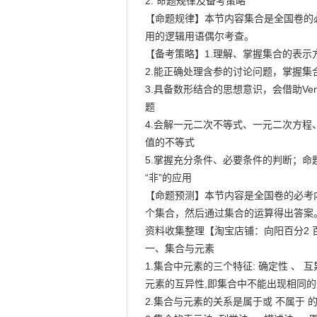
2. 命题规律及备考策略

【命题规律】本节内容集合是全国卷的必
用的逻辑用语偶尔考查。

【备考策略】1.理解、掌握集合的表示
2.能正确处理含参的讨论问题，掌握集
3.具备数形结合的思想意识，会借助Ve
题

4.会解一元二次不等式、一元二次方程
值的不等式

5.掌握充分条件、必要条件的判断；命题的
“非”的应用

【命题预测】本节内容是全国卷的必考
个集合，然后通过集合的运算得出答案。
资料收集整理【淘宝店铺：向阳百分2 
一、集合与元素

1.集合中元素的三个特征: 确定性 、 互异
元素的互异性,即集合中不能出现相同的
2.集合与元素的关系是属于或 不属于 的关系