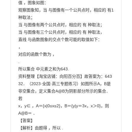
值 ，图象如图：

观察图象知，当 与图像有一个公共点时，相应的 有1
种取法；

当 与图像有两个公共点时，相应的 有 种取法；

当 与图像有三个公共点时，相应的 有 种取法，

直线 与函数图象的交点个数可能的取值如下：

，

对应的函数个数为 ，

.

所以集合 中元素之和为643.

资料整理【淘宝店铺：向阳百分百】故答案为：643

32．（2023·全国·高三专题练习）如图所示A，B是
非空集合，定义集合A@B为阴影部分所示的集合．
若

x，y∈ ，A＝{x|0≤x≤2}，B＝{y|y＝3x，x＞0}，则
A@B＝ ．

【答案】

【解析】由题得 ，所以 .
