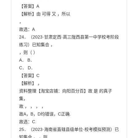
【答案】A

【解析】由 可得 又 ，所以

，

故选：A

24．（2023·甘肃定西·高三陇西县第一中学校考阶段
练习）已知集合 ，

，则（ ）

A． B．

C． D．

【答案】C

【解析】 ，

资料整理【淘宝店铺：向阳百分百】故 是 的真子
集，

故 ， ， ， ，

故A，B，D均错误，C正确.

故选：C.

25．（2023·海南省直辖县级单位·校考模拟预测）已
知集合 ， ，则
