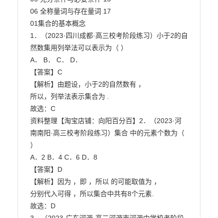
06 全称量词与存在量词 17

01集合的基本概念

1．（2023·四川成都·高三校考阶段练习）小于2的自
然数集用列举法可以表示为（ ）

A． B． C． D．

【答案】C

【解析】由题设，小于2的自然数有 ，

所以，列举法表示集合为 .

故选：C

资料整理【淘宝店铺：向阳百分百】2．（2023·河
南南阳·高三校考阶段练习）集合 中的元素个数为（ 
）

A．2 B．4 C．6 D．8

【答案】D

【解析】因为 ，即 ，所以 的可能取值为 ，

分别代入可得 ，所以集合中共有8个元素.

故选：D
