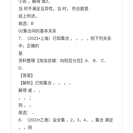
②若 ，解得 或3，

当 时不满足互异性，当 时， 符合题意.

综上所述， .

故选：B

02集合间的基本关系

7．（2021•上海）已知集合 ， ， ， ，则下列关系
中，正确的

是

资料整理【淘宝店铺：向阳百分百】A． B． C． 
D．

【答案】

【解析】已知集合 ， ， ， ，

解得 或 ， ，

， ， ；

则 ， ，

故选： ．

8．（2022•乙卷）设全集 ，2，3，4， ，集合 满足 
， ，则
