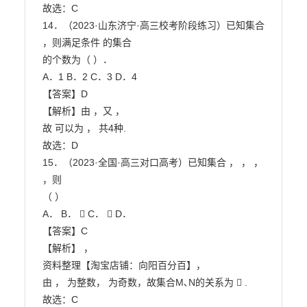
故选：C

14．（2023·山东济宁·高三校考阶段练习）已知集合 
，则满足条件 的集合

的个数为（ ）．

A．1 B．2 C．3 D．4

【答案】D

【解析】由 ，又 ，

故 可以为 ， 共4种.

故选：D

15．（2023·全国·高三对口高考）已知集合 ， ， ， 
，则

（ ）

A． B．  C．  D．

【答案】C

【解析】 ，

资料整理【淘宝店铺：向阳百分百】，

由 ， 为整数， 为奇数，故集合M､N的关系为  .

故选：C
