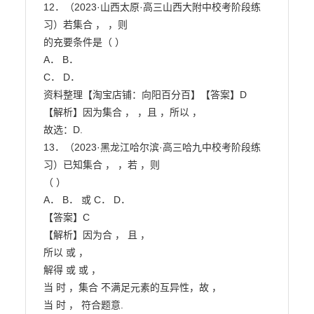
12．（2023·山西太原·高三山西大附中校考阶段练
习）若集合 ， ，则

的充要条件是（ ）

A． B．

C． D．

资料整理【淘宝店铺：向阳百分百】【答案】D

【解析】因为集合 ， ，且 ，所以 ，

故选：D.

13．（2023·黑龙江哈尔滨·高三哈九中校考阶段练
习）已知集合 ， ，若 ，则

（ ）

A． B． 或 C． D．

【答案】C

【解析】因为合 ， 且 ，

所以 或 ，

解得 或 或 ，

当 时 ，集合 不满足元素的互异性，故 ，

当 时 ， 符合题意.
