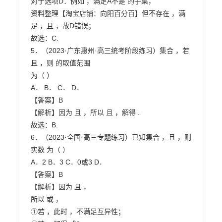
对于选项D：例如 ，满足A不是 的子集，

资料整理【淘宝店铺：向阳百分百】但不存在 ，满
足 ，且 ，故D错误；

故选：C.

5．（2023·广东惠州·高三统考阶段练习）集合 ，若 
且 ，则 的取值范围

为（ ）

A． B． C． D．

【答案】B

【解析】因为 且 ，所以 且 ，解得 .

故选：B.

6．（2023·全国·高三专题练习）已知集合 ，且 ，则
实数 为（ ）

A．2 B．3 C．0或3 D．

【答案】B

【解析】因为 且 ，

所以 或 ，

①若 ，此时 ，不满足互异性；
