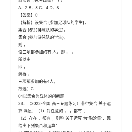
材阅读与思考改编）（ ）

A．2 B．3 C．4 D．5

【答案】C

【解析】设集合 {参加足球队的学生}，

集合 {参加排球队的学生}，

集合 {参加游泳队的学生}，

则 ，

设三项都参加的有 人，即 ， ，

所以由

即 ，

解得 ，

三项都参加的有4人，

故选：C.

04以集合为载体的创新题

28．（2023·全国·高三专题练习）非空集合 关于运
算 满足：（1）对任意的 ， ，都有 ；

（2）存在 ，都有 ，则称 关于运算 为“融洽集”．现
给出下列集合和运算：
