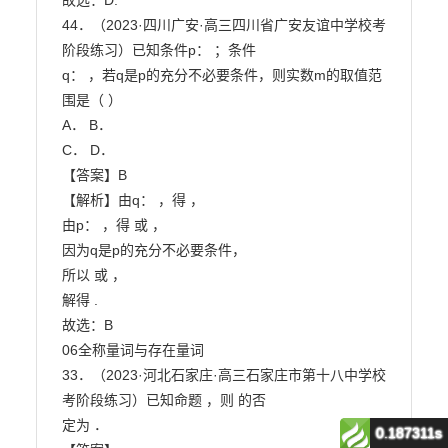
故选：D.

44．（2023·四川广安·高三四川省广安友谊中学校考
阶段练习）已知条件p： ；条件

q： ，若q是p的充分不必要条件，则实数m的取值范
围是（ ）

A． B．

C． D．

【答案】B

【解析】由q： ，得 ，

由p： ，得 或 ，

因为q是p的充分不必要条件，

所以 或 ，

解得 .

故选：B

06全称量词与存在量词

33．（2023·河北石家庄·高三石家庄市第十八中学校
考阶段练习）已知命题 ，则 的否

定为 ．

0.187311s