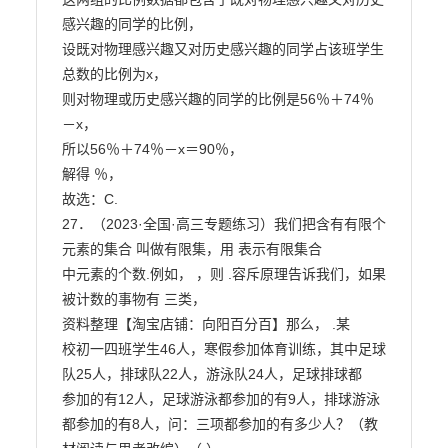
感兴趣的同学的比例，

设既对物理感兴趣又对历史感兴趣的同学占该班学生
总数的比例为x，

则对物理或历史感兴趣的同学的比例是56％＋74％
－x，

所以56％＋74％－x＝90％，

解得 ％，

故选：C.

27．（2023·全国·高三专题练习）我们把含有有限个
元素的集合 叫做有限集，用 表示有限集合

中元素的个数.例如， ，则 .容斥原理告诉我们，如果
被计数的事物有 三类，

资料整理【淘宝店铺：向阳百分百】那么， .某

校初一四班学生46人，寒假参加体育训练，其中足球
队25人，排球队22人，游泳队24人，足球排球都

参加的有12人，足球游泳都参加的有9人，排球游泳
都参加的有8人，问：三项都参加的有多少人？（教
