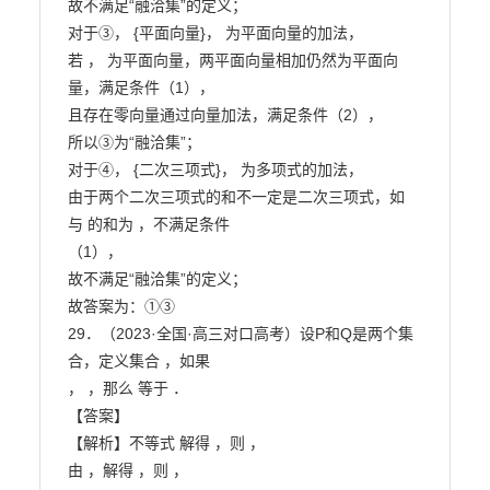
故不满足“融洽集”的定义；

对于③， {平面向量}， 为平面向量的加法，

若 ， 为平面向量，两平面向量相加仍然为平面向
量，满足条件（1），

且存在零向量通过向量加法，满足条件（2），

所以③为“融洽集”；

对于④， {二次三项式}， 为多项式的加法，

由于两个二次三项式的和不一定是二次三项式，如 
与 的和为 ，不满足条件

（1），

故不满足“融洽集”的定义；

故答案为：①③

29．（2023·全国·高三对口高考）设P和Q是两个集
合，定义集合 ，如果

， ，那么 等于 ．

【答案】

【解析】不等式 解得 ，则 ，

由 ，解得 ，则 ，
