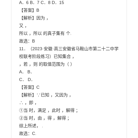
A．6 B．7 C．8 D．15

【答案】B

【解析】因为 ，

又 ，

所以 ，所以 的真子集有 个.

故选：B

11．（2023·安徽·高三安徽省马鞍山市第二十二中学
校联考阶段练习）已知集合 ，

，若 ，则 的取值范围为（ ）

A． B．

C． D．

【答案】C

【解析】∵已知 ，又因为 ，

∴ ，即 ，

①当 时，满足 ，此时 ，解得 ；

②当 时，由 ，得 ，解得 ；

综上所述， .

故选：C.
