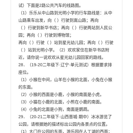
试）下面是2路公共汽车的线路图。

（1）乐乐从中山路到光明小学的行车路线是：从中
山路乘车出发，向（ ）行驶到嵩山路；再向

（ ）行驶到新华书店；再向（ ）行驶两站到人民公
园；再向（ ）行驶到博物馆；

再向（ ）行驶（ ）站到星光幼儿园；再向（ ）行驶
（ ）站到光明小学。（2）欢欢家住在新华书店附
近，请你说一说欢欢从星光幼儿园回家的路线。

28．（19-20二年级下·辽宁·单元测试）根据要求排
座位。

（1）小猴在中间，山羊在小猴的北面，小兔在小猴
的东面。

（2）小猴的西面是小鹿，小猴的南面是小虎。

（3）小猫在小鹿的北面，小熊在小鹿的南面。

（4）小兔的北面是小狗，南面是鹦鹉。

29．（20-21二年级下·山西晋城·期中）冰冰游览了
公园，请根据她的描述标出公园内各景点的位置。

（1）大门在公园的东面，游乐园在人工湖的西面；
