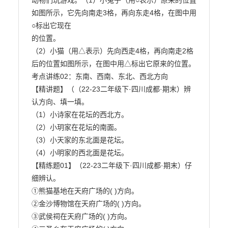
动物们玩游戏。（1）小兔子（用○表示）原来的位置
如图所示，它先向南走3格，再向东走4格，在图中用
○标出它现在

的位置。

（2）小猫（用△表示）先向西走4格，再向南走2格
后的位置如图所示，在图中用△标出它原来的位置。

考点讲练02：东南、西南、东北、西北方向

【精讲题】（（22-23二年级下·四川成都·期末）辨
认方向、填一填。

（1）小诗家在花坛的西北方。

（2）小玥家在花坛的南面。

（3）小天家的东北面是花坛。

（4）小明家的西北面是花坛。

【精练题01】（22-23二年级下·四川成都·期末）仔
细辨认。

①熊猫基地在天府广场的( )方向。

②金沙博物馆在天府广场的( )方向。

③武侯祠在天府广场的( )方向。
