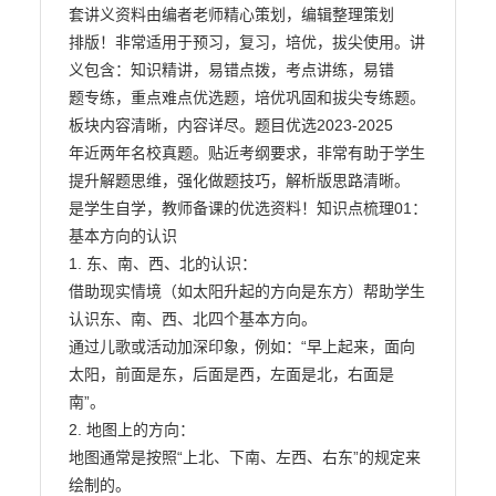
套讲义资料由编者老师精心策划，编辑整理策划

排版！非常适用于预习，复习，培优，拔尖使用。讲
义包含：知识精讲，易错点拨，考点讲练，易错

题专练，重点难点优选题，培优巩固和拔尖专练题。
板块内容清晰，内容详尽。题目优选2023-2025

年近两年名校真题。贴近考纲要求，非常有助于学生
提升解题思维，强化做题技巧，解析版思路清晰。

是学生自学，教师备课的优选资料！知识点梳理01：
基本方向的认识

1. 东、南、西、北的认识：

借助现实情境（如太阳升起的方向是东方）帮助学生
认识东、南、西、北四个基本方向。

通过儿歌或活动加深印象，例如：“早上起来，面向
太阳，前面是东，后面是西，左面是北，右面是
南”。

2. 地图上的方向：

地图通常是按照“上北、下南、左西、右东”的规定来
绘制的。
