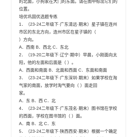
的北面，小狗家在大门的东面。请在图中标出它们的

位置。

培优巩固优选题专练

1．（23-24二年级下·广东清远·期末）星子镇在连州
市区的东北方向，连州市区在星子镇的（

）方向。

A．西南 B．西北 C．东北

2．（19-20二年级下·辽宁·期中）早晨，小刚面向太
阳，他的左面和后面是（ ）。

A．西面和南面 B．北面和西面 C．东面和南面

3．（23-24二年级下·广东深圳·期末）如果学校在淘
气家的南面，放学时淘气要向（ ）面走回

家。

A．东 B．西 C．北

4．（23-24二年级下·广东茂名·期末）图书馆在学校
的西面，学校在图书馆的（ ）面。

A．南 B．北 C．东

5．（23-24二年级下·陕西西安·期末）根据一个确定