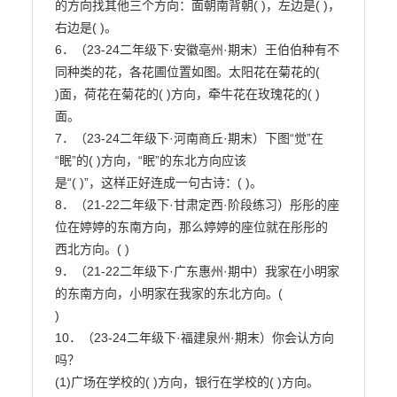
的方向找其他三个方向：面朝南背朝( )，左边是( )，
右边是( )。

6．（23-24二年级下·安徽亳州·期末）王伯伯种有不
同种类的花，各花圃位置如图。太阳花在菊花的(

)面，荷花在菊花的( )方向，牵牛花在玫瑰花的( )
面。

7．（23-24二年级下·河南商丘·期末）下图“觉”在
“眠”的( )方向，“眠”的东北方向应该

是“( )”，这样正好连成一句古诗：( )。

8．（21-22二年级下·甘肃定西·阶段练习）彤彤的座
位在婷婷的东南方向，那么婷婷的座位就在彤彤的

西北方向。( )

9．（21-22二年级下·广东惠州·期中）我家在小明家
的东南方向，小明家在我家的东北方向。(

)

10．（23-24二年级下·福建泉州·期末）你会认方向
吗？

(1)广场在学校的( )方向，银行在学校的( )方向。
