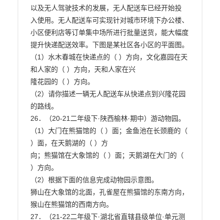
以及无人驾驶技术的发展，无人配送车已经开始投

入使用。无人配送车可实现针对城市环境下办公楼、
小区便利店等订单集中场所进行批量送货，能大幅度

提升快递配送效率。下图是某社区各小区的平面图。
（1）水木春城在快递点的（ ）方向，文化嘉园在天
和人家的（ ）方向，天和人家在兴

隆花园的（ ）方向。

（2）请你描述一辆无人配送车从快递点到兴隆花园
的路线。

26．（20-21二年级下·陕西榆林·期中）游动物园。

（1）大门在熊猫馆的（ ）面；金鱼池在长颈鹿的（ 
）面，在天鹅湖的（ ）方

向；熊猫馆在大象馆的（ ）面；天鹅湖在大门的（ 
）方向。

（2）根据下面的信息完成动物园示意图。

狮山在大象馆的北面，孔雀屋在熊猫馆的东南方向，
猴山在熊猫馆的西南方向。

27．（21-22二年级下·湖北省直辖县级单位·单元测