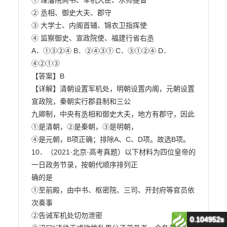
0.104952s