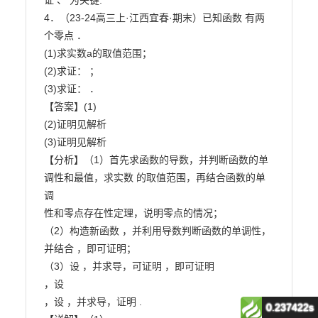
0.237422s