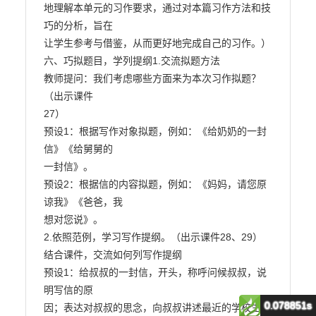
0.078851s