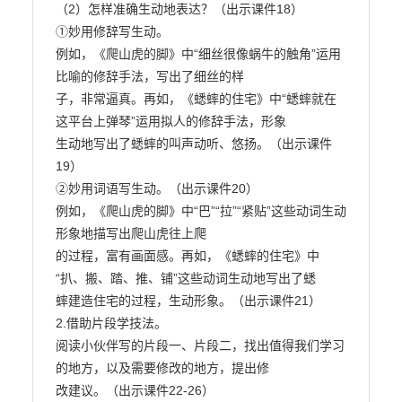
（2）怎样准确生动地表达？（出示课件18）

①妙用修辞写生动。

例如，《爬山虎的脚》中“细丝很像蜗牛的触角”运用
比喻的修辞手法，写出了细丝的样

子，非常逼真。再如，《蟋蟀的住宅》中“蟋蟀就在
这平台上弹琴”运用拟人的修辞手法，形象

生动地写出了蟋蟀的叫声动听、悠扬。（出示课件
19）

②妙用词语写生动。（出示课件20）

例如，《爬山虎的脚》中“巴”“拉”“紧贴”这些动词生动
形象地描写出爬山虎往上爬

的过程，富有画面感。再如，《蟋蟀的住宅》中
“扒、搬、踏、推、铺”这些动词生动地写出了蟋

蟀建造住宅的过程，生动形象。（出示课件21）

2.借助片段学技法。

阅读小伙伴写的片段一、片段二，找出值得我们学习
的地方，以及需要修改的地方，提出修

改建议。（出示课件22-26）
