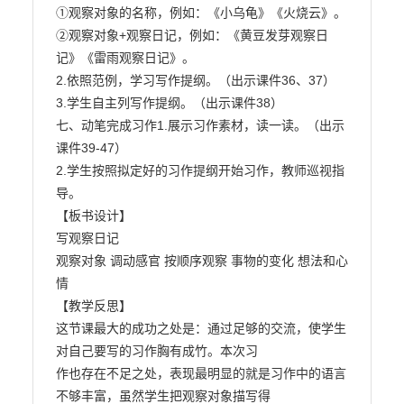
①观察对象的名称，例如：《小乌龟》《火烧云》。

②观察对象+观察日记，例如：《黄豆发芽观察日
记》《雷雨观察日记》。

2.依照范例，学习写作提纲。（出示课件36、37）

3.学生自主列写作提纲。（出示课件38）

七、动笔完成习作1.展示习作素材，读一读。（出示
课件39-47）

2.学生按照拟定好的习作提纲开始习作，教师巡视指
导。

【板书设计】

写观察日记

观察对象 调动感官 按顺序观察 事物的变化 想法和心
情

【教学反思】

这节课最大的成功之处是：通过足够的交流，使学生
对自己要写的习作胸有成竹。本次习

作也存在不足之处，表现最明显的就是习作中的语言
不够丰富，虽然学生把观察对象描写得
