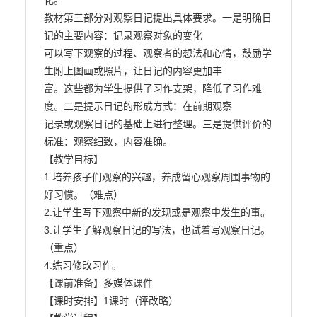
化。

教材第三部分对观察日记提出具体要求。一是明确日
记的主要内容：记录观察对象的变化

可以写下观察的过程、观察者的想法和心情，鼓励学
生附上图画或照片，让日记的内容更加丰

富。这些都为学生提供了习作支架，降低了习作难
度。二是提示日记的形成方式：在前期观察

记录或观察日记的基础上进行整理。三是提供评价的
标准：观察细致，内容准确。

【教学目标】

1.培养孩子们观察的兴趣，养成留心观察周围事物的
好习惯。（难点）

2.让学生写下观察中新的发现或是观察中发生的事。

3.让学生了解观察日记的写法，也试着写观察日记。
（重点）

4.练习修改习作。

【课前准备】多媒体课件

【课时安排】1课时（评改略）
