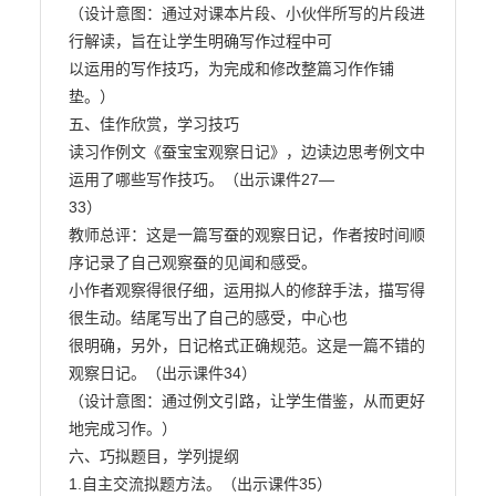
（设计意图：通过对课本片段、小伙伴所写的片段进
行解读，旨在让学生明确写作过程中可

以运用的写作技巧，为完成和修改整篇习作作铺
垫。）

五、佳作欣赏，学习技巧

读习作例文《蚕宝宝观察日记》，边读边思考例文中
运用了哪些写作技巧。（出示课件27—

33）

教师总评：这是一篇写蚕的观察日记，作者按时间顺
序记录了自己观察蚕的见闻和感受。

小作者观察得很仔细，运用拟人的修辞手法，描写得
很生动。结尾写出了自己的感受，中心也

很明确，另外，日记格式正确规范。这是一篇不错的
观察日记。（出示课件34）

（设计意图：通过例文引路，让学生借鉴，从而更好
地完成习作。）

六、巧拟题目，学列提纲

1.自主交流拟题方法。（出示课件35）
