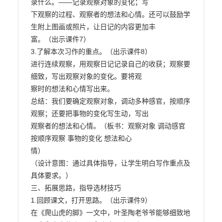
录什么。——记录观察对象的变化；写

下观察的过程、观察者的想法和心情。还可以鼓励学
生附上图画或照片，让日记的内容更加丰

富。（出示课件7）

3.了解本次习作的重点。（出示课件8）

进行连续观察，用观察日记记录自己的收获；观察要
细致，写出观察对象的变化。要将观

察时的想法和心情写出来。

总结：我们要确定观察对象，调动多种感官，按顺序
观察；还要把事物的变化写生动，写出

观察者的想法和心情。（板书：观察对象 调动感官 
按顺序观察 事物的变化 想法和心

情）

（设计意图：通过具体指导，让学生明白写作重点及
具体要求。）

三、拓展思路，指导选材技巧

1.回顾课文，打开思路。（出示课件9）

在《爬山虎的脚》一文中，叶圣陶老爷爷能够细致地