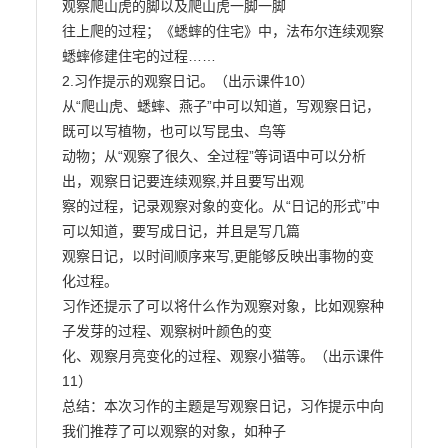
观察爬山虎的脚以及爬山虎一脚一脚

往上爬的过程；《蟋蟀的住宅》中，法布尔连续观察
蟋蟀修建住宅的过程……

2.习作提示的观察日记。（出示课件10）

从“爬山虎、蟋蟀、燕子”中可以知道，写观察日记，
既可以写植物，也可以写昆虫、鸟等

动物；从“观察了很久、全过程”等词语中可以分析
出，观察日记要连续观察,并且要写出观

察的过程，记录观察对象的变化。从“日记的形式”中
可以知道，要写成日记，并且是写几篇

观察日记，以时间顺序来写,更能够反映出事物的变
化过程。

习作还提示了可以将什么作为观察对象，比如观察种
子发芽的过程、观察树叶颜色的变

化、观察月亮变化的过程、观察小猫等。（出示课件
11）

总结：本次习作的主题是写观察日记，习作提示中向
我们推荐了可以观察的对象，如种子
