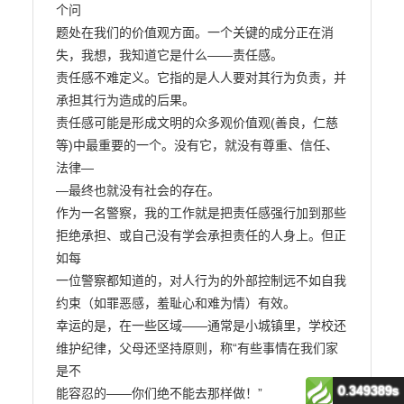
0.349389s