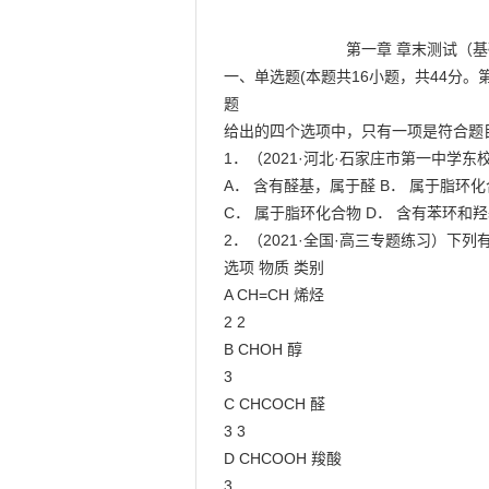
                            第一章 章末测试（基础）

一、单选题(本题共16小题，共44分。第
题

给出的四个选项中，只有一项是符合题目
1．（2021·河北·石家庄市第一中学
A． 含有醛基，属于醛 B． 属于脂环化
C． 属于脂环化合物 D． 含有苯环和羟
2．（2021·全国·高三专题练习）下列
选项 物质 类别

A CH=CH 烯烃

2 2

B CHOH 醇

3

C CHCOCH 醛

3 3

D CHCOOH 羧酸

3
