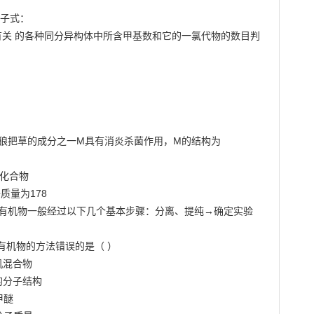
子式：

列有关 的各种同分异构体中所含甲基数和它的一氯代物的数目判

中药狼把草的成分之一M具有消炎杀菌作用，M的结构为

化合物

量为178

）研究有机物一般经过以下几个基本步骤：分离、提纯→确定实验
机物的方法错误的是（ ）

混合物

分子结构

醚
