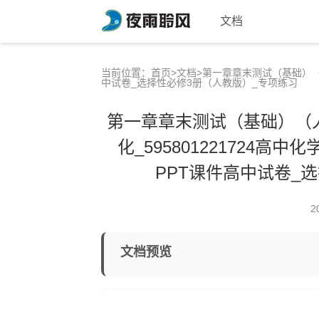
文档
当前位置：
首页
>
文档
>第一章章末测试（基础）（人
中试卷_选择性必修3册（人教版）_专项练习
第一章章末测试（基础）（人
化_595801221724
PPT课件高中试卷_
2
文档预览