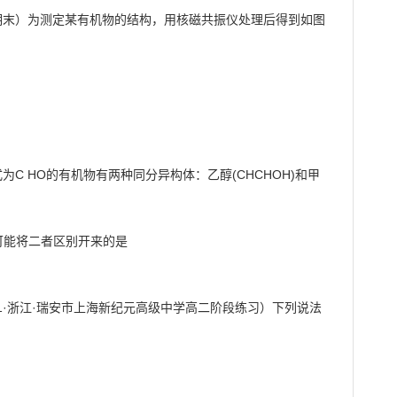
高二期末）为测定某有机物的结构，用核磁共振仪处理后得到如图
式为C HO的有机物有两种同分异构体：乙醇(CHCHOH)和甲
可能将二者区别开来的是

21·浙江·瑞安市上海新纪元高级中学高二阶段练习）下列说法