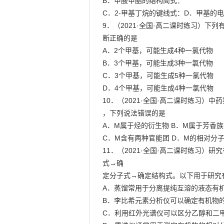
B．甲酸甲酯的结构简式：

C．2-甲基丁烷的键线式：D．甲基的电
9．（2021·全国·高二课时练习）下
断正确的是

A．2个甲基，可能生成4种一氯代物

B．3个甲基，可能生成3种一氯代物

C．3个甲基，可能生成5种一氯代物

D．4个甲基，可能生成4种一氯代物

10．（2021·全国·高二课时练习）
，下列说法错误的是

A．M属于烃的衍生物 B．M属于芳香族
C．M含有两种官能团 D．M的相对分子质
11．（2021·全国·高二课时练习
式→确

定分子式→确定结构式。以下用于研究有
A．蒸馏常用于分离提纯互溶的液态有机
B．李比希元素分析仪可以确定有机物的
C．利用红外光谱仪可以区分乙醇和二甲