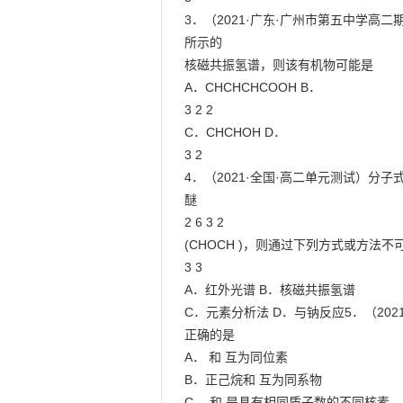
3．（2021·广东·广州市第五中学
所示的

核磁共振氢谱，则该有机物可能是

A．CHCHCHCOOH B．

3 2 2

C．CHCHOH D．

3 2

4．（2021·全国·高二单元测试）分子
醚

2 6 3 2

(CHOCH )，则通过下列方式或方法不
3 3

A．红外光谱 B．核磁共振氢谱

C．元素分析法 D．与钠反应5．（20
正确的是

A． 和 互为同位素

B．正己烷和 互为同系物

C． 和 是具有相同质子数的不同核素
