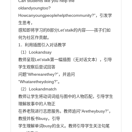
Can students like you help the

oldandyoungtoo?
Howcanyoungpeoplehelpthecommunity?”，引发学
生思考，

感知即将学习的B部分Let’stalk的内容——孩子们如
何为社区作贡献。

1．利用插图引入对话教学

（1）Lookandsay

教师呈现Let’stalk第一幅插图（无对话文本），引导
学生观察后尝试回答

问题“Wherearethey?”，并追问
“Whataretheydoing?”。

（2）Lookandmatch

教师让学生将动词词组与图中的人物匹配，引导学生
理解故事中的人物正

在养老院进行志愿服务。教师追问“Aretheybusy?”，
教授并板书busy，引导

学生理解单词busy的含义。教师引导学生关注句尾