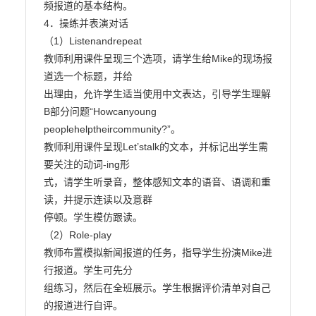
频报道的基本结构。

4．操练并表演对话

（1）Listenandrepeat

教师利用课件呈现三个选项，请学生给Mike的现场报
道选一个标题，并给

出理由，允许学生适当使用中文表达，引导学生理解
B部分问题“Howcanyoung

peoplehelptheircommunity?”。

教师利用课件呈现Let’stalk的文本，并标记出学生需
要关注的动词-ing形

式，请学生听录音，整体感知文本的语音、语调和重
读，并提示连读以及意群

停顿。学生模仿跟读。

（2）Role-play

教师布置模拟新闻报道的任务，指导学生扮演Mike进
行报道。学生可先分

组练习，然后在全班展示。学生根据评价清单对自己
的报道进行自评。
