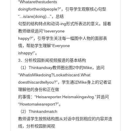
“Whatarethestudents

doingfortheoldpeople?”，引导学生观察核心句型
“...is/are(doing)...”，总结

句型的结构特点和动词-ing形式所表达的意义。接着
教师继续追问“Iseveryone

happy?”，引导学生关注每一幅图中人物的面部表
情，帮助学生理解“Everyone

ishappy!”。

3．分析校园新闻视频报道的基本结构

（1）Thinkandsay教师圈出图2中的Mike，追问
“WhatisMikedoing?Lookathiscard.What

doesthiscardtellyou?”，学生通过Mike身上的记者证
理解他的身份和正在做

的事情：“Heisareporter.Heismakingavlog.”并追问
“Howtomakeareport?”。

（2）Thinkandmatch

教师请学生按照结构图从对话中找到相应的内容并连
线，分析校园新闻视
