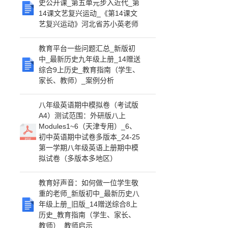
史公开课_第五单元步入近代_第
14课文艺复兴运动_《第14课文
艺复兴运动》河北省苏小英老师
教育平台一些问题汇总_新版初
中_最新历史九年级上册_14赠送
综合9上历史_教育指南（学生、
家长、教师）_案例分析
八年级英语期中模拟卷（考试版
A4）测试范围：外研版八上
Modules1~6（天津专用）_6、
初中英语期中试卷多版本_24-25
第一学期八年级英语上册期中模
拟试卷（多版本多地区）
教育好声音：如何做一位学生敬
重的老师_新版初中_最新历史八
年级上册_旧版_14赠送综合8上
历史_教育指南（学生、家长、
教师）_教师启示