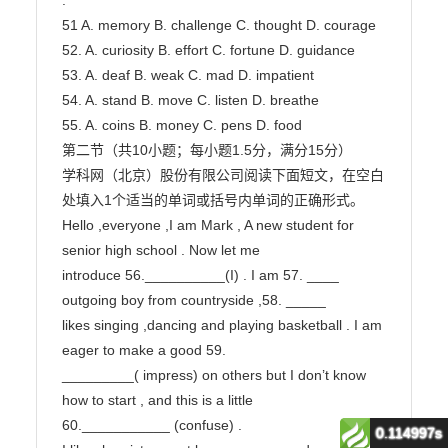
0.114997s