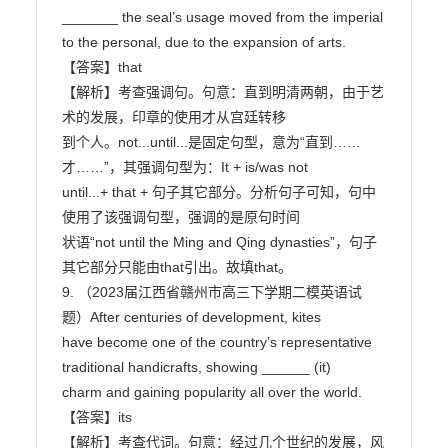
_______ the seal’s usage moved from the imperial 
to the personal, due to the expansion of arts.

【答案】that

【解析】考查强调句。句意：直到明清两朝，由于艺
术的发展，印章的使用才从宫廷转移

到个人。not...until...是固定句型，意为“直到……
才……”，其强调句型为：It + is/was not

until...+ that + 句子其它部分。分析句子可知，句中
使用了该强调句型，强调的是原句时间

状语“not until the Ming and Qing dynasties”，句子
其它部分只能由that引出。故填that。

9. （2023届江西省赣州市高三下学期二模英语试
题）After centuries of development, kites

have become one of the country’s representative 
traditional handicrafts, showing ______ (it)

charm and gaining popularity all over the world.

【答案】its

【解析】考查代词。句意：经过几个世纪的发展，风