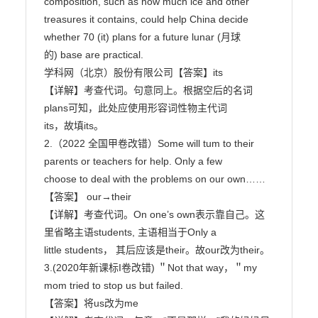
composition, such as how much ice and other

treasures it contains, could help China decide 
whether 70 (it) plans for a future lunar (月球

的) base are practical.

学科网（北京）股份有限公司【答案】its

【详解】考查代词。句意同上。根据空后的名词
plans可知，此处应使用形容词性物主代词

its，故填its。

2.（2022 全国甲卷改错）Some will tum to their 
parents or teachers for help. Only a few

choose to deal with the problems on our own……

【答案】 our→their

【详解】考查代词。On one’s own表示靠自己。这
里省略主语students, 主语相当于Only a

little students， 其后应该是their。故our改为their。

3.(2020年新课标I卷改错) ＂Not that way，＂my 
mom tried to stop us but failed.

【答案】将us改为me
