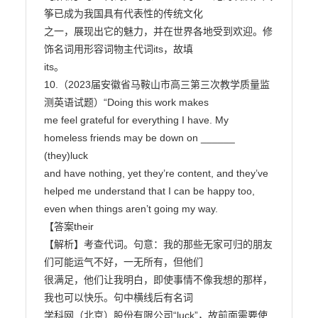
筝已成为我国具有代表性的传统文化

之一，展现出它的魅力，并在世界各地受到欢迎。修
饰名词用形容词物主代词its，故填

its。

10.（2023届安徽省马鞍山市高三第三次教学质量监
测英语试题）“Doing this work makes

me feel grateful for everything I have. My 
homeless friends may be down on ______ 
(they)luck

and have nothing, yet they’re content, and they’ve 
helped me understand that I can be happy too,

even when things aren’t going my way.

【答案their

【解析】考查代词。句意：我的那些无家可归的朋友
们可能运气不好，一无所有，但他们

很满足，他们让我明白，即使事情不像我想的那样，
我也可以快乐。句中横线后有名词

学科网（北京）股份有限公司“luck”，故前面需要使