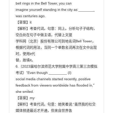
bell rings in the Bell Tower, you can

imagine yourself standing in the city as ________ 
was centuries ago.

【答案】it

【解析】考查代词。句意：同上。分析句子子结构，
空白处在句子中做主语，代替上文提

学科网（北京）股份有限公司到地名词Bell Tower，
根据代词的用法，当同一个单数名词再次在文中出现
时，使用it代

替，故填it。

6.（2023届哈尔滨师范大学附属中学高三第三次模拟
考试）“Even though _________ (I)

social media channels started recently, positive 
feedback from viewers worldwide has flooded in,”

she smiled.

【答案】my

【解析】考查代词。句意：她笑着说:“虽然我的社交
媒体频道最近才开通，但来自世界各
