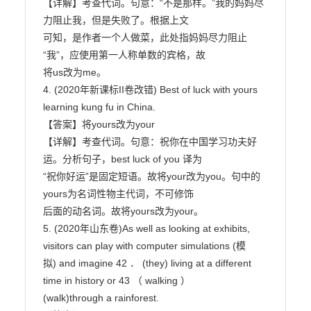
【详解】考查代词。句意：“不是那样。”我的妈妈尽
力阻止我，但是失败了。根据上文

可知，是作者一个人做菜，此处指妈妈尽力阻止
“我”，应使用第一人称单数的宾格，故

将us改为me。

4. (2020年新课标II卷改错) Best of luck with yours 
learning kung fu in China.

【答案】将yours改为your

【详解】考查代词。句意：祝你在中国学习功夫好
运。分析句子，best luck of you 译为

“祝你好运”是固定短语。故将your改为you。句中的
yours为名词性物主代词，不可修饰

后面的动名词。故将yours改为your。

5. (2020年山东卷)As well as looking at exhibits, 
visitors can play with computer simulations (模

拟) and imagine 42 ． (they) living at a different 
time in history or 43 （ walking ）

(walk)through a rainforest.
