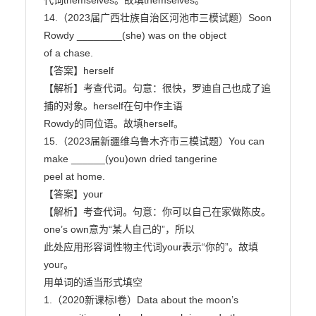
代词themselves。故填themselves。

14.（2023届广西壮族自治区河池市三模试题）Soon 
Rowdy ________(she) was on the object

of a chase.

【答案】herself

【解析】考查代词。句意：很快，罗迪自己也成了追
捕的对象。herself在句中作主语

Rowdy的同位语。故填herself。

15.（2023届新疆维乌鲁木齐市三模试题）You can 
make ______(you)own dried tangerine

peel at home.

【答案】your

【解析】考查代词。句意：你可以自己在家做陈皮。
one’s own意为“某人自己的”，所以

此处应用形容词性物主代词your表示“你的”。故填
your。

用单词的适当形式填空

1.（2020新课标I卷）Data about the moon’s 