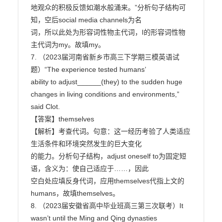
地观众的积极反馈如潮水般涌来。”分析句子结构可
知，空后social media channels为名

词，所以此处为形容词性物主代词，I的形容词性物
主代词为my。故填my。

7. （2023届河南省新乡市高三下学期三模英语试
题）“The experience tested humans’

ability to adjust______(they) to the sudden huge 
changes in living conditions and environments,”

said Clot.

【答案】themselves

【解析】考查代词。句意：这一经历考验了人类适应
生活条件和环境突然发生的巨大变化

的能力。分析句子结构，adjust oneself to为固定短
语，含义为：使自己适应于……，因此

空白处应填反身代词，应用themselves代指上文的
humans，故填themselves。

8. （2023届安徽省高中毕业班高三第三次联考）It 
wasn’t until the Ming and Qing dynasties
