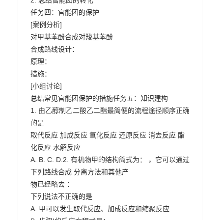
2. 总结官能团的转化

任务四：官能团的保护

[案例分析]

对甲基苯酚合成对羧基苯酚

合成路线设计：

原理：

措施：

[小组讨论]

总结常见官能团保护的措施任务五：知识建构

1. 由乙醇制乙二酸乙二酯最简便的流程途径顺序正确
的是

取代反应 加成反应 氧化反应 还原反应 消去反应 酯
化反应 水解反应

A. B. C. D.2. 有机物甲的结构简式为： ，它可以通过
下列路线合成 分离方法和其他产

物已经略去 ：

下列说法不正确的是

A. 甲可以发生取代反应、加成反应和缩聚反应
