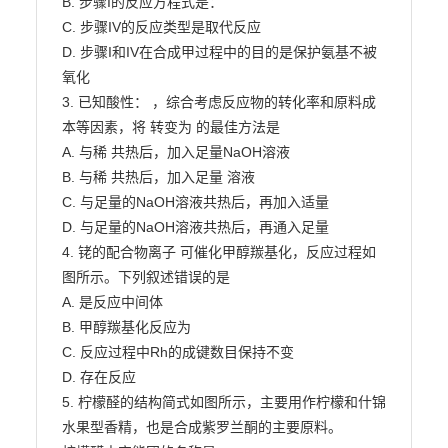
B. 步骤I的反应方程式是：

C. 步骤IV的反应类型是取代反应

D. 步骤I和IV在合成甲过程中的目的是保护氨基不被
氧化

3. 已知酸性： ，综合考虑反应物的转化率和原料成

本等因素，将 转变为 的最佳方法是

A. 与稀 共热后，加入足量NaOH溶液

B. 与稀 共热后，加入足量 溶液

C. 与足量的NaOH溶液共热后，再加入适量

D. 与足量的NaOH溶液共热后，再通入足量

4. 铑的配合物离子 可催化甲醇羰基化，反应过程如
图所示。下列叙述错误的是

A. 是反应中间体

B. 甲醇羰基化反应为

C. 反应过程中Rh的成键数目保持不变

D. 存在反应

5. 柠檬醛的结构简式如图所示，主要用作柠檬和什锦
水果型香精，也是合成紫罗兰酮的主要原料。
