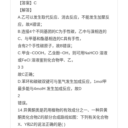
【答案】C

【解答】

A.乙可以发生取代反应、消去反应，不能发生加聚反
应，故A错误；

B.连接4个不同基团的C为手性碳，乙中与溴相连的
C、与甲基和酯基相连的C具有手性，

含有2个手性碳原子，故B错误；

C.甲含−COOH，乙含酚−OH，则可用NaHCO 溶液
或FeCl 溶液鉴别化合物甲、乙，

3 3

故C正确；

D.苯环和碳碳双键可与氢气发生加成反应，1mol甲
最多能与4molH 发生加成反应，故D

2

错误。

14.异黄酮类是药用植物的有效成分之一、一种异黄
酮类化合物Z的部分合成路线如图：下列有关化合物
X、Y和Z的说法正确的是( )
