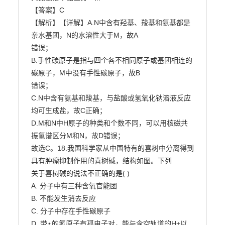
【答案】C

【解析】【详解】A.N中含有羟基、羧基和氨基都是
亲水基团，N的水溶性大于M，故A

错误；

B.手性碳原子是指与四个各不相同原子或基团相连的
碳原子，M中没有手性碳原子，故B

错误；

C.N中含有氨基和羧基，与盐酸或氢氧化钠溶液反应
均可生成盐，故C正确；

D.M和N中H原子的种类和个数不同，可以用核磁共
振氢谱区分M和N，故D错误；

故选C。18.我国科学家从中国特有的喜树中分离得到
具有肿瘤抑制作用的喜树碱，结构如图。下列

关于喜树碱的说法不正确的是( )

A. 分子中有三种含氧官能团

B. 不能发生消去反应

C. 分子中存在手性碳原子

D. 带⋆的氮原子有孤电子对，能与含空轨道的H+以