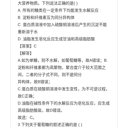
大营养物质。下列说法正确的是( )

A. 所有的糖类在一定条件下均能发生水解反应

B. 淀粉和纤维素互为同分异构体

C. 蛋白质溶液中加入硫酸铜溶液后产生的沉淀不能
重新溶于水

D. 油脂发生皂化反应生成甘油和高级脂肪酸

【答案】C

【解答】

A.如为单糖，则不水解，如葡萄糖等，故A错误；B.
淀粉和纤维素都为高聚物，聚合度介于较大范围之
间，二者的分子式不同，则不是同分

异构体，故B错误；

C.蛋白质在硫酸铜溶液中发生变性，为不可逆过程，
故C正确；

D.油脂在碱性条件下的水解反应为皂化反应，应生成
高级脂肪酸盐，故D错误。

故选：C。

3.下列关于葡萄糖的叙述正确的是 ( )
