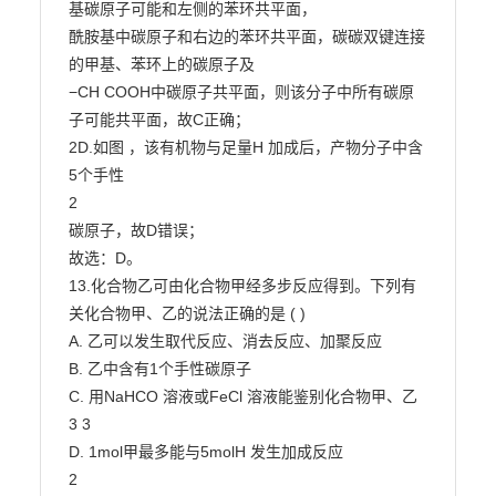
基碳原子可能和左侧的苯环共平面，

酰胺基中碳原子和右边的苯环共平面，碳碳双键连接
的甲基、苯环上的碳原子及

−CH COOH中碳原子共平面，则该分子中所有碳原
子可能共平面，故C正确；

2D.如图 ，该有机物与足量H 加成后，产物分子中含
5个手性

2

碳原子，故D错误；

故选：D。

13.化合物乙可由化合物甲经多步反应得到。下列有
关化合物甲、乙的说法正确的是 ( )

A. 乙可以发生取代反应、消去反应、加聚反应

B. 乙中含有1个手性碳原子

C. 用NaHCO 溶液或FeCl 溶液能鉴别化合物甲、乙

3 3

D. 1mol甲最多能与5molH 发生加成反应

2
