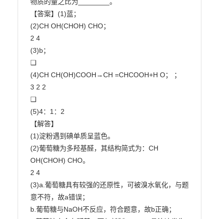
物质的量之比为________。

【答案】(1)蓝；

(2)CH OH(CHOH) CHO；

2 4

(3)b；

❑

(4)CH CH(OH)COOH→CH =CHCOOH+H O； ；

3 2 2

❑

(5)4：1：2

【解答】

(1)淀粉遇到碘单质呈蓝色。

(2)葡萄糖为多羟基醛，其结构简式为：CH 
OH(CHOH) CHO。

2 4

(3)a.葡萄糖具有较强的还原性，可被溴水氧化，与题
意不符，故a错误；

b.葡萄糖与NaOH不反应，符合题意，故b正确；
