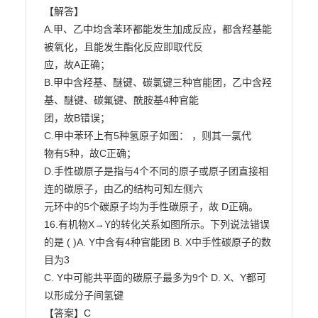
【解答】

A.甲、乙中均含苯环都能发生加成反应，都含羟基能
被氧化，且能发生酯化反应即取代反

应，故A正确；

B.甲中含羟基、醚键、碳氯键三种官能团，乙中含羟
基、醚键、碳氟键、酰胺基4种官能

团，故B错误；

C.甲中苯环上有5种氢原子如图： ，则其一氯代

物有5种，故C正确；

D.手性碳原子是指与4个不同的原子或原子团直接相
连的碳原子，由乙的结构可知左侧六

元环中的5个碳原子均为手性碳原子，故 D正确。

16.有机物X→Y的转化关系如图所示。下列说法错误
的是 ( )A. Y中含有4种官能团 B. X中手性碳原子的数
目为3

C. Y中可能共平面的碳原子最多为9个 D. X、Y都可
以形成分子间氢键

【答案】C
