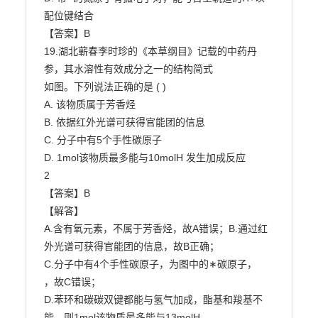
配位键结合

【答案】B

19.湖北蕲春李时珍的《本草纲目》记载的中药丹
参，其水溶性有效成分之一的结构简式

如图。下列说法正确的是 ( )

A. 该物质属于芳香烃

B. 依据红外光谱可获得官能团的信息

C. 分子中有5个手性碳原子

D. 1mol该物质最多能与10molH 发生加成反应

2

【答案】B

【解答】

A.含有氧元素，不属于芳香烃，故A错误；B.通过红
外光谱可获得官能团的信息，故B正确；

C.分子中有4个手性碳原子，为图中的∗碳原子，

，故C错误；

D.苯环和碳碳双键都能与氢气加成，酯基和羧基不
能，则1mol该物质最多能与13molH
