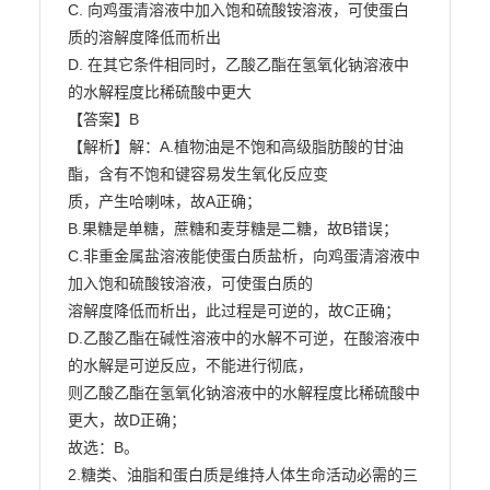
C. 向鸡蛋清溶液中加入饱和硫酸铵溶液，可使蛋白
质的溶解度降低而析出

D. 在其它条件相同时，乙酸乙酯在氢氧化钠溶液中
的水解程度比稀硫酸中更大

【答案】B

【解析】解：A.植物油是不饱和高级脂肪酸的甘油
酯，含有不饱和键容易发生氧化反应变

质，产生哈喇味，故A正确；

B.果糖是单糖，蔗糖和麦芽糖是二糖，故B错误；

C.非重金属盐溶液能使蛋白质盐析，向鸡蛋清溶液中
加入饱和硫酸铵溶液，可使蛋白质的

溶解度降低而析出，此过程是可逆的，故C正确；

D.乙酸乙酯在碱性溶液中的水解不可逆，在酸溶液中
的水解是可逆反应，不能进行彻底，

则乙酸乙酯在氢氧化钠溶液中的水解程度比稀硫酸中
更大，故D正确；

故选：B。

2.糖类、油脂和蛋白质是维持人体生命活动必需的三