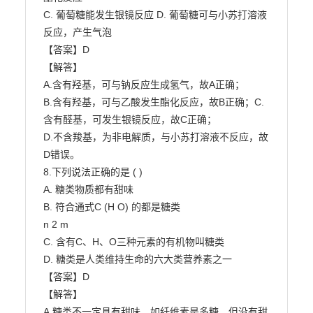
C. 葡萄糖能发生银镜反应 D. 葡萄糖可与小苏打溶液
反应，产生气泡

【答案】D

【解答】

A.含有羟基，可与钠反应生成氢气，故A正确；

B.含有羟基，可与乙酸发生酯化反应，故B正确；C.
含有醛基，可发生银镜反应，故C正确；

D.不含羧基，为非电解质，与小苏打溶液不反应，故
D错误。

8.下列说法正确的是 ( )

A. 糖类物质都有甜味

B. 符合通式C (H O) 的都是糖类

n 2 m

C. 含有C、H、O三种元素的有机物叫糖类

D. 糖类是人类维持生命的六大类营养素之一

【答案】D

【解答】

A.糖类不一定具有甜味，如纤维素是多糖，但没有甜