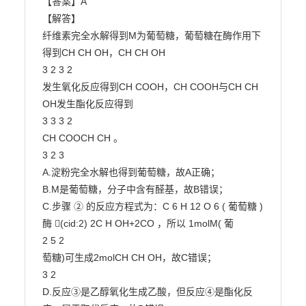
【答案】A

【解答】

纤维素完全水解得到M为葡萄糖，葡萄糖在酶作用下
得到CH CH OH，CH CH OH

3 2 3 2

发生氧化反应得到CH COOH，CH COOH与CH CH 
OH发生酯化反应得到

3 3 3 2

CH COOCH CH 。

3 2 3

A.淀粉完全水解也得到葡萄糖，故A正确；

B.M是葡萄糖，分子中含有醛基，故B错误；

C.步骤 ② 的反应方程式为：C 6 H 12 O 6 ( 葡萄糖 )
酶 ⃯(cid:2) 2C H OH+2CO ，所以 1molM( 葡

2 5 2

萄糖)可生成2molCH CH OH，故C错误；

3 2

D.反应③是乙醇氧化生成乙酸，但反应④是酯化反