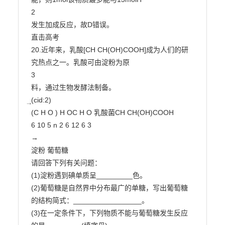
2

发生加成反应，故D错误。

直击高考

20.近年来，乳酸[CH CH(OH)COOH]成为人们的研
究热点之一。乳酸可由淀粉为原

3

料，通过生物发酵法制备。

⃯(cid:2)

(C H O ) H OC H O 乳酸菌CH CH(OH)COOH

6 10 5 n 2 6 12 6 3

→

淀粉 葡萄糖

请回答下列有关问题：

(1)淀粉遇到碘单质呈_________色。

(2)葡萄糖是自然界中分布最广的单糖，写出葡萄糖
的结构简式：_________________。

(3)在一定条件下，下列物质不能与葡萄糖发生反应