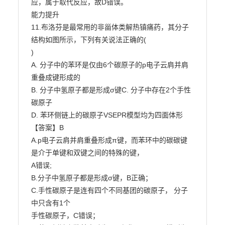
应，属于取代反应，故D错误。

能力提升

11.布洛芬是最常用的非甾体类解热镇痛药，其分子
结构如图所示，下列有关说法正确的(

)

A. 分子中的苯环是仅由6个碳原子的p电子云肩并肩
重叠成键形成的

B. 分子中氢原子都是形成σ键C. 分子中存在2个手性
碳原子

D. 苯环侧链上的碳原子VSEPR模型均为四面体形

【答案】B

A.p电子云肩并肩重叠形成π键，而苯环中的碳碳键
是介于单键和双键之间的特殊的键，

A错误;

B.分子中氢原子都是形成σ键，B正确；

C.手性碳原子是连有四个不同基团的碳原子， 分子
中只含有1个

手性碳原子，C错误；
