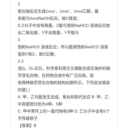
2

氧化钠反应生成1mol 、1mol 、1mol乙醇，最

多能与4molNaOH反应，故C错误；

D.Z分子中含有羧基，Z能与饱和NaHCO 溶液反应放
出二氧化碳，Y不含羧基，Y不能与

3

饱和NaHCO 溶液反应，所以能用饱和NaHCO 溶液
鉴别Y和Z，故D正确；

3 3

选D。15.近日，科学家利用交叉偶联合成无保护的碳
芳苷化合物，在药物合成中有广泛应用。现

有两种碳芳苷化合物的结构如图所示。下列说法错误
的是( )

A. 甲、乙均能发生加成、氧化和取代反应 B. 甲、乙
中官能团分别为4种、5种

C. 甲中苯环上的一氯代物有5种 D. 乙分子中含有5个
手性碳原子

【答案】B
