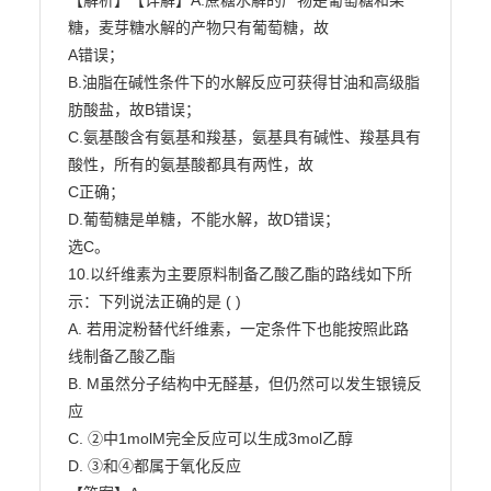
【解析】【详解】A.蔗糖水解的产物是葡萄糖和果
糖，麦芽糖水解的产物只有葡萄糖，故

A错误；

B.油脂在碱性条件下的水解反应可获得甘油和高级脂
肪酸盐，故B错误；

C.氨基酸含有氨基和羧基，氨基具有碱性、羧基具有
酸性，所有的氨基酸都具有两性，故

C正确；

D.葡萄糖是单糖，不能水解，故D错误；

选C。

10.以纤维素为主要原料制备乙酸乙酯的路线如下所
示：下列说法正确的是 ( )

A. 若用淀粉替代纤维素，一定条件下也能按照此路
线制备乙酸乙酯

B. M虽然分子结构中无醛基，但仍然可以发生银镜反
应

C. ②中1molM完全反应可以生成3mol乙醇

D. ③和④都属于氧化反应
