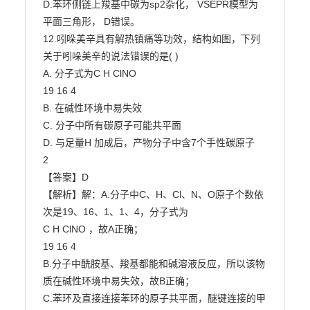
D.苯环侧链上羧基中碳为sp2杂化， VSEPR模型为
平面三角形， D错误。

12.吲哚美辛具有解热镇痛等功效，结构如图，下列
关于吲哚美辛的说法错误的是( )

A. 分子式为C H ClNO

19 16 4

B. 在碱性环境中易失效

C. 分子中所有碳原子可能共平面

D. 与足量H 加成后，产物分子中含7个手性碳原子

2

【答案】D

【解析】解：A.分子中C、H、Cl、N、O原子个数依
次是19、16、1、1、4，分子式为

C H ClNO ，故A正确；

19 16 4

B.分子中酰胺基、羧基都能和碱溶液反应，所以该物
质在碱性环境中易失效，故B正确；

C.苯环及直接连接苯环的原子共平面，醚键连接的甲