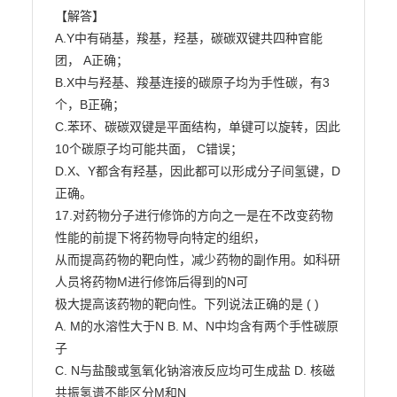
【解答】

A.Y中有硝基，羧基，羟基，碳碳双键共四种官能
团， A正确；

B.X中与羟基、羧基连接的碳原子均为手性碳，有3
个，B正确；

C.苯环、碳碳双键是平面结构，单键可以旋转，因此
10个碳原子均可能共面， C错误；

D.X、Y都含有羟基，因此都可以形成分子间氢键，D
正确。

17.对药物分子进行修饰的方向之一是在不改变药物
性能的前提下将药物导向特定的组织，

从而提高药物的靶向性，减少药物的副作用。如科研
人员将药物M进行修饰后得到的N可

极大提高该药物的靶向性。下列说法正确的是 ( )

A. M的水溶性大于N B. M、N中均含有两个手性碳原
子

C. N与盐酸或氢氧化钠溶液反应均可生成盐 D. 核磁
共振氢谱不能区分M和N
