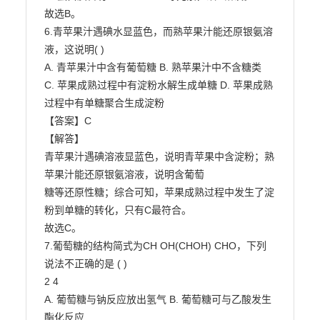
故选B。

6.青苹果汁遇碘水显蓝色，而熟苹果汁能还原银氨溶
液，这说明( )

A. 青苹果汁中含有葡萄糖 B. 熟苹果汁中不含糖类

C. 苹果成熟过程中有淀粉水解生成单糖 D. 苹果成熟
过程中有单糖聚合生成淀粉

【答案】C

【解答】

青苹果汁遇碘溶液显蓝色，说明青苹果中含淀粉；熟
苹果汁能还原银氨溶液，说明含葡萄

糖等还原性糖；综合可知，苹果成熟过程中发生了淀
粉到单糖的转化，只有C最符合。

故选C。

7.葡萄糖的结构简式为CH OH(CHOH) CHO，下列
说法不正确的是 ( )

2 4

A. 葡萄糖与钠反应放出氢气 B. 葡萄糖可与乙酸发生
酯化反应
