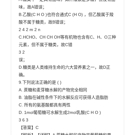
味，故A错误；

B.乙酸(C H O )也符合通式C (H O) ，但乙酸属于羧
酸不属于糖类，故B错误；

2 4 2 m 2 n

C.HCHO、CH CH OH等有机物也含有C、H、O三种
元素，但不属于糖类，故C错

3 2

误；

D.糖类是人类维持生命的六大营养素之一，故D正
确。

9.下列说法正确的是 ( )

A. 蔗糖和麦芽糖水解的产物完全相同

B. 油脂在碱性条件下的水解反应可获得人造脂肪

C. 所有的氨基酸都具有两性

D. 1mol葡萄糖可水解生成2mol乳酸(C H O )

3 6 3

【答案】C
