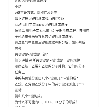
p-p共价键的形成过程

小结

σ键重叠方式，对称性及分类

知识讲授 π键的形成和π键的特征

互动 田同学展示p-p π键的形成过程

任务二 用电子式表示氮气分子的形成过程，并用原
子轨道重叠来解释其共价键的形成过程。

通过氮气中氮氮三键形成过程的分析，如何判断

思考

共价键是σ键或是π键？

知识讲授 判断共价键是 σ键 或是 π键的规律

观察乙烷、乙烯和乙炔的分子结构，它们的分子

任务三

中的共价键分别由几个σ键和几个π键构成？

乙烷、乙烯和乙炔分子中的共价键分别由几个σ

互动

键和几个π键构成。

为什么不可能有H 、H Cl、Cl 分子的形成？
