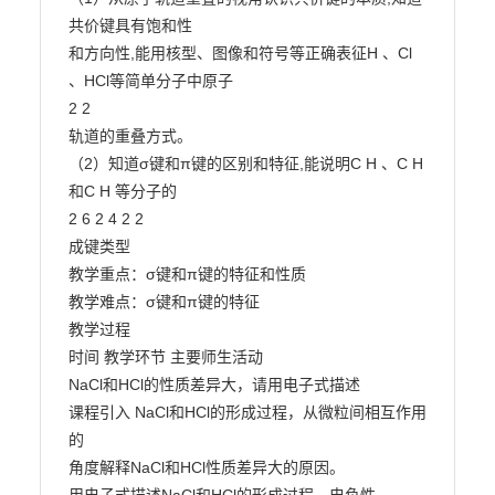
共价键具有饱和性

和方向性,能用核型、图像和符号等正确表征H 、Cl 
、HCl等简单分子中原子

2 2

轨道的重叠方式。

（2）知道σ键和π键的区别和特征,能说明C H 、C H 
和C H 等分子的

2 6 2 4 2 2

成键类型

教学重点：σ键和π键的特征和性质

教学难点：σ键和π键的特征

教学过程

时间 教学环节 主要师生活动

NaCl和HCl的性质差异大，请用电子式描述

课程引入 NaCl和HCl的形成过程，从微粒间相互作用
的

角度解释NaCl和HCl性质差异大的原因。
