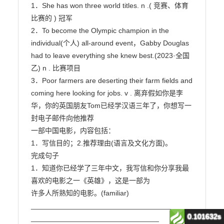
0.101632s