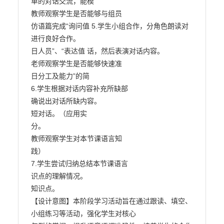
单的对话交流，能模

教师观察学生是否能够与组员

仿语篇完成“询问值 5.学生小组合作，分角色朗读对

进行良好合作。

日人员”、“表达值 话，然后表演对话内容。

老师观察学生是否能够快速准

日分工及能力”的简

6.学生根据对话内容补充所缺部

确说出对话所缺内容。

短对话。（应用实

分。

教师观察学生对本节课语言知

践）

7.学生尝试归纳总结本节课语言

识点的理解情况。

知识点。

【设计意图】本阶段学习活动旨在通过跟读、填空、
小组练习等活动，强化学生对核心
