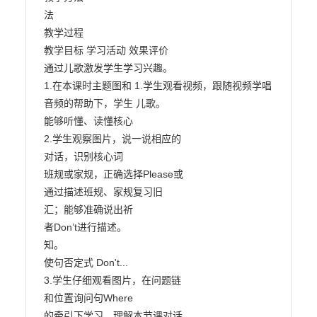
法

教学过程

教学目标 学习活动 效果评价

通过儿歌激发学生学习兴趣。

1.在本课时主题图和 1.学生观看视频，跟随视频学唱

音频的帮助下，学生 儿歌。

能够听懂、读懂核心

2.学生观察图片，说一说相应的

对话，识别核心词

班规或家规，正确选择Please或

通过描述班规、家规复习旧

汇；能够准确说出祈

者Don’t进行描述。

知。

使句否定式 Don't...

3.学生仔细观看图片，在问题链

和位置询问句Where

的牵引下学习、理解本节课对话
