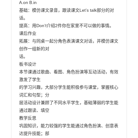
A.on B.in

基础：模仿课文录音，跟读课文Let’s talk部分的对
话。

提高：用Don’t介绍2件你在家里不可以做的事情。

课后作业

拓展：与同桌一起分角色表演课文对话，并模仿课文
创作一组新的对

话。

板书设计

本节课通过歌曲、看图、角色扮演等互动活动，有效
激发了学生

的学习兴趣，大部分学生能积极参与课堂，掌握核心
词汇和句型；分

层活动设计兼顾了不同水平学生，基础薄弱的学生能
通过跟读、填空

教学反思

巩固知识，能力较强的学生能通过角色扮演、创意表
达提升技能；部
