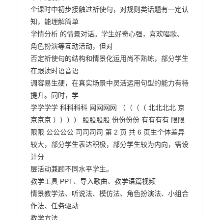
个课时中初步接触过祈使句，对规则类话题有一定认
知，能理解简单

学情分析 的情景对话。学生好奇心强，喜欢唱歌、
角色扮演等互动活动，但对

否定祈使句的结构和情景化运用尚不熟练，部分学生
在跟读时语音语

调容易生硬，在真实场景中灵活运用句型的能力有待
提升。同时，学

学学学学 科科科科 网网网网 （（（（ 北北北北 京
京京京 ）））） 股股股股 份份份份 有有有有 限限
限限 公公公公 司司司司 第 2 页 共 6 页生个体差异
较大，部分学生表达积极，部分学生较为内向，需设
计分

层活动兼顾不同水平学生。

教学工具 PPT、导入歌曲、教学语篇视频

情景教学法、听说法、模仿法、角色扮演法、小组合
作法、任务驱动

教学方法
