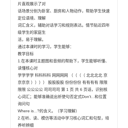
片直观展示了对

话场景分别为卧室、厨房和人物动作，帮助学生快速
定位语境、理解

词汇含义，辅助对话学习和规则表达。情节贴近四年
级学生的家庭生

活，易于理解。

通过本课时的学习，学生能够：

教学目标

1.在本课时主题图和音频的帮助下，学生能够听懂、
读懂核心对

学学学学 科科科科 网网网网 （（（（ 北北北北 京
京京京 ）））） 股股股股 份份份份 有有有有 限限
限限 公公公公 司司司司 第 1 页 共 6 页话，识别核
心词汇；能够准确说出祈使句否定式Don't...和位置
询问句

Where is...?的含义。（学习理解）

2.在听、读、模仿等活动中学习核心词汇和句型，培
养听辨细
