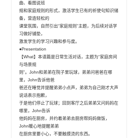
曲、看图说班

规和家庭规则的形式，激活学生已有的祈使句知识储
备，营造轻松的

课堂氛围，自然引出“家庭规则”主题，为后续对话学
习做好铺垫，

激发学生的学习兴趣和参与度。

●Presentation

【What】本语篇是日常生活对话，主题为“家庭房间
与场景规

则”。John和弟弟在院子里玩球，弟弟问爸爸在哪
里，John告诉他爸

爸还在睡觉并提醒弟弟小点声，弟弟为自己刚才大声
说话表示抱歉，

于是他们停止了玩球；回到客厅之后弟弟又问妈妈在
哪里，John告诉

他妈妈在厨房，并约着弟弟去厨房帮妈妈做饭，
John暖心地提醒弟弟

在厨房里要小心，不要触摸烫的东西。
