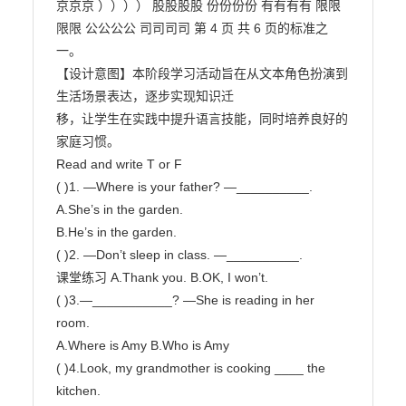
京京京 ）））） 股股股股 份份份份 有有有有 限限
限限 公公公公 司司司司 第 4 页 共 6 页的标准之
一。

【设计意图】本阶段学习活动旨在从文本角色扮演到
生活场景表达，逐步实现知识迁

移，让学生在实践中提升语言技能，同时培养良好的
家庭习惯。

Read and write T or F

( )1. —Where is your father? —__________.

A.She’s in the garden.

B.He’s in the garden.

( )2. —Don’t sleep in class. —__________.

课堂练习 A.Thank you. B.OK, I won’t.

( )3.—___________? —She is reading in her

room.

A.Where is Amy B.Who is Amy

( )4.Look, my grandmother is cooking ____ the 
kitchen.
