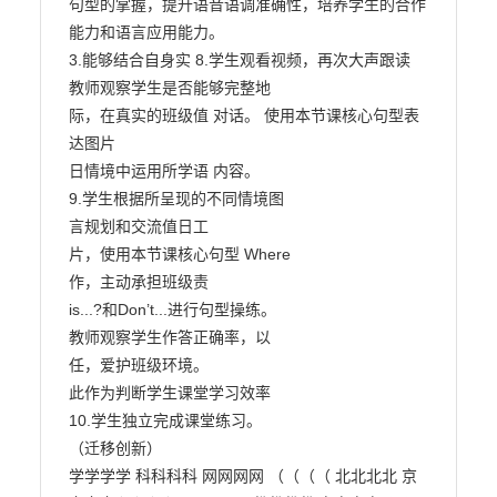
句型的掌握，提升语音语调准确性，培养学生的合作
能力和语言应用能力。

3.能够结合自身实 8.学生观看视频，再次大声跟读 
教师观察学生是否能够完整地

际，在真实的班级值 对话。 使用本节课核心句型表
达图片

日情境中运用所学语 内容。

9.学生根据所呈现的不同情境图

言规划和交流值日工

片，使用本节课核心句型 Where

作，主动承担班级责

is...?和Don’t...进行句型操练。

教师观察学生作答正确率，以

任，爱护班级环境。

此作为判断学生课堂学习效率

10.学生独立完成课堂练习。

（迁移创新）

学学学学 科科科科 网网网网 （（（（ 北北北北 京