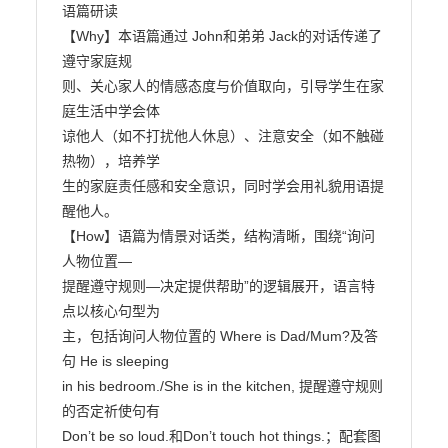
语篇研读

【Why】本语篇通过 John和弟弟 Jack的对话传递了
遵守家庭规

则、关心家人的情感态度与价值取向，引导学生在家
庭生活中学会体

谅他人（如不打扰他人休息）、注意安全（如不触碰
热物），培养学

生的家庭责任感和安全意识，同时学会用礼貌用语提
醒他人。

【How】语篇为情景对话类，结构清晰，围绕“询问
人物位置—

提醒遵守规则—决定提供帮助”的逻辑展开，语言特
点以核心句型为

主，包括询问人物位置的 Where is Dad/Mum?及答
句 He is sleeping

in his bedroom./She is in the kitchen, 提醒遵守规则
的否定祈使句有

Don’t be so loud.和Don’t touch hot things.；配套图