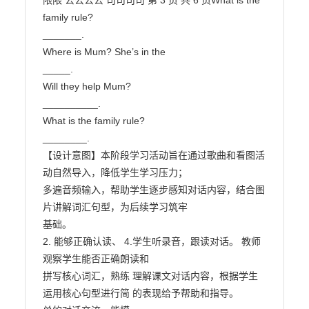
限限 公公公公 司司司司 第 3 页 共 6 页What is the 
family rule?

_______.

Where is Mum? She’s in the

_____.

Will they help Mum?

__________.

What is the family rule?

________.

【设计意图】本阶段学习活动旨在通过歌曲和看图活
动自然导入，降低学生学习压力；

多遍音频输入，帮助学生逐步感知对话内容，结合图
片讲解词汇句型，为后续学习筑牢

基础。

2. 能够正确认读、 4.学生听录音，跟读对话。 教师
观察学生能否正确朗读和

拼写核心词汇，熟练 理解课文对话内容，根据学生

运用核心句型进行简 的表现给予帮助和指导。
