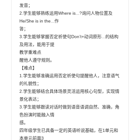
发音；

2.学生能够熟练运用Where is...?询问人物位置及
He/She is in the...作

答；

3.学生能够掌握否定祈使句Don’t+动词原形...的结构
及用法，能用于提

教学重难点

醒他人遵守规则。

【难点】

1.学生能够准确运用否定祈使句提醒他人，注意语气
的礼貌性；

2.学生能够结合具体场景灵活运用核心句型，实现情
景化表达；

3.学生能够跟读对话时做到语音语调自然、准确，角
色扮演时能融入情

感。

四年级学生已具备一定的英语听说基础，在1单元和
本单元前面3
