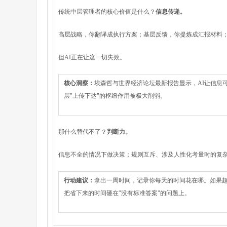
传统中层管理者的核心价值是什么？
信息传递。
高层战略，你翻译成执行方案；基层反馈，你提炼成汇报材料；
但AI正在让这一切失效。
核心洞察：
埃森哲与世界经济论坛最新报告显示，AI让信息
层"上传下达"的枢纽作用被极大削弱。
那什么替代不了？
判断力。
信息不全的情况下做决策；规则互斥、涉及人性化考量时的复杂
行动建议：
拿出一周时间，记录你每天的时间花在哪。如果超
把省下来的时间砸在"没有标准答案"的问题上。