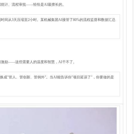
统计、流程审批——恰恰是AI最擅长的。
时间从3天压缩至2小时。某机械集团AI接管了80%的流程监督和数据汇总
激励——这些需要人的温度和智慧，AI干不了。
换成"管人、管创新、管例外"。当AI能告诉你"项目延误了"，你要做的是