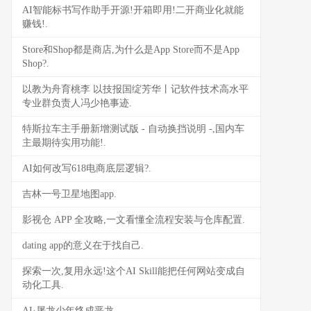
AI智能标书写作助手开源!开箱即用!二开商业化就能
赚钱!.
Store和Shop都是商店,为什么是App Store而不是App
Shop?.
以教为舟育桃李 以技报国绽芳华丨记软件技术高水平
专业群负责人冯少艳事迹.
特斯拉车主手册新增测试版 - 自动换挡说明 -,国内车
主最期待实用功能!.
AI如何改写618电商底层逻辑?.
吉林一号卫星地图app.
影视仓 APP 全攻略,一文看懂全流程安装与仓库配置.
dating app的意义在于找自己.
探索一次,复用永远!这个AI Skill能把任何网站变成自
动化工具.
AI·屠龙少年终成恶龙.