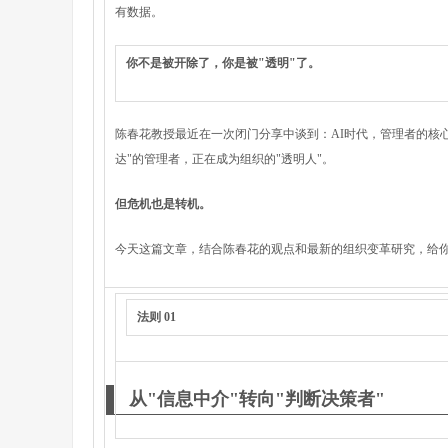
有数据。
你不是被开除了，你是被"透明"了。
陈春花教授最近在一次闭门分享中谈到：AI时代，管理者的核
达"的管理者，正在成为组织的"透明人"。
但危机也是转机。
今天这篇文章，结合陈春花的观点和最新的组织变革研究，给你
法则 01
从"信息中介"转向"判断决策者"