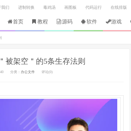
于我们
进制转换
毒鸡汤
画图板
代码运行
在线排版
首页
教程
源码
软件
游戏
则
免＂被架空＂的5条生存法则
40
分类：
办公文件
评论(0)