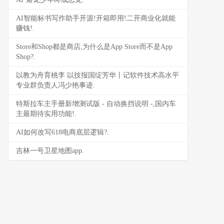
AI智能标书写作助手开源!开箱即用!二开商业化就能
赚钱!.
Store和Shop都是商店,为什么是App Store而不是App
Shop?.
以教为舟育桃李 以技报国绽芳华丨记软件技术高水平
专业群负责人冯少艳事迹.
特斯拉车主手册新增测试版 - 自动换挡说明 -,国内车
主最期待实用功能!.
AI如何改写618电商底层逻辑?.
吉林一号卫星地图app.