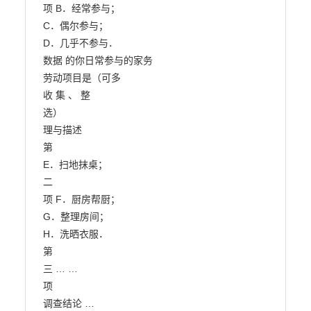
项 B．经常参与；

C．偶尔参与；

D．几乎不参与．

数据 的你日常参与的家务

劳动项目是（可多

收 集 、 整

选）

理与描述

第

E．扫地抹桌；

二

项 F．厨房帮厨；

G．整理房间；

H．洗晒衣服．

第

三 … …

项

调查结论 …
