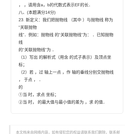
， ，请用含a，b的代数式表示EF的长．

八、(本题满分14分)

23. 新定义：我们把抛物线 （其中 ）与抛物线 称为
“关联抛物

线”．例如：抛物线 的“关联抛物线”为： ．已知抛物
线

的“关联抛物线”为 ．

（1）写出 的解析式（用含 的式子表示）及顶点坐
标；

（2）若 ，过 轴上一点 ，作 轴的垂线分别交抛物线 
， 于点 ， ．

的

①当 时，求点 坐标；

②当 时， 的最大值与最小值的差为 ，求 的值．                     
本文档来自网络内容，如有侵犯您的权益请联系我们删除，联系邮