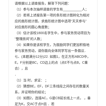
请根据以上调查报告，解答下列问题：

（1）参与本次抽样调查的学生有__________人；

（2）若将上述报告第一项的条形统计图转化为相对
应的扇形统计图，求扇形统计图中选项“天天参与”

对应扇形的圆心角度数；

（3）估计该校1800名学生中，参与家务劳动项目为
“整理房间”的人数；

（4）如果你是该校学生，为鼓励同学们更加积极地
参与家务劳动，请你面向全体同学写出一条倡议．

七、(本题满分12分)22. 如图1，在正方形ABCD中，
E，F分别是BC，CD边上的点（点E不与点B，C重
合），且

．

（1）当 时，求证： ；

（2）猜想BE，EF，DF三条线段之间存在的数量关
系，并证明你的结论；

（3）如图2，连接AC，G是CB延长线上一点， ，垂
足为K，交AC于点H且 ．若
