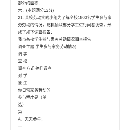
部分的面积．

六、(本题满分12分)

21. 某校劳动实践小组为了解全校1800名学生参与家
务劳动的情况，随机抽取部分学生进行问卷调查，形

成了如下调查报告：

我市某校学生参与家务劳动情况调查报告

调查主题 学生参与家务劳动情况

调 学

查 校

调查方式 抽样调查

对 学

象 生

你日常家务劳动的

参与程度是（单

选）

第

A．天天参与；

一
