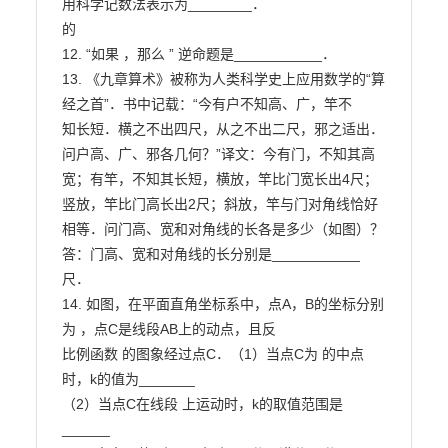
用科学记数法表示为________．

的

12. “如果 ，那么 ” 逆命题是___________．

13. 《九章算术》被称为人类科学史上应用数学的“算
经之首”．书中记载：“今有户不知高、广，竿不

知长短．横之不出四尺，从之不出二尺，邪之适出．
问户高、广、邪各几何？”译文：今有门，不知其高

宽；有竿，不知其长短，横放，竿比门宽长出4尺；
竖放，竿比门高长出2尺；斜放，竿与门对角线恰好

相等．问门高、宽和对角线的长各是多少（如图）？
答：门高、宽和对角线的长分别是___________
尺．

14. 如图，在平面直角坐标系中，点A，B的坐标分别
为 ，点C是线段AB上的动点，且反

比例函数 的图象经过点C．（1）当点C为 的中点
时，k的值为_______

（2）当点C在线段 上运动时，k的取值范围是
______
