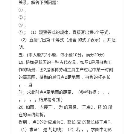
关系，解答下列问题：

① ；

② ；

③ ；

④ ；（1）观察等式的规律，直接写出第6个等式．

（2）直接写出第 个等式（用含 的式子表示），并证
明．

五、(本大题共2小题，每小题10分，满分20分)

19. 梿枷是我国的一种古代农具，如图1是用梿枷工
作的场景．图2是该种劳动工具生产过程中某一时刻

的简意图，梿枷的最低点B距地面 ，梿枷的杆身长 
， ．当

时，求此时点A离地面的距离．（参考数据∶ ， ，

， ， ， ，结果精确到 ）

20. 如图， 内接于 ， 为 的直径， 于点D，将 沿 所
在的直线翻折，

得到 ，点D的对应点为E，延长 交 的延长线于点F．

（1）求证： 是 的切线；（2）若 ， ，求图中阴影