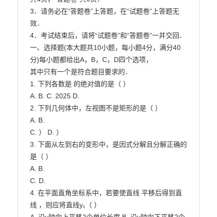
3．请务必在“答题卷”上答题，在“试题卷”上答题无
效．

4．考试结束后，请将“试题卷”和“答题卷”一并交回．

一、选择题(本大题共10小题，每小题4分，满分40
分)每小题都给出A，B，C，D四个选项，

其中只有一个是符合题目要求的．

1. 下列各数是 的绝对值的是（ ）

A. B. C. 2025 D.

2. 下列几何体中，左视图不是矩形的是（ ）

A. B.

C. ） D. ）

3. 下面从左到右的变形中，是因式分解且分解正确的
是（ ）

A. B.

C. D.

4. 在平面直角坐标系中，若要使直线 平移后得到直
线 ，则应将直线y₁（ ）
