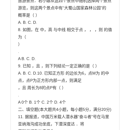
旅游景点．若小娜从这四个景点中随机选择两个景点
游览，则这两个景点中有“大蜀山国家森林公园”的

概率是（ ）

A. B. C. D.

8. 如图，在 中，高 与中线 相交于点 ， ， ，则 的值
为（

）

.

A B. C. D.

9. 已知 ，且 ，则下列结论一定正确的是（ ）

A. B. C. D.10. 已知正方形 的边长为6，点M为 的中
点，点P为正方形内部一点，则满足

，且 周长为8的点P有（ ）

.

A 0个 B. 1个 C. 2个 D. 4个

二、填空题(本大题共4小题，每小题5分，满分20分)

11. 据报道，中国万米载人潜水器“奋斗者”号在马里
亚纳海沟成功坐底，下潜深度达 ．将
