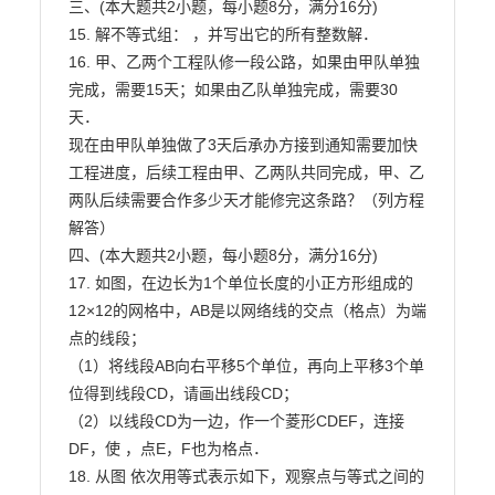
三、(本大题共2小题，每小题8分，满分16分)

15. 解不等式组： ，并写出它的所有整数解．

16. 甲、乙两个工程队修一段公路，如果由甲队单独
完成，需要15天；如果由乙队单独完成，需要30
天．

现在由甲队单独做了3天后承办方接到通知需要加快
工程进度，后续工程由甲、乙两队共同完成，甲、乙

两队后续需要合作多少天才能修完这条路？（列方程
解答）

四、(本大题共2小题，每小题8分，满分16分)

17. 如图，在边长为1个单位长度的小正方形组成的
12×12的网格中，AB是以网络线的交点（格点）为端

点的线段；

（1）将线段AB向右平移5个单位，再向上平移3个单
位得到线段CD，请画出线段CD；

（2）以线段CD为一边，作一个菱形CDEF，连接
DF，使 ，点E，F也为格点．

18. 从图 依次用等式表示如下，观察点与等式之间的