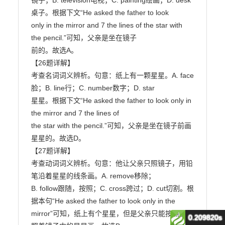
0.209820s