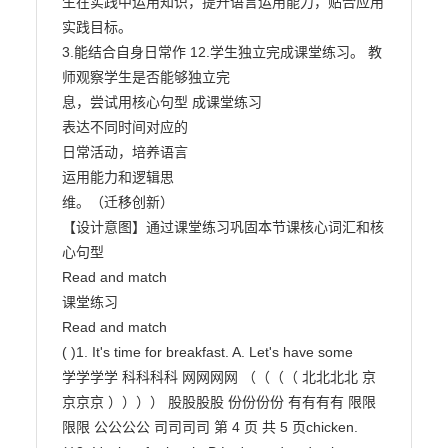
生在实践中运用知识，提升语言运用能力，贴合应用
实践目标。

3.能结合自身日常作 12.学生独立完成课堂练习。 教
师观察学生是否能够独立完

息，尝试用核心句型 成课堂练习

表达不同时间对应的

日常活动，培养语言

运用能力和逻辑思

维。（迁移创新）

【设计意图】通过课堂练习巩固本节课核心词汇和核
心句型

Read and match

课堂练习

Read and match

( )1. It's time for breakfast. A. Let's have some

学学学学 科科科科 网网网网 （（（（ 北北北北 京
京京京 ）））） 股股股股 份份份份 有有有有 限限
限限 公公公公 司司司司 第 4 页 共 5 页chicken.
