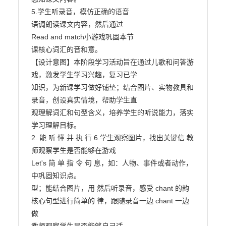
5.学生听录音，模仿正确的语音

语调朗读课文内容，然后通过

Read and match小游戏巩固本节

课核心词汇的音和意。

【设计意图】本阶段学习活动旨在通过儿歌和问答游
戏，激发学生学习兴趣，复习已学

知识，为新课学习做好铺垫；结合图片、实物教具和
录音，创设真实情境，帮助学生直

观理解词汇和句型含义，培养学生的听说能力，落实
学习理解目标。

2. 能 听 懂 并 执 行 6.学生观察图片，找出关键信 教
师观察学生是否能够在游戏

Let's 简 单 指 令 句 息，如：人物、事件或者动作， 
中巩固知识点。

型；能结合图片，用 然后听录音，感受 chant 的韵

核心句型进行简单的 律，跟随录音一边 chant 一边
做
