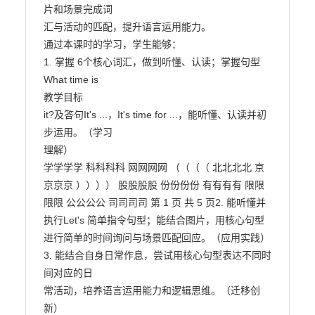
片和场景完成词

汇与活动的匹配，提升语言运用能力。

通过本课时的学习，学生能够：

1. 掌握 6个核心词汇，做到听懂、认读；掌握句型 
What time is

教学目标

it?及答句It's ...，It's time for ...，能听懂、认读并初
步运用。（学习

理解）

学学学学 科科科科 网网网网 （（（（ 北北北北 京
京京京 ）））） 股股股股 份份份份 有有有有 限限
限限 公公公公 司司司司 第 1 页 共 5 页2. 能听懂并
执行Let's 简单指令句型；能结合图片，用核心句型

进行简单的时间询问与场景匹配回应。（应用实践）

3. 能结合自身日常作息，尝试用核心句型表达不同时
间对应的日

常活动，培养语言运用能力和逻辑思维。（迁移创
新）
