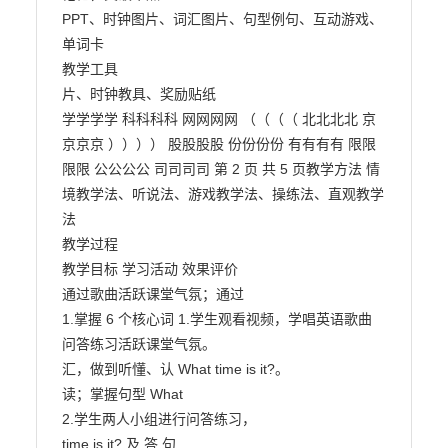
PPT、时钟图片、词汇图片、句型例句、互动游戏、
单词卡

教学工具

片、时钟教具、奖励贴纸

学学学学 科科科科 网网网网 （（（（ 北北北北 京
京京京 ）））） 股股股股 份份份份 有有有有 限限
限限 公公公公 司司司司 第 2 页 共 5 页教学方法 情
境教学法、听说法、游戏教学法、操练法、直观教学
法

教学过程

教学目标 学习活动 效果评价

通过歌曲活跃课堂气氛；通过

1.掌握 6 个核心词 1.学生观看视频，学唱英语歌曲

问答练习活跃课堂气氛。

汇，做到听懂、认 What time is it?。

读；掌握句型 What

2.学生两人小组进行问答练习，

time is it? 及 答 句
