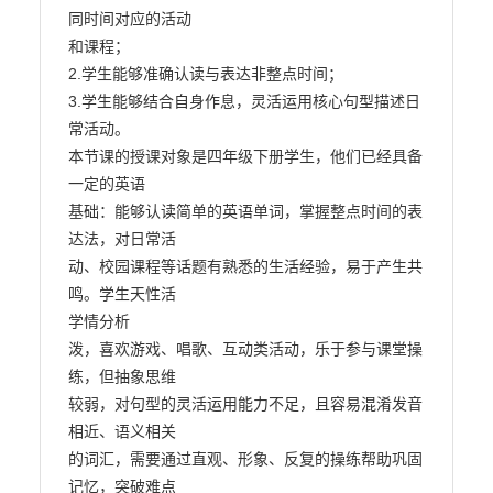
同时间对应的活动

和课程；

2.学生能够准确认读与表达非整点时间；

3.学生能够结合自身作息，灵活运用核心句型描述日
常活动。

本节课的授课对象是四年级下册学生，他们已经具备
一定的英语

基础：能够认读简单的英语单词，掌握整点时间的表
达法，对日常活

动、校园课程等话题有熟悉的生活经验，易于产生共
鸣。学生天性活

学情分析

泼，喜欢游戏、唱歌、互动类活动，乐于参与课堂操
练，但抽象思维

较弱，对句型的灵活运用能力不足，且容易混淆发音
相近、语义相关

的词汇，需要通过直观、形象、反复的操练帮助巩固
记忆，突破难点
