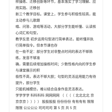
样操练、迁移创新等环节，基本落实了学习理解、应
用实践、迁移创

新三个教学目标。课堂上，学生参与积极性较高，能
主动参与儿歌跟

唱、问答、游戏等活动，大部分学生能听懂、认读核
心词汇和句型，

教学反思 初步运用句型进行简单表达，能听懂并执
行简单指令。但本节课也存

在一些不足：部分学生对非整点时间的表达不够熟
练，发音不够准

确，需要后续增加操练时间；少数性格内向的学生参
与课堂展示的积

极性不高，表达不够大胆；句型的灵活运用能力有待
提升，部分学生

只能机械模仿，难以结合自身作息灵活表达。

学学学学 科科科科 网网网网 （（（（ 北北北北 京
京京京 ）））） 股股股股 份份份份 有有有有 限限
限限 公公公公 司司司司 第 5 页 共 5 页                        