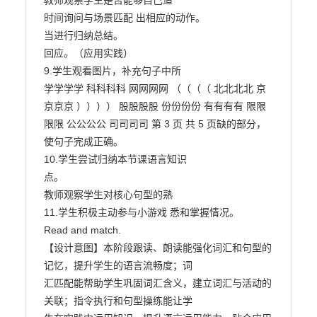
教师观察学生是否能够自己适

时间询问与场景匹配 出相应的动作。

当进行归纳总结。

回应。（应用实践）

9.学生观看图片，补充句子中所

学学学学 科科科科 网网网网 （（（（ 北北北北 京
京京京 ）））） 股股股股 份份份份 有有有有 限限
限限 公公公公 司司司司 第 3 页 共 5 页缺的部分，
使句子完成正确。

10.学生尝试归纳本节课语言知识

点。

教师观察学生对核心句型的熟

11.学生积极主动参与小游戏 悉和掌握情况。

Read and match.

【设计意图】本阶段跟读、朗读能强化词汇和句型的
记忆，提升学生的语言流畅度；词

汇匹配能帮助学生巩固词汇含义，建立词汇与活动的
关联；指令执行和句型操练能让学
