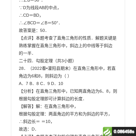
0.086458s