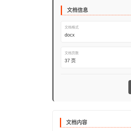
文档信息
文档格式
docx
文档页数
37 页
文档内容