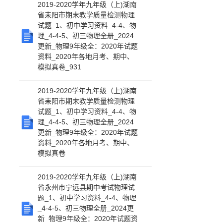
2019-2020学年九年级（上)湖南
省耒阳市期末教学质量检测物理
试题_1、初中学习资料_4-4、物
理_4-4-5、初三物理全册_2024
更新_物理9年级全：2020年试题
资料_2020年各地月考、期中、
模拟真卷_931
2019-2020学年九年级（上)湖南
省耒阳市期末教学质量检测物理
试题_1、初中学习资料_4-4、物
理_4-4-5、初三物理全册_2024
更新_物理9年级全：2020年试题
资料_2020年各地月考、期中、
模拟真卷
2019-2020学年九年级（上)湖南
省永州市宁远县期中考试物理试
题_1、初中学习资料_4-4、物理
_4-4-5、初三物理全册_2024更
新_物理9年级全：2020年试题资