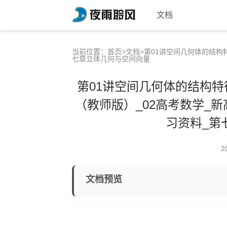
文档
当前位置：
首页
>
文档
>第01讲空间几何体的结构
七章立体几何与空间向量
第01讲空间几何体的结构
（教师版）_02高考数学_新
习资料_第
2
文档预览