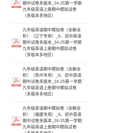
期中试卷多版本_24-25第一学期
九年级英语上册期中模拟试卷
（多版本多地区）
九年级英语期中模拟卷（全解全
析）（辽宁专用）_6、初中英语
期中试卷多版本_24-25第一学期
九年级英语上册期中模拟试卷
（多版本多地区）
九年级英语期中模拟卷（全解全
析）（贵州专用）_6、初中英语
期中试卷多版本_24-25第一学期
九年级英语上册期中模拟试卷
（多版本多地区）
九年级英语期中模拟卷（全解全
析）（福建专用）_6、初中英语
期中试卷多版本_24-25第一学期
九年级英语上册期中模拟试卷