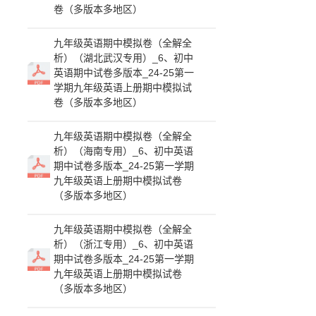
卷（多版本多地区）
九年级英语期中模拟卷（全解全
析）（湖北武汉专用）_6、初中
英语期中试卷多版本_24-25第一
学期九年级英语上册期中模拟试
卷（多版本多地区）
九年级英语期中模拟卷（全解全
析）（海南专用）_6、初中英语
期中试卷多版本_24-25第一学期
九年级英语上册期中模拟试卷
（多版本多地区）
九年级英语期中模拟卷（全解全
析）（浙江专用）_6、初中英语
期中试卷多版本_24-25第一学期
九年级英语上册期中模拟试卷
（多版本多地区）