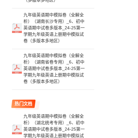
（多版本多地区）
九年级英语期中模拟卷（全解全
析）（湖南长沙专用）_6、初中
英语期中试卷多版本_24-25第一
学期九年级英语上册期中模拟试
卷（多版本多地区）
九年级英语期中模拟卷（全解全
析）（湖南省卷专用）_6、初中
英语期中试卷多版本_24-25第一
学期九年级英语上册期中模拟试
卷（多版本多地区）
热门文档
九年级英语期中模拟卷（全解全
析）（湖北统考专用）_6、初中
英语期中试卷多版本_24-25第一
学期九年级英语上册期中模拟试