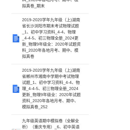
拟真卷_期末
2019-2020学年九年级（上)湖南
省长沙浏阳市期末考试物理试题
_1、初中学习资料_4-4、物理
_4-4-5、初三物理全册_2024更
新_物理9年级全：2020年试题资
料_2020年各地月考、期中、模
拟真卷
2019-2020学年九年级（上)湖南
省郴州市湘南中学期中考试物理
试题_1、初中学习资料_4-4、物
理_4-4-5、初三物理全册_2024
更新_物理9年级全：2020年试题
资料_2020年各地月考、期中、
模拟真卷_252
九年级英语期中模拟卷（全解全
析）（重庆专用）_6、初中英语