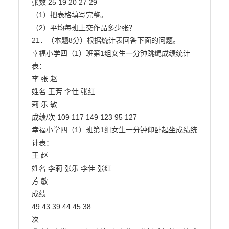
张数 25 19 20 27 29

（1）把表格填写完整。

（2）平均每班上交作品多少张？

21．（本题8分）根据统计表回答下面的问题。

幸福小学四（1）班第1组女生一分钟跳绳成绩统计
表：

李 张 赵

姓名 王芳 李佳 张红

莉 乐 敏

成绩/次 109 117 149 123 95 127

幸福小学四（1）班第1组女生一分钟仰卧起坐成绩统
计表：

王 赵

姓名 李莉 张乐 李佳 张红

芳 敏

成绩

49 43 39 44 45 38

次
