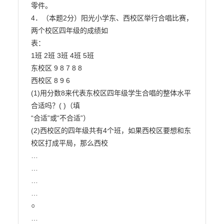
零件。

4．（本题2分）阳光小学东、西校区举行合唱比赛，
两个校区四年级的成绩如

表：

1班 2班 3班 4班 5班

东校区 9 8 7 8 8

西校区 8 9 6

(1)用分数8来代表东校区四年级学生合唱的整体水平
合适吗？( )（填

“合适”或“不合适”）

(2)西校区的四年级共有4个班，如果西校区要想和东
校区打成平局，那么西校

…

…

…

…

○

…
