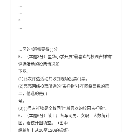
…

…

○

…

…

…

…区的4班需要得( )分。

5．（本题3分）星华小学开展“最喜欢的校园吉祥物”
评选活动的投票情况如

下图。

(1)此次评选活动共收到现场投票( )票。

(2)亮亮网络投票所选的“吉祥物”排在网络票数的第
二，他选的是( )

号。

(3)( )号吉祥物是全校同学“最喜欢的校园吉祥物”。

6．（本题6分）某工厂各车间男、女职工人数统计
图，看统计图填空。（图中

纵轴加上从20至120的标线）
