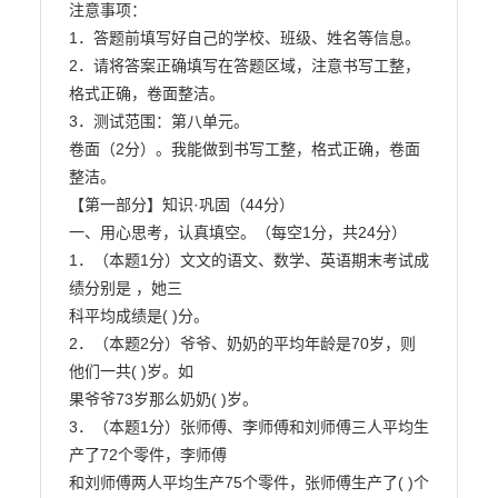
注意事项：

1．答题前填写好自己的学校、班级、姓名等信息。

2．请将答案正确填写在答题区域，注意书写工整，
格式正确，卷面整洁。

3．测试范围：第八单元。

卷面（2分）。我能做到书写工整，格式正确，卷面
整洁。

【第一部分】知识·巩固（44分）

一、用心思考，认真填空。（每空1分，共24分）

1．（本题1分）文文的语文、数学、英语期末考试成
绩分别是 ，她三

科平均成绩是( )分。

2．（本题2分）爷爷、奶奶的平均年龄是70岁，则
他们一共( )岁。如

果爷爷73岁那么奶奶( )岁。

3．（本题1分）张师傅、李师傅和刘师傅三人平均生
产了72个零件，李师傅

和刘师傅两人平均生产75个零件，张师傅生产了( )个