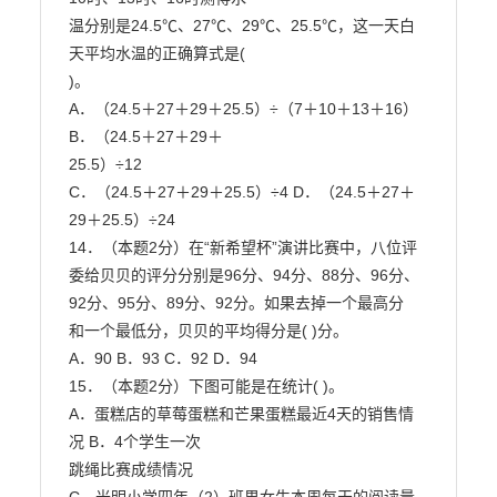
温分别是24.5℃、27℃、29℃、25.5℃，这一天白
天平均水温的正确算式是(

)。

A．（24.5＋27＋29＋25.5）÷（7＋10＋13＋16） 
B．（24.5＋27＋29＋

25.5）÷12

C．（24.5＋27＋29＋25.5）÷4 D．（24.5＋27＋
29＋25.5）÷24

14．（本题2分）在“新希望杯”演讲比赛中，八位评
委给贝贝的评分分别是96分、94分、88分、96分、
92分、95分、89分、92分。如果去掉一个最高分

和一个最低分，贝贝的平均得分是( )分。

A．90 B．93 C．92 D．94

15．（本题2分）下图可能是在统计( )。

A．蛋糕店的草莓蛋糕和芒果蛋糕最近4天的销售情
况 B．4个学生一次

跳绳比赛成绩情况
