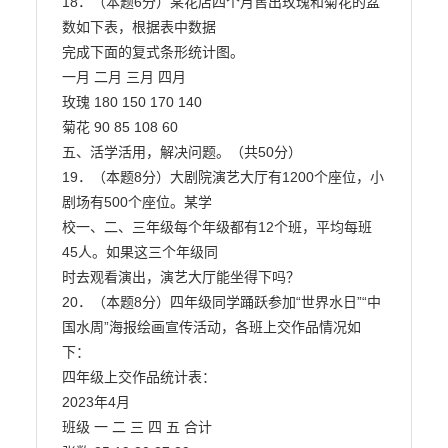
18．（本题6分）某花店四个月售出玫瑰和菊花的盆
数如下表，根据表中数据

完成下面的复式条形统计图。

一月 二月 三月 四月

玫瑰 180 150 170 140

菊花 90 85 108 60

五、活学活用，解决问题。（共50分）

19．（本题8分）大剧院演艺大厅有1200个座位，小
剧场有500个座位。某学

校一、二、三年级每个年级都有12个班，平均每班
45人。如果这三个年级同

时去观看演出，演艺大厅能坐得下吗？

20．（本题8分）四年级同学踊跃参加“世界水日”“中
国水周”海报绘画宣传活动，各班上交作品情况如
下：

四年级上交作品统计表：

2023年4月

班级 一 二 三 四 五 合计
