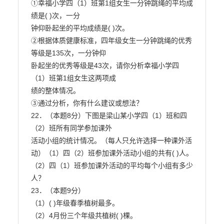
①幸福小学四（1）班第1组女生一分钟跳绳的平均成
绩是( )次，一分

钟仰卧起坐的平均成绩是( )次。

②根据体质健康标准，四年级女生一分钟跳绳的优秀
等级是135次，一分钟仰

卧起坐的优秀等级是43次，请你分析幸福小学四
（1）班第1组女生这两项成

绩的整体情况。

③通过分析，你有什么建议或想法？

22．（本题8分）下图是梁山某小学四（1）班和四
（2）班所有同学参加课外

活动小组的统计情况。（每人只允许选择一种课外活
动）（1）四（2）班参加课外活动小组的共有( )人。

（2）四（1）班参加课外活动的平均每个小组有多少
人？

23．（本题9分）

（1）( )年级春季植树最多。

（2）4月份三个年级共植树( )棵。
