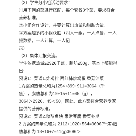
（2）学生分小组活动要求：

①用下列的菜进行搭配，每个套餐3个菜，要求符合
营养标准。

②小组合作设计，并要计算出热量和脂肪含量。

③方案越多的小组获胜（四人一组，一人点餐，一人
报数据，一人计算，一人记

录）

（3）集体汇报交流。

学生依据热量≥2926千焦，脂肪≤50g，基本上都能得
出:

预设1：菜谱1:炸鸡排 西红柿炒鸡蛋 香菇油菜

1方案的热量总和为1254+899+911=3064（千
焦），脂肪总和为19+15+11=45（g），

3064＞2926，45＜50，因此，此方案符合营养专家
提供的营养标准。

预设2：菜谱2:糖醋鱼块 家常豆腐 香菜冬瓜

2 方案的热量总和为 2112+1020+564=3696(千焦)脂
肪总和为 18+16+7=41(g)3696＞
