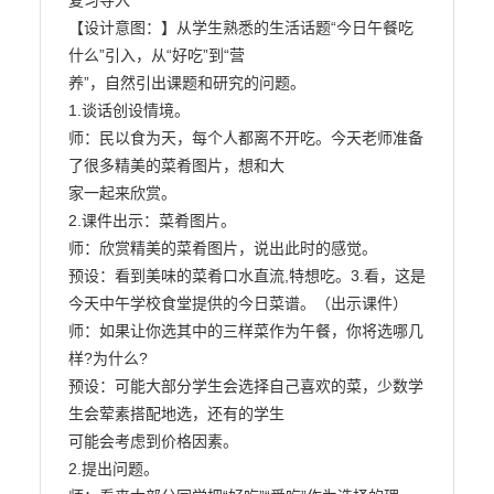
复习导入

【设计意图：】从学生熟悉的生活话题“今日午餐吃
什么”引入，从“好吃”到“营

养”，自然引出课题和研究的问题。

1.谈话创设情境。

师：民以食为天，每个人都离不开吃。今天老师准备
了很多精美的菜肴图片，想和大

家一起来欣赏。

2.课件出示：菜肴图片。

师：欣赏精美的菜肴图片，说出此时的感觉。

预设：看到美味的菜肴口水直流,特想吃。3.看，这是
今天中午学校食堂提供的今日菜谱。（出示课件）

师：如果让你选其中的三样菜作为午餐，你将选哪几
样?为什么?

预设：可能大部分学生会选择自己喜欢的菜，少数学
生会荤素搭配地选，还有的学生

可能会考虑到价格因素。

2.提出问题。
