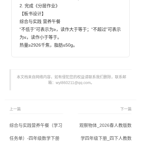
2. 完成《分层作业》

【板书设计】

综合与实践 营养午餐

“不低于”可表示为≥，读作大于等于；“不超过”可表示
为≤，读作小于等于。

热量≥2926千焦，脂肪≤50g。                        
本文档来自网络内容，如有侵犯您的权益请联系我们删除，联系邮
箱：wyl860211@qq.com。
上一篇
下一篇
综合与实践营养午餐（学习
观察物体_2026春人教版数
任务单）-四年级数学下册
学四年级下册_四下人教数