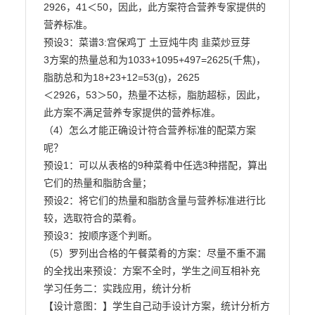
2926，41＜50，因此，此方案符合营养专家提供的
营养标准。

预设3：菜谱3:宫保鸡丁 土豆炖牛肉 韭菜炒豆芽

3方案的热量总和为1033+1095+497=2625(千焦)，
脂肪总和为18+23+12=53(g)，2625

＜2926，53＞50，热量不达标，脂肪超标，因此，
此方案不满足营养专家提供的营养标准。

（4）怎么才能正确设计符合营养标准的配菜方案
呢？

预设1：可以从表格的9种菜肴中任选3种搭配，算出
它们的热量和脂肪含量；

预设2：将它们的热量和脂肪含量与营养标准进行比
较，选取符合的菜肴。

预设3：按顺序逐个判断。

（5）罗列出合格的午餐菜肴的方案：尽量不重不漏
的全找出来预设：方案不全时，学生之间互相补充

学习任务二：实践应用，统计分析

【设计意图：】学生自己动手设计方案，统计分析方