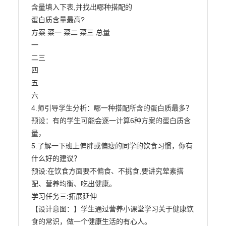
含量填入下表,并找出哪种搭配的

蛋白质含量最高?

方案 菜一 菜二 菜三 总量

一

二三

四

五

六

4.师引导学生分析：哪一种搭配所含的蛋白质最多？

预设：有的学生可能会逐一计算6种方案的蛋白质含
量，

5.了解一下班上偏胖或偏瘦的同学的饮食习惯，你有
什么好的建议？

预设:在饮食方面要不偏食、不挑食,要讲究荤素搭
配、营养均衡、吃出健康。

学习任务三:拓展延伸

【设计意图：】学生通过营养小课堂学习关于健康饮
食的常识，做一个健康生活的有心人。
