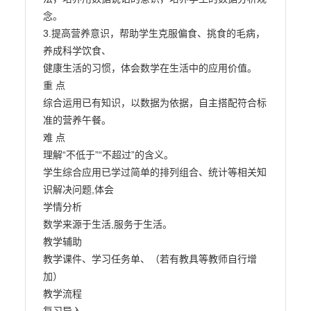
念。

3.提高营养意识，帮助学生克服偏食、挑食的毛病，
养成科学饮食、

健康生活的习惯，体会数学在生活中的应用价值。

重 点

综合运用已有知识，以数据为依据，自主搭配符合标
准的营养午餐。

难 点

理解“不低于”“不超过”的含义。

学生综合应用已学过简单的排列组合、统计等相关知
识解决问题,体会

学情分析

数学来源于生活,服务于生活。

教学辅助

教学课件、学习任务单、（若有教具等教师自行增
加）

教学流程
