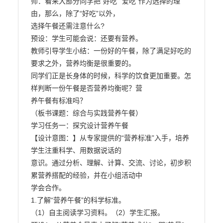
师：看来大部分同学把“好吃”“爱吃”作为选择的理
由，那么，除了“好吃”以外，

选择午餐还需注意什么?

预设：学生可能会说：还要有营养。

教师引导学生小结：一份好的午餐，除了满足好吃的
要求之外，营养均衡是很重要的。

同学们正是长身体的时候，科学的饮食更加重要。怎
样判断一份午餐是否营养均衡呢？营

养午餐有标准吗？

（板书课题：综合与实践营养午餐）

学习任务一：探究设计营养午餐

【设计意图：】从专家提供的“营养标准”入手，培养
学生注重科学、用数据说话的

意识。通过分析、理解、计算、交流、讨论，初步积
累营养搭配的经验，并在小组活动中

学会合作。

1.了解“营养午餐”的科学标准。

（1）自主阅读学习资料。（2）学生汇报。
