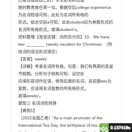
0.137418s